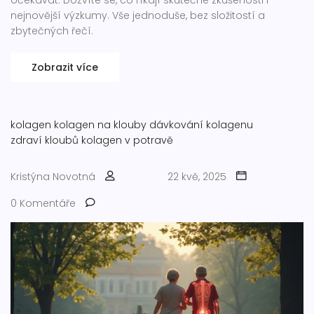
očekávat. Dozvíte se, co říkají skutečné zkušenosti i
nejnovější výzkumy. Vše jednoduše, bez složitostí a
zbytečných řečí.
Zobrazit více
kolagen
kolagen na klouby
dávkování kolagenu
zdraví kloubů
kolagen v potravě
Kristýna Novotná
22 kvě, 2025
0 Komentáře