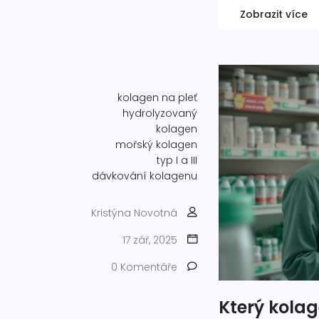
Zobrazit více
kolagen na pleť
hydrolyzovaný
kolagen
mořský kolagen
typ I a III
dávkování kolagenu
Kristýna Novotná
17 zář, 2025
0 Komentáře
Který kolag