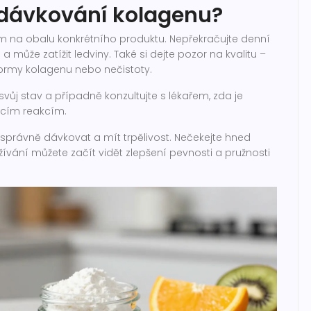
i dávkování kolagenu?
na obalu konkrétního produktu. Nepřekračujte denní
a může zatížit ledviny. Také si dejte pozor na kvalitu –
ormy kolagenu nebo nečistoty.
svůj stav a případně konzultujte s lékařem, zda je
ucím reakcím.
právně dávkovat a mít trpělivost. Nečekejte hned
žívání můžete začít vidět zlepšení pevnosti a pružnosti