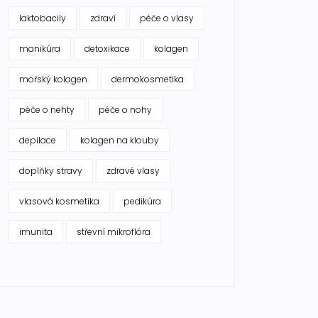
laktobacily
zdraví
péče o vlasy
manikúra
detoxikace
kolagen
mořský kolagen
dermokosmetika
péče o nehty
péče o nohy
depilace
kolagen na klouby
doplňky stravy
zdravé vlasy
vlasová kosmetika
pedikúra
imunita
střevní mikroflóra