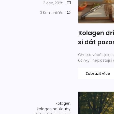
3 čec, 2025
0 Komentáře
Kolagen dri
si dát pozo
Chcete vědět, jak s
účinky i nejčastější
Zobrazit více
kolagen
kolagen na klouby