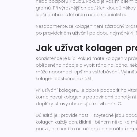
nebo podporu kloubů. Pokud je vaším cílem pr
gramů. Při výraznějších potížích kloubů někdy 
lepší probrat s lékařem nebo specialistou.
Nezapomeňte, že kolagen není zázračný prášek
po pravidelném užívání po dobu nejméně 4–6
Jak užívat kolagen pr
Konzistence je klíč. Pokud máte kolagen v prá
oblíbeného nápoje a vypít ráno na lačno. Někt
může napomoci lepšímu vstřebávání. Vyhněte
kolagen částečně rozložit.
Při užívání kolagenu je dobré podpořit ho vit
kombinovat kolagen s potravinami bohatými na 
doplňky stravy obsahujícími vitamín C.
Důležitá je i pravidelnost – zbytečné jsou občas
kolagen každý den, klidně i během několika mě
pauzu, ale není to nutné, pokud nemáte konkr