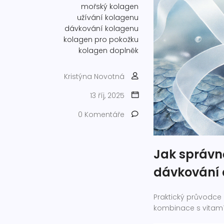
mořský kolagen
užívání kolagenu
dávkování kolagenu
kolagen pro pokožku
kolagen doplněk
Kristýna Novotná
13 říj, 2025
0 Komentáře
Jak správně
dávkování 
Praktický průvodce
kombinace s vitamí