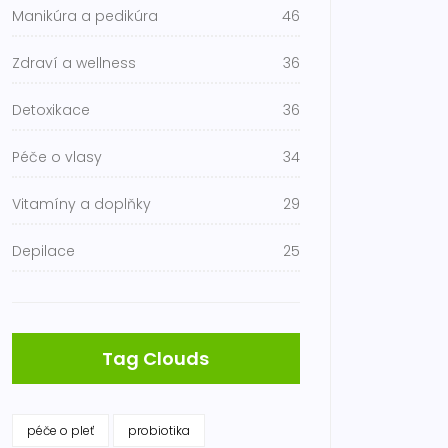
Manikúra a pedikúra
46
Zdraví a wellness
36
Detoxikace
36
Péče o vlasy
34
Vitamíny a doplňky
29
Depilace
25
Tag Clouds
péče o pleť
probiotika