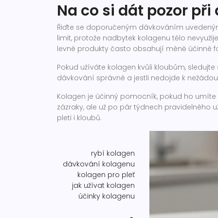
Na co si dát pozor př
Řiďte se doporučeným dávkováním uvedeným 
limit, protože nadbytek kolagenu tělo nevyužije 
levné produkty často obsahují méně účinné f
Pokud užíváte kolagen kvůli kloubům, sledujte 
dávkování správné a jestli nedojde k nežádo
Kolagen je účinný pomocník, pokud ho umíte s
zázraky, ale už po pár týdnech pravidelného u
pleti i kloubů.
rybí kolagen
dávkování kolagenu
kolagen pro pleť
jak užívat kolagen
účinky kolagenu