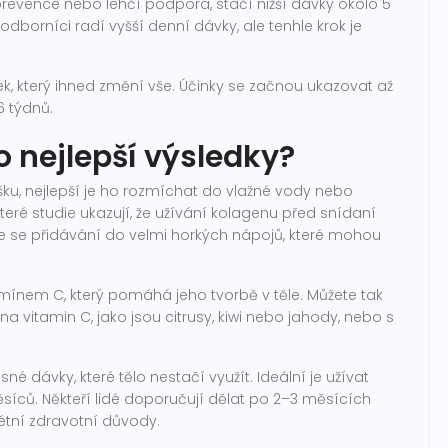
evence nebo lehčí podpora, stačí nižší dávky okolo 5
odborníci radí vyšší denní dávky, ale tenhle krok je
, který ihned změní vše. Účinky se začnou ukazovat až
 týdnů.
o nejlepší výsledky?
šku, nejlepší je ho rozmíchat do vlažné vody nebo
eré studie ukazují, že užívání kolagenu před snídaní
 se přidávání do velmi horkých nápojů, které mohou
amínem C, který pomáhá jeho tvorbě v těle. Můžete tak
vitamin C, jako jsou citrusy, kiwi nebo jahody, nebo s
né dávky, které tělo nestačí využít. Ideální je užívat
síců. Někteří lidé doporučují dělat po 2–3 měsících
étní zdravotní důvody.