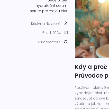
péče o pleť
hydratační sérum
sérum pro zralou pleť
Kristýna Novotná
16 led, 2024
0 Komentáře
Kdy a proč 
Průvodce p
Používání pleťovéh
vypadající pleti. T
zařazovat do své ka
výběru a jak ho spr