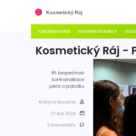
PORÉZNÍ MATERIÁL
KOLAGENOVÉ INJEKCE
DETOX
Kosmetický Ráj - 
IPL
bezpečnost
kontraindikace
péče o pokožku
Kristýna Novotná
27 led, 2024
0 Komentáře