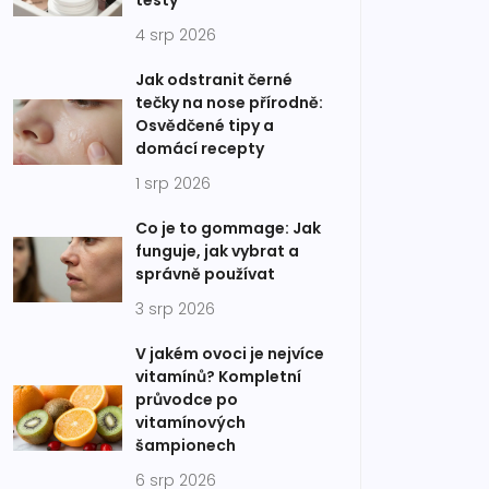
testy
4 srp 2026
Jak odstranit černé
tečky na nose přírodně:
Osvědčené tipy a
domácí recepty
1 srp 2026
Co je to gommage: Jak
funguje, jak vybrat a
správně používat
3 srp 2026
V jakém ovoci je nejvíce
vitamínů? Kompletní
průvodce po
vitamínových
šampionech
6 srp 2026