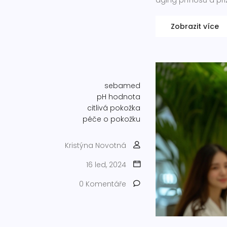
aging přínosů a při
Zobrazit více
sebamed
pH hodnota
citlivá pokožka
péče o pokožku
Kristýna Novotná
16 led, 2024
0 Komentáře