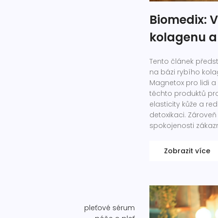
Biomedix: 
kolagenu a
Tento článek předs
na bázi rybího kolag
Magnetox pro lidi 
těchto produktů pro
elasticity kůže a r
detoxikaci. Zárove
spokojenosti zákazn
Zobrazit více
pleťové sérum