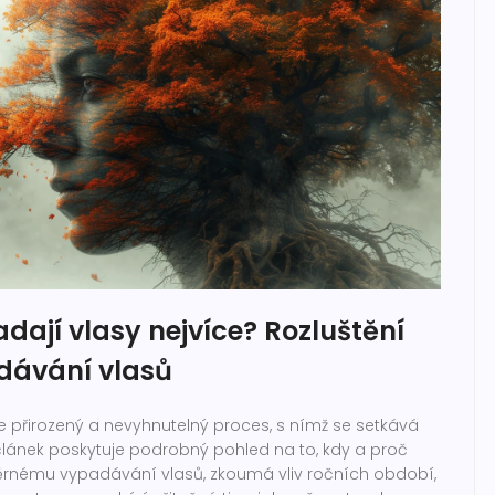
ají vlasy nejvíce? Rozluštění
dávání vlasů
e přirozený a nevyhnutelný proces, s nímž se setkává
článek poskytuje podrobný pohled na to, kdy a proč
rnému vypadávání vlasů, zkoumá vliv ročních období,