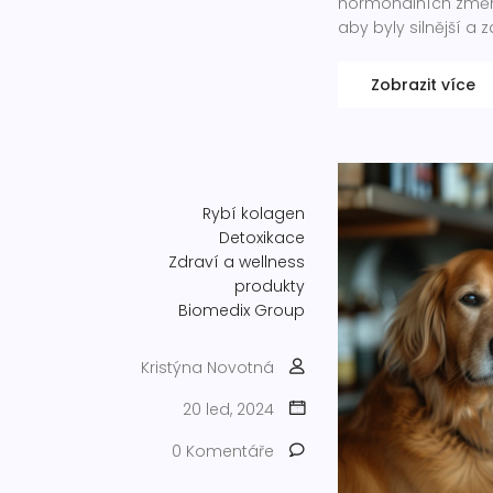
hormonálních změn a
aby byly silnější a z
Zobrazit více
Rybí kolagen
Detoxikace
Zdraví a wellness
produkty
Biomedix Group
Kristýna Novotná
20 led, 2024
0 Komentáře