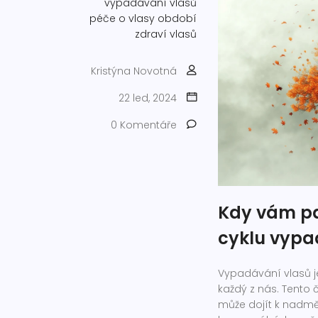
vypadávání vlasů
péče o vlasy
období
zdraví vlasů
Kristýna Novotná
22 led, 2024
0 Komentáře
Kdy vám pad
cyklu vypa
Vypadávání vlasů j
každý z nás. Tento 
může dojít k nadmě