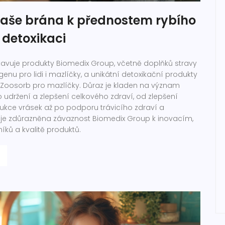
Vaše brána k přednostem rybího
 detoxikaci
tavuje produkty Biomedix Group, včetně doplňků stravy
enu pro lidi i mazlíčky, a unikátní detoxikační produkty
a Zoosorb pro mazlíčky. Důraz je kladen na význam
 udržení a zlepšení celkového zdraví, od zlepšení
edukce vrásek až po podporu trávicího zdraví a
ň je zdůrazněna závaznost Biomedix Group k inovacím,
íků a kvalitě produktů.