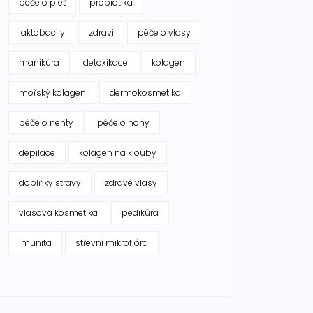
péče o pleť
probiotika
laktobacily
zdraví
péče o vlasy
manikúra
detoxikace
kolagen
mořský kolagen
dermokosmetika
péče o nehty
péče o nohy
depilace
kolagen na klouby
doplňky stravy
zdravé vlasy
vlasová kosmetika
pedikúra
imunita
střevní mikroflóra