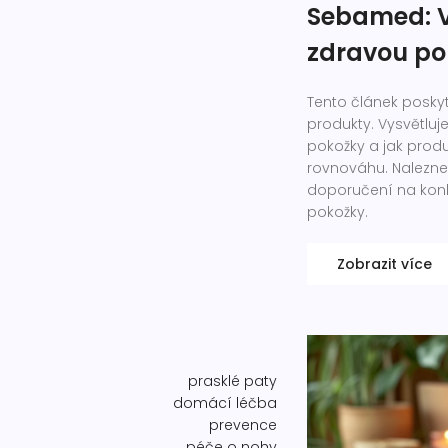
Sebamed: V
zdravou po
Tento článek poskyt
produkty. Vysvětluje
pokožky a jak prod
rovnováhu. Naleznet
doporučení na kon
pokožky.
Zobrazit více
prasklé paty
domácí léčba
prevence
péče o nohy