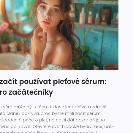
začít používat pleťové sérum:
ro začátečníky
o séra může být klíčem k dosažení zářivé a zdravě
ento článek odkrývá, proč byste měli začít sérum
ždodenní péče o pleť, na co si dát pozor při jeho
ávně aplikovat. Otevřete svět hluboké hydratace, anti-