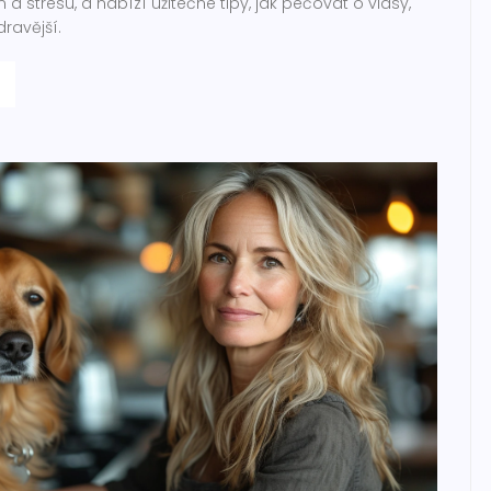
 stresu, a nabízí užitečné tipy, jak pečovat o vlasy,
dravější.