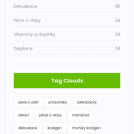
Detoxikace
36
Péče o vlasy
34
Vitamíny a doplňky
29
Depilace
24
Tag Clouds
péče o pleť
probiotika
laktobacily
zdraví
péče o vlasy
manikúra
detoxikace
kolagen
mořský kolagen