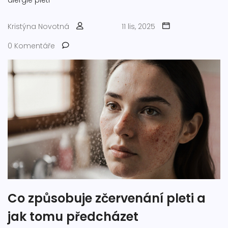
alergie pleti
Kristýna Novotná
11 lis, 2025
0 Komentáře
Co způsobuje zčervenání pleti a
jak tomu předcházet