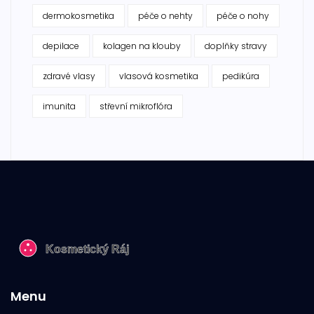
dermokosmetika
péče o nehty
péče o nohy
depilace
kolagen na klouby
doplňky stravy
zdravé vlasy
vlasová kosmetika
pedikúra
imunita
střevní mikroflóra
Menu