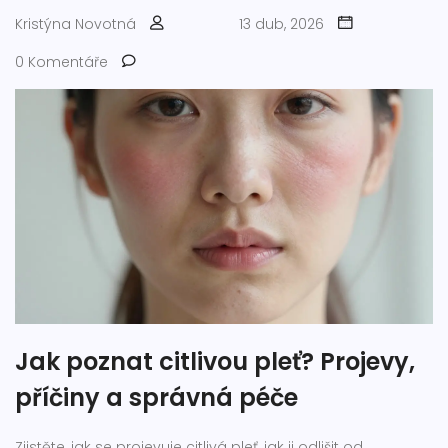
Kristýna Novotná
13 dub, 2026
0 Komentáře
Jak poznat citlivou pleť? Projevy,
příčiny a správná péče
Zjistěte, jak se projevuje citlivá pleť, jak ji odlišit od