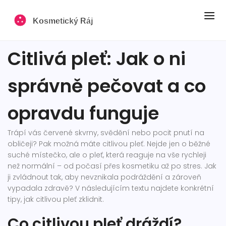
Citlivá pleť: Jak o ni
správně pečovat a co
opravdu funguje
Trápí vás červené skvrny, svědění nebo pocit pnutí na
obličeji? Pak možná máte citlivou pleť. Nejde jen o běžné
suché místečko, ale o pleť, která reaguje na vše rychleji
než normální – od počasí přes kosmetiku až po stres. Jak
ji zvládnout tak, aby nevznikala podráždění a zároveň
vypadala zdravě? V následujícím textu najdete konkrétní
tipy, jak citlivou pleť zklidnit.
Co citlivou pleť dráždí?