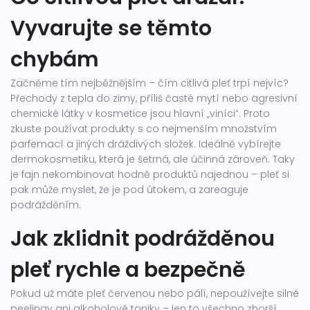
Vyvarujte se těmto
chybám
Začněme tím nejběžnějším – čím citlivá pleť trpí nejvíc?
Přechody z tepla do zimy, příliš časté mytí nebo agresivní
chemické látky v kosmetice jsou hlavní „viníci“. Proto
zkuste používat produkty s co nejmenším množstvím
parfemací a jiných dráždivých složek. Ideálně vybírejte
dermokosmetiku, která je šetrná, ale účinná zároveň. Taky
je fajn nekombinovat hodně produktů najednou – pleť si
pak může myslet, že je pod útokem, a zareaguje
podrážděním.
Jak zklidnit podrážděnou
pleť rychle a bezpečně
Pokud už máte pleť červenou nebo pálí, nepoužívejte silné
peelingy ani alkoholové toniky – jen to všechno zhorší.