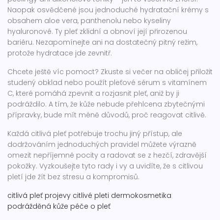
Naopak osvědčené jsou jednoduché hydratační krémy s
obsahem aloe vera, panthenolu nebo kyseliny
hyaluronové. Ty pleť zklidní a obnoví její přirozenou
bariéru. Nezapomínejte ani na dostatečný pitný režim,
protože hydratace jde zevnitř.
Chcete ještě víc pomoct? Zkuste si večer na obličej přiložit
studený obklad nebo použít pleťové sérum s vitamínem
C, které pomáhá zpevnit a rozjasnit pleť, aniž by ji
podráždilo. A tím, že kůže nebude přehlcena zbytečnými
přípravky, bude mít méně důvodů, proč reagovat citlivě.
Každá citlivá pleť potřebuje trochu jiný přístup, ale
dodržováním jednoduchých pravidel můžete výrazně
omezit nepříjemné pocity a radovat se z hezčí, zdravější
pokožky. Vyzkoušejte tyto rady i vy a uvidíte, že s citlivou
pletí jde žít bez stresu a kompromisů.
citlivá pleť
projevy citlivé pleti
dermokosmetika
podrážděná kůže
péče o pleť