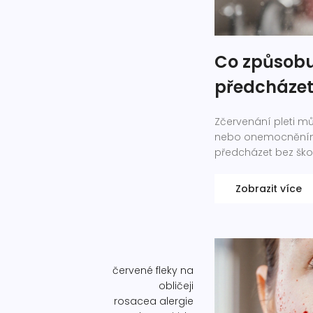
Co způsobuj
předcháze
Zčervenání pleti m
nebo onemocněním j
předcházet bez ško
Zobrazit více
červené fleky na
obličeji
rosacea
alergie