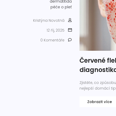
dermatitida
péče o pleť
Kristýna Novotná
12 říj, 2025
0 Komentáře
Červené flek
diagnostik
Zjistěte, co způsobu
nejlepší domácí tip
Zobrazit více