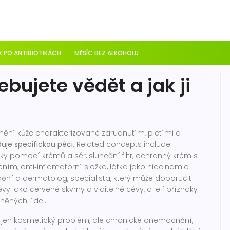
 PO ANTIBIOTIKÁCH
MĚSÍC BEZ ALKOHOLU
bujete vědět a jak ji
ění kůže charakterizované zarudnutím, pletími a
uje specifickou péči
. Related concepts include
ožky pomocí krémů a sér
,
sluneční filtr
,
ochranný krém s
řením
,
anti‑inflamatorní složka
,
látka jako niacinamid
dění
a
dermatolog
,
specialista, který může doporučit
vy jako červené skvrny a viditelné cévy, a její příznaky
eněných jídel.
ní jen kosmetický problém, ale chronické onemocnění,