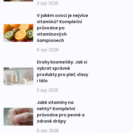
3 srp 2026
V jakém ovoci je nejvíce
vitamínů? Kompletní
průvodce po
vitamínových
šampionech
6 srp 2026
Druhy kosmetiky: Jak si
vybrat správné
produkty pro pleť, vlasy
i tělo
2 srp 2026
Jaké vitamíny na
nehty? Kompletní
průvodce pro pevné a
zdravé drápy
5 srp 2026