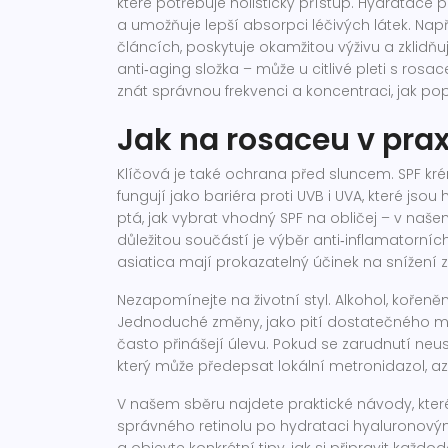
které potřebuje holistický přístup. Hydratace
a umožňuje lepší absorpci léčivých látek. Nap
článcích, poskytuje okamžitou výživu a zklidňu
anti‑aging složka – může u citlivé pleti s ros
znát správnou frekvenci a koncentraci, jak p
Jak na rosaceu v prax
Klíčová je také ochrana před sluncem. SPF kr
fungují jako bariéra proti UVB i UVA, které js
ptá, jak vybrat vhodný SPF na obličej – v našem
důležitou součástí je výběr anti‑inflamatorníc
asiatica mají prokazatelný účinek na snížení 
Nezapomínejte na životní styl. Alkohol, kořen
Jednoduché změny, jako pití dostatečného mn
často přinášejí úlevu. Pokud se zarudnutí ne
který může předepsat lokální metronidazol, az
V našem sběru najdete praktické návody, kt
správného retinolu po hydrataci hyaluronovým