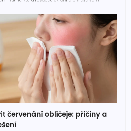
odenní rutinu, která rosaceu uklidní a přinese vám
it červenání obličeje: příčiny a
ešení