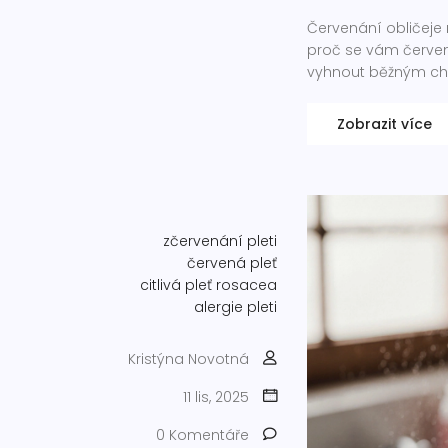
Červenání obličeje n
proč se vám červen
vyhnout běžným chyb
Zobrazit více
zčervenání pleti
červená pleť
citlivá pleť
rosacea
alergie pleti
Kristýna Novotná
11 lis, 2025
0 Komentáře