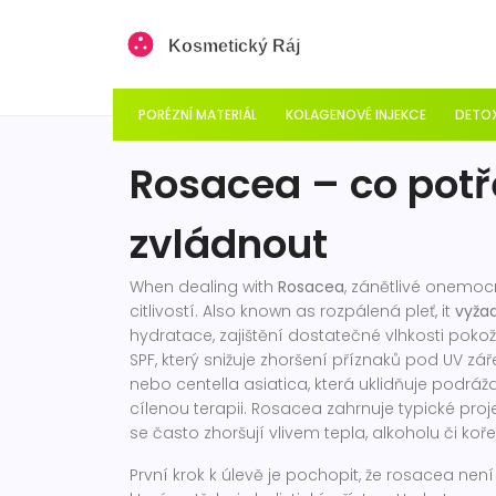
PORÉZNÍ MATERIÁL
KOLAGENOVÉ INJEKCE
DETOX
Rosacea – co potře
zvládnout
When dealing with
Rosacea
,
zánětlivé onemocn
citlivostí
. Also known as
rozpálená pleť
, it
vyžad
hydratace
,
zajištění dostatečné vlhkosti pok
SPF, který snižuje zhoršení příznaků pod UV zá
nebo centella asiatica, která uklidňuje podráž
cílenou terapii
. Rosacea zahrnuje typické proje
se často zhoršují vlivem tepla, alkoholu či koř
První krok k úlevě je pochopit, že rosacea ne