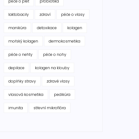
péče o pleť
probiotika
laktobacily
zdraví
péče o vlasy
manikúra
detoxikace
kolagen
mořský kolagen
dermokosmetika
péče o nehty
péče o nohy
depilace
kolagen na klouby
doplňky stravy
zdravé vlasy
vlasová kosmetika
pedikúra
imunita
střevní mikroflóra