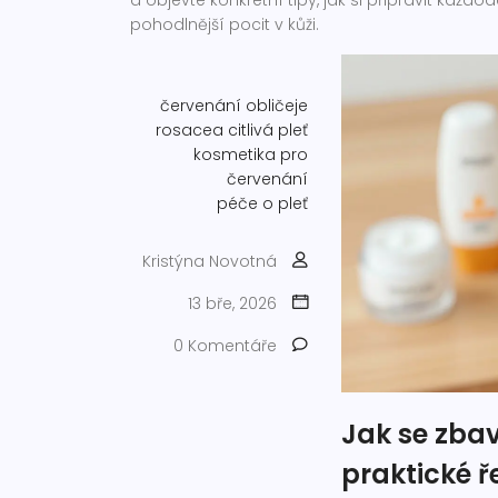
a objevte konkrétní tipy, jak si připravit každ
pohodlnější pocit v kůži.
červenání obličeje
rosacea
citlivá pleť
kosmetika pro
červenání
péče o pleť
Kristýna Novotná
13 bře, 2026
0 Komentáře
Jak se zbav
praktické ř