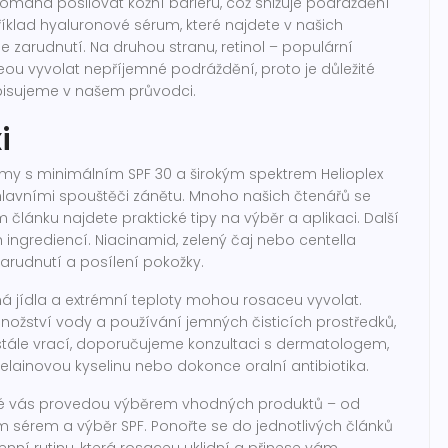
 pomáhá posilovat kožní bariéru, což snižuje podráždění
říklad hyaluronové sérum, které najdete v našich
je zarudnutí. Na druhou stranu, retinol – populární
aceou vyvolat nepříjemné podráždění, proto je důležité
opisujeme v našem průvodci.
i
émy s minimálním SPF 30 a širokým spektrem Helioplex
ou hlavními spouštěči zánětu. Mnoho našich čtenářů se
 článku najdete praktické tipy na výběr a aplikaci. Další
h ingrediencí. Niacinamid, zelený čaj nebo centella
zarudnutí a posílení pokožky.
ěná jídla a extrémní teploty mohou rosaceu vyvolat.
ožství vody a používání jemných čisticích prostředků,
ustále vrací, doporučujeme konzultaci s dermatologem,
elainovou kyselinu nebo dokonce oralní antibiotika.
eré vás provedou výběrem vhodných produktů – od
 sérem a výběr SPF. Ponořte se do jednotlivých článků