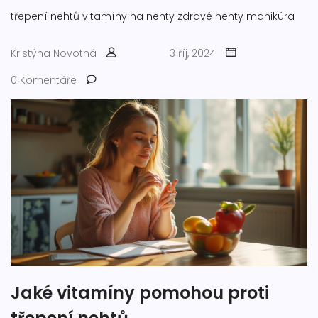
třepení nehtů
vitamíny na nehty
zdravé nehty
manikúra
Kristýna Novotná
3 říj, 2024
0 Komentáře
Jaké vitamíny pomohou proti