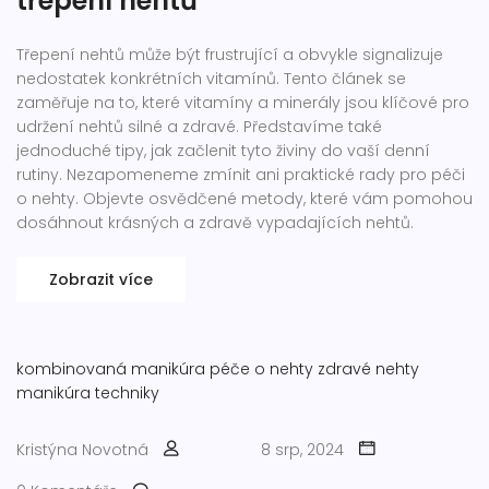
třepení nehtů
Třepení nehtů může být frustrující a obvykle signalizuje
nedostatek konkrétních vitamínů. Tento článek se
zaměřuje na to, které vitamíny a minerály jsou klíčové pro
udržení nehtů silné a zdravé. Představíme také
jednoduché tipy, jak začlenit tyto živiny do vaší denní
rutiny. Nezapomeneme zmínit ani praktické rady pro péči
o nehty. Objevte osvědčené metody, které vám pomohou
dosáhnout krásných a zdravě vypadajících nehtů.
Zobrazit více
kombinovaná manikúra
péče o nehty
zdravé nehty
manikúra techniky
Kristýna Novotná
8 srp, 2024