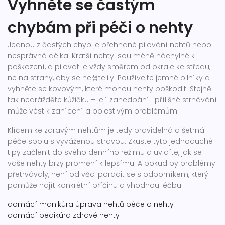
Vyhněte se častým
chybám při péči o nehty
Jednou z častých chyb je přehnané pilování nehtů nebo
nesprávná délka. Kratší nehty jsou méně náchylné k
poškození, a pilovat je vždy směrem od okraje ke středu,
ne na strany, aby se ne셩telily. Používejte jemné pilníky a
vyhněte se kovovým, které mohou nehty poškodit. Stejně
tak nedrážděte kůžičku – její zanedbání i přílišné strhávání
může vést k zanícení a bolestivým problémům.
Klíčem ke zdravým nehtům je tedy pravidelná a šetrná
péče spolu s vyváženou stravou. Zkuste tyto jednoduché
tipy začlenit do svého denního režimu a uvidíte, jak se
vaše nehty brzy promění k lepšímu. A pokud by problémy
přetrvávaly, není od věci poradit se s odborníkem, který
pomůže najít konkrétní příčinu a vhodnou léčbu.
domácí manikúra
úprava nehtů
péče o nehty
domácí pedikúra
zdravé nehty