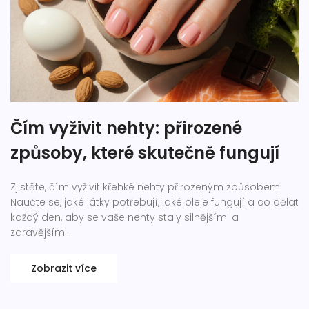
Čím vyživit nehty: přirozené
způsoby, které skutečně fungují
Zjistěte, čím vyživit křehké nehty přirozeným způsobem.
Naučte se, jaké látky potřebují, jaké oleje fungují a co dělat
každý den, aby se vaše nehty staly silnějšími a
zdravějšími.
Zobrazit více