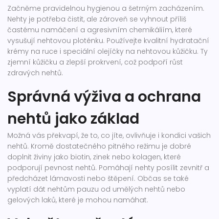
Začněme pravidelnou hygienou a šetrným zacházením.
Nehty je potřeba čistit, ale zároveň se vyhnout příliš
častému namáčení a agresivním chemikáliím, které
vysušují nehtovou ploténku. Používejte kvalitní hydratační
krémy na ruce i speciální olejíčky na nehtovou kůžičku. Ty
zjemní kůžičku a zlepší prokrvení, což podpoří růst
zdravých nehtů.
Správná výživa a ochrana
nehtů jako základ
Možná vás překvapí, že to, co jíte, ovlivňuje i kondici vašich
nehtů. Kromě dostatečného pitného režimu je dobré
doplnit živiny jako biotin, zinek nebo kolagen, které
podporují pevnost nehtů. Pomáhají nehty posílit zevnitř a
předcházet lámavosti nebo štěpení. Občas se také
vyplatí dát nehtům pauzu od umělých nehtů nebo
gelových laků, které je mohou namáhat.