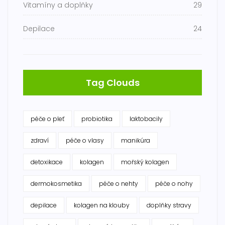
Vitamíny a doplňky
29
Depilace
24
Tag Clouds
péče o pleť
probiotika
laktobacily
zdraví
péče o vlasy
manikúra
detoxikace
kolagen
mořský kolagen
dermokosmetika
péče o nehty
péče o nohy
depilace
kolagen na klouby
doplňky stravy