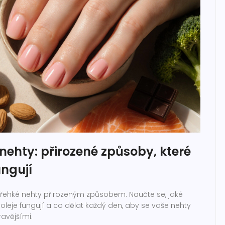
 nehty: přirozené způsoby, které
ngují
it křehké nehty přirozeným způsobem. Naučte se, jaké
é oleje fungují a co dělat každý den, aby se vaše nehty
ravějšími.