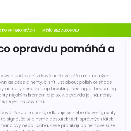
 PO ANTIBIOTIKÁCH
MĚSÍC BEZ ALKOHOLU
: co opravdu pomáhá a
novy a udržování zdravé nehtové kůže a samotných
nown as
péče o nehty
, it isn't just about polish or shape—
hey actually need to stop breaking, peeling, or becoming
nehty nějakým krémem a je to. Ale pravda je jiná: nehty
ne, ne jen na povrchu.
klíčová. Pokud je suchá, odlupuje se nebo červená, nehty
 to signál, že tělo nemá dostatek těch správných látek.
ý, mandlový nebo jojoba, které pronikají do nehtové kůže