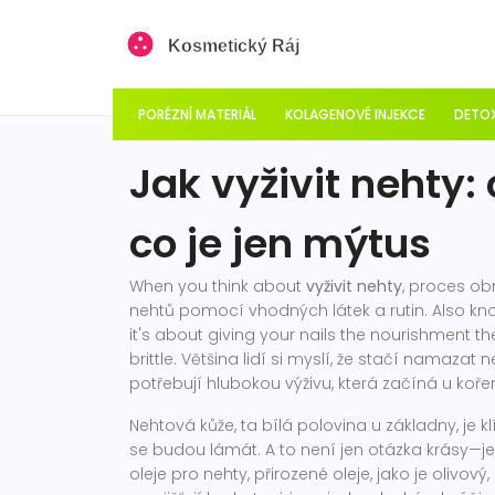
PORÉZNÍ MATERIÁL
KOLAGENOVÉ INJEKCE
DETOX
Jak vyživit nehty
co je jen mýtus
When you think about
vyživit nehty
,
proces ob
nehtů pomocí vhodných látek a rutin
. Also k
it's about giving your nails the nourishment t
brittle.
Většina lidí si myslí, že stačí namazat 
potřebují hlubokou výživu, která začíná u koře
Nehtová kůže, ta bílá polovina u základny, je 
se budou lámát. A to není jen otázka krásy—je
oleje pro nehty
,
přirozené oleje, jako je olivov