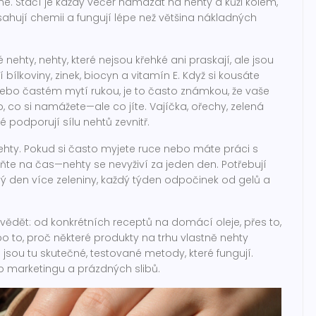
nné. Stačí je každý večer namazat na nehty a kůži kolem,
ahují chemii a fungují lépe než většina nákladných
 nehty
,
nehty, které nejsou křehké ani praskají, ale jsou
jí bílkoviny, zinek, biocyn a vitamín E. Když si kousáte
nebo častém mytí rukou, je to často známkou, že vaše
o, co si namážete—ale co jíte. Vajíčka, ořechy, zelená
é podporují sílu nehtů zevnitř.
ty. Pokud si často myjete ruce nebo máte práci s
ňte na čas—nehty se nevyživí za jeden den. Potřebují
ždý den více zeleniny, každý týden odpočinek od gelů a
 vědět: od konkrétních receptů na domácí oleje, přes to,
o to, proč některé produkty na trhu vlastně nehty
 jsou tu skutečné, testované metody, které fungují.
 marketingu a prázdných slibů.