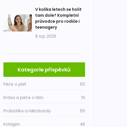
V kolika letech se holit
tam dole? Kompletní
průvodce pro rodiče i
teenagery
8 srp 2026
Kategorie příspěvků
Péče o pleť
60
Krása a péče o tělo
51
Probiotika a laktobacily
50
Kolagen
46