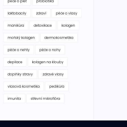
péče o pleť
probiotika
laktobacily
zdraví
péče o vlasy
manikúra
detoxikace
kolagen
mořský kolagen
dermokosmetika
péče o nehty
péče o nohy
depilace
kolagen na klouby
doplňky stravy
zdravé vlasy
vlasová kosmetika
pedikúra
imunita
střevní mikroflóra