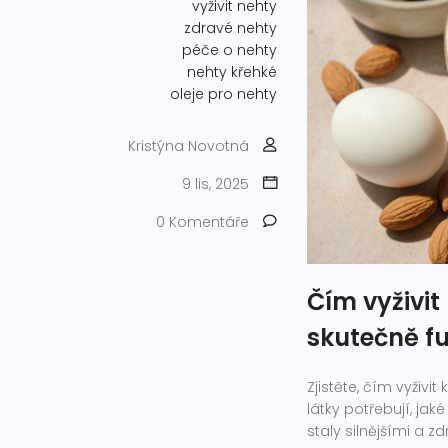
vyživit nehty
zdravé nehty
péče o nehty
nehty křehké
oleje pro nehty
Kristýna Novotná
9 lis, 2025
0 Komentáře
Čím vyživit
skutečně fu
Zjistěte, čím vyživ
látky potřebují, jak
staly silnějšími a zd