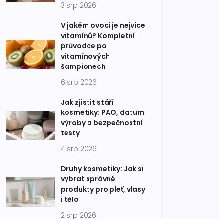
3 srp 2026
V jakém ovoci je nejvíce
vitamínů? Kompletní
průvodce po
vitamínových
šampionech
6 srp 2026
Jak zjistit stáří
kosmetiky: PAO, datum
výroby a bezpečnostní
testy
4 srp 2026
Druhy kosmetiky: Jak si
vybrat správné
produkty pro pleť, vlasy
i tělo
2 srp 2026