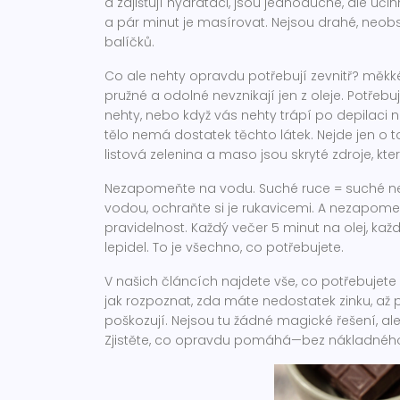
a zajišťují hydrataci
, jsou jednoduché, ale úči
a pár minut je masírovat. Nejsou drahé, neobs
balíčků.
Co ale nehty opravdu potřebují zevnitř?
měkké
pružné a odolné
nevznikají jen z oleje. Potřebu
nehty, nebo když vás nehty trápí po depilaci 
tělo nemá dostatek těchto látek. Nejde jen o t
listová zelenina a maso jsou skryté zdroje, kter
Nezapomeňte na vodu. Suché ruce = suché neh
vodou, ochraňte si je rukavicemi. A nezapome
pravidelnost. Každý večer 5 minut na olej, ka
lepidel. To je všechno, co potřebujete.
V našich článcích najdete vše, co potřebujete
jak rozpoznat, zda máte nedostatek zinku, až p
poškozují. Nejsou tu žádné magické řešení, ale
Zjistěte, co opravdu pomáhá—bez nákladného