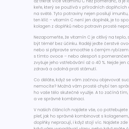
až třikrát více vitamínu C než pomeranč, a je 
keře, který se používá v přírodních doplňcích
na světě
. Tyto potraviny nejen posilují imunit
ten klíč – vitamín C není jen doplněk, je to spo
kolagen z doplňků nebo potravin prostě nepra
Nezapomeňte, že vitamín C je citlivý na teplo,
být téměř bez účinku. Raději jedte čerstvé ovo
nebo si připravte smoothie s černým rybízem 
s tímto ovoce – nebo alespoň s pomerančem.
zvyšuje jeho vstřebávání až o 40 %. Nejde jen 
zdravá a odolná proti stárnutí.
Co děláte, když se vám začnou objevovat suché
nemocíte? Možná vám prostě chybí ten správný v
ho vaše tělo skutečně využije. A to začíná tím,
a ve správné kombinaci.
V našich článcích najdete vše, co potřebujete
pleť, jak ho správně kombinovat s kolagenem, 
doplňky nepracují, i když stojí víc. Najdete zde 
když vám vypadávají vlasy, nebo když máte če