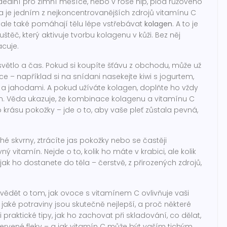
ideální pro zimní měsíce
, nebo v
rose hip
,
plod růžového
 a je jedním z nejkoncentrovanějších zdrojů vitamínu C
u, ale také pomáhají tělu lépe vstřebávat
kolagen
. A to je
uštěč, který aktivuje tvorbu kolagenu v kůži. Bez něj
cuje.
 světlo a čas. Pokud si koupíte šťávu z obchodu, může už
ce – například si na snídani nasekejte kiwi s jogurtem,
a jahodami. A pokud užíváte kolagen, doplňte ho vždy
 Věda ukazuje, že kombinace kolagenu a vitamínu C
o krásu pokožky – jde o to, aby vaše pleť zůstala pevná,
 skvrny, ztrácíte jas pokožky nebo se častěji
itamín. Nejde o to, kolik ho máte v krabici, ale kolik
 jak ho dostanete do těla – čerstvě, z přirozených zdrojů,
 vědět o tom, jak ovoce s vitamínem C ovlivňuje vaši
jaké potraviny jsou skutečně nejlepší, a proč některé
i praktické tipy, jak ho zachovat při skladování, co dělat,
rvené fleky – a jak vitamín C může být vaším tichým