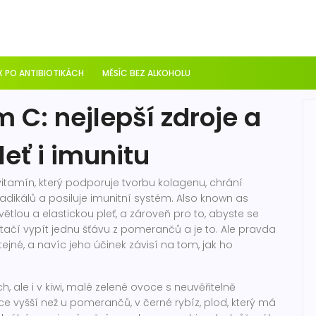
 PO ANTIBIOTIKÁCH
MĚSÍC BEZ ALKOHOLU
 C: nejlepší zdroje a
leť i imunitu
vitamín, který podporuje tvorbu kolagenu, chrání
dikálů a posiluje imunitní systém
. Also known as
 světlou a elastickou pleť, a zároveň pro to, abyste se
e stačí vypít jednu šťávu z pomerančů a je to. Ale pravda
ejné, a navíc jeho účinek závisí na tom, jak ho
, ale i v
kiwi
,
malé zelené ovoce s neuvěřitelně
ce vyšší než u pomerančů
, v
černé rybíz
,
plod, který má