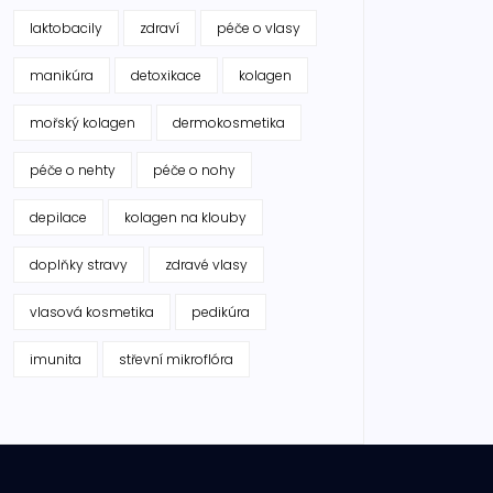
laktobacily
zdraví
péče o vlasy
manikúra
detoxikace
kolagen
mořský kolagen
dermokosmetika
péče o nehty
péče o nohy
depilace
kolagen na klouby
doplňky stravy
zdravé vlasy
vlasová kosmetika
pedikúra
imunita
střevní mikroflóra