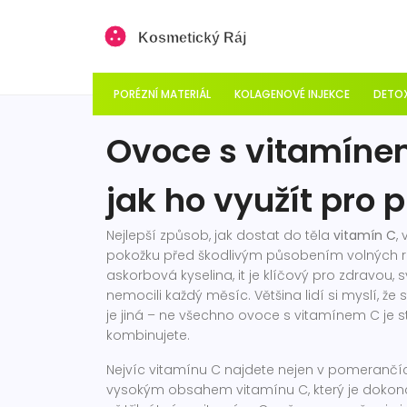
PORÉZNÍ MATERIÁL
KOLAGENOVÉ INJEKCE
DETOX
Ovoce s vitamínem
jak ho využít pro p
Nejlepší způsob, jak dostat do těla
vitamín C
,
pokožku před škodlivým působením volných ra
askorbová kyselina
, it je klíčový pro zdravou,
nemocili každý měsíc.
Většina lidí si myslí, ž
je jiná – ne všechno ovoce s vitamínem C je st
kombinujete.
Nejvíc vitamínu C najdete nejen v pomerančích
vysokým obsahem vitamínu C, který je dokon