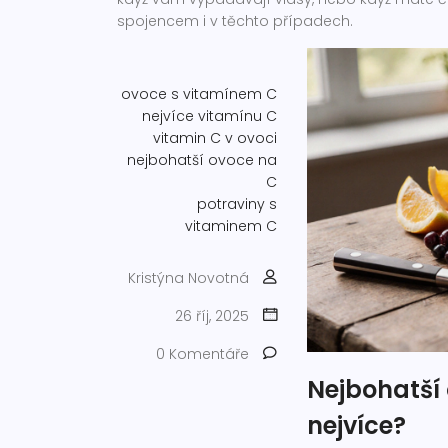
spojencem i v těchto případech.
ovoce s vitamínem C
nejvíce vitamínu C
vitamin C v ovoci
nejbohatší ovoce na
C
potraviny s
vitaminem C
Kristýna Novotná
26 říj, 2025
0 Komentáře
Nejbohatší
nejvíce?