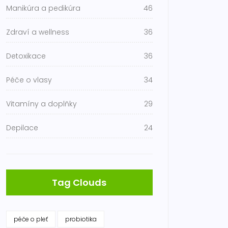
Manikúra a pedikúra
46
Zdraví a wellness
36
Detoxikace
36
Péče o vlasy
34
Vitamíny a doplňky
29
Depilace
24
Tag Clouds
péče o pleť
probiotika