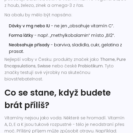
z houb, železo, zinek a omega-3 z řas.
Na obalu by mělo být napsáno:
Dávky v mg nebo IU
- ne jen „obsahuje vitamín C“.
Forma látky
- např. „methylkobalamin“ místo „B12“.
Neobsahuje přísady
- barviva, sladidla, cukr, gelatina z
prasat.
Nejlepší volby v Česku: produkty značek jako
Thorne
,
Pure
Encapsulations
,
Swisse
nebo české
Probiotikum
. Tyto
značky testují své výrobky na skutečnou
biovstřebatelnost.
Co se stane, když budete
brát příliš?
Vitamíny nejsou jako voda. Některé se hromadí. Vitamín
A, D, E a K jsou tukově rozpustné - tělo je neodstraní přes
moč. Přílišný příjem může způsobit otravu. Například: