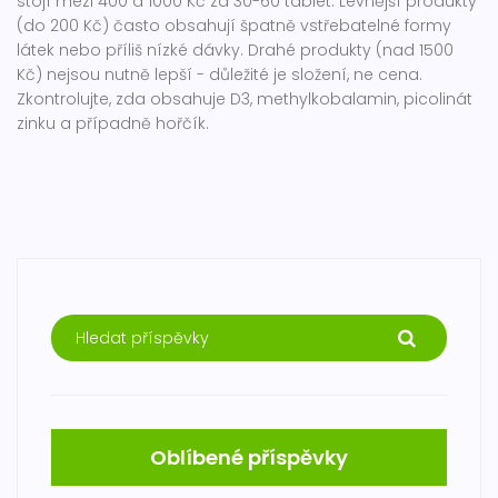
stojí mezi 400 a 1000 Kč za 30-60 tablet. Levnější produkty
(do 200 Kč) často obsahují špatně vstřebatelné formy
látek nebo příliš nízké dávky. Drahé produkty (nad 1500
Kč) nejsou nutně lepší - důležité je složení, ne cena.
Zkontrolujte, zda obsahuje D3, methylkobalamin, picolinát
zinku a případně hořčík.
Oblíbené příspěvky