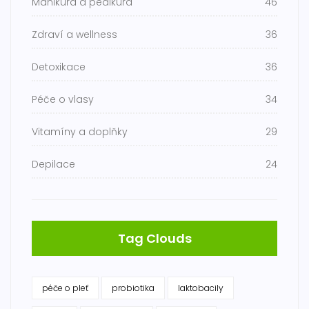
Manikúra a pedikúra
46
Zdraví a wellness
36
Detoxikace
36
Péče o vlasy
34
Vitamíny a doplňky
29
Depilace
24
Tag Clouds
péče o pleť
probiotika
laktobacily