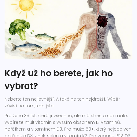
Když už ho berete, jak ho
vybrat?
Neberte ten nejlevnější. A také ne ten nejdražší. Výběr
závisí na tom, kdo jste.
Pro ženu 35 let, která jí všechno, ale má stres a spí málo:
vybírejte multivitamin s vyšším obsahem B-vitaminů,
hořčíkem a vitamínem D3. Pro muže 50+, který nejede ven:
potřebuje D3, zinek, selen a vitamín K2. Pro veganu: B12, D3