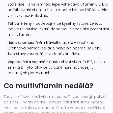
Starší lidé
- s věkem tělo lépe vstřebává vitamín B12, D a
hořčík. Zvlášť vitamín D je u mnoha lidí nad 50 let v těle
v kriticky nízké hladině.
Těhotné ženy
- potřebují více kyseliny listové, železa,
jódu a D. Většina lékařů doporučuje speciální prenatální
multivitamín.
Lidé s onemocněním trávicího traktu
- například
Crohnova nemoc, celiakie nebo po operaci žaludku.
Tyto stavy znemožňují vstřebávání živin.
Vegetariáni a vegané
- často chybí vitamín B12, železo,
zinek a D. Tyto látky se výrazně hůře nacházejí v
rostlinných potravinách.
Co multivitamin nedělá?
Tady je klíčové: multivitamin nezlepší tvou energii, pokud
spíš než 5 hodin denně. Nemůže odstranit stres. Nekončí
tvoje bolesti hlavy, pokud piješ málo vody. A nesníží tvoji