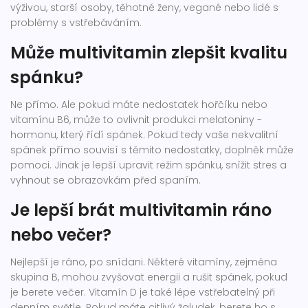
výživou, starší osoby, těhotné ženy, vegané nebo lidé s
problémy s vstřebáváním.
Může multivitamin zlepšit kvalitu
spánku?
Ne přímo. Ale pokud máte nedostatek hořčíku nebo
vitamínu B6, může to ovlivnit produkci melatoniny -
hormonu, který řídí spánek. Pokud tedy vaše nekvalitní
spánek přímo souvisí s těmito nedostatky, doplněk může
pomoci. Jinak je lepší upravit režim spánku, snížit stres a
vyhnout se obrazovkám před spaním.
Je lepší brát multivitamin ráno
nebo večer?
Nejlepší je ráno, po snídani. Některé vitamíny, zejména
skupina B, mohou zvyšovat energii a rušit spánek, pokud
je berete večer. Vitamín D je také lépe vstřebatelný při
denním světle. Pokud máte citlivý žaludek, berete ho s