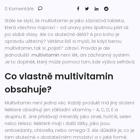
0 Komentáře
Stále se slyší, že multivitamin je jako zázračná tableta,
která všechno napraví - od unavy přes špatnou pleť až
po slabé vlasy. Ale co skutečně dělá? A pro koho je
opravdu užitečný? Většina lidí si myslí, že když berou
multivitamin, tak si „pojistí“ zdraví. Pravda je ale
jednodušší:
multivitamin
není lék, ani záchranný systém.
Je to doplněk, který může pomoci tam, kde výživa selhává.
Co vlastně multivitamin
obsahuje?
Multivitamin není jedna věc. Každý produkt má jiný složení.
Některé obsahují jen základní vitamíny - A, C, D, E a
skupinu B. Jiné přidávají minerály jako zinek, hořčík, selen
nebo železo. Některé mají i další látky, jako jsou
antioxidanty, chlorella, nebo omega-3. Ale důležité je, co je
tam skutečně v dostatečném množství a v jaké formě.