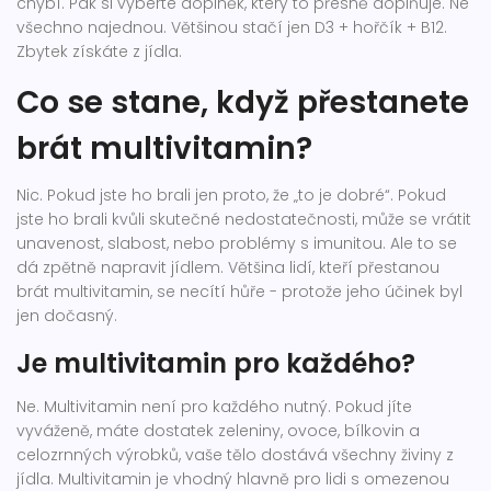
chybí. Pak si vyberte doplněk, který to přesně doplňuje. Ne
všechno najednou. Většinou stačí jen D3 + hořčík + B12.
Zbytek získáte z jídla.
Co se stane, když přestanete
brát multivitamin?
Nic. Pokud jste ho brali jen proto, že „to je dobré“. Pokud
jste ho brali kvůli skutečné nedostatečnosti, může se vrátit
unavenost, slabost, nebo problémy s imunitou. Ale to se
dá zpětně napravit jídlem. Většina lidí, kteří přestanou
brát multivitamin, se necítí hůře - protože jeho účinek byl
jen dočasný.
Je multivitamin pro každého?
Ne. Multivitamin není pro každého nutný. Pokud jíte
vyváženě, máte dostatek zeleniny, ovoce, bílkovin a
celozrnných výrobků, vaše tělo dostává všechny živiny z
jídla. Multivitamin je vhodný hlavně pro lidi s omezenou