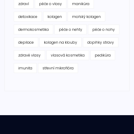
zdraví
péče o vlasy
manikúra
detoxikace
kolagen
mořský kolagen
dermokosmetika
péče o nehty
péče o nohy
depilace
kolagen na klouby
doplňky stravy
zdravé vlasy
vlasová kosmetika
pedikúra
imunita
střevní mikroflóra