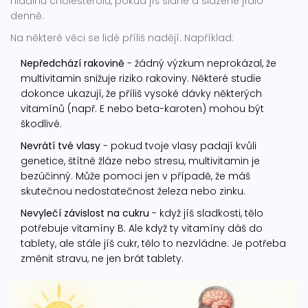
hladinu cholesterolu, pokud jíš slané a slazené jídlo
denně.
Na některé věci se lidé příliš nadějí. Například:
Nepředchází rakovině
- žádný výzkum neprokázal, že
multivitamin snižuje riziko rakoviny. Některé studie
dokonce ukazují, že příliš vysoké dávky některých
vitamínů (např. E nebo beta-karoten) mohou být
škodlivé.
Nevrátí tvé vlasy
- pokud tvoje vlasy padají kvůli
genetice, štítné žláze nebo stresu, multivitamin je
bezúčinný. Může pomoci jen v případě, že máš
skutečnou nedostatečnost železa nebo zinku.
Nevylečí závislost na cukru
- když jíš sladkosti, tělo
potřebuje vitamíny B. Ale když ty vitamíny dáš do
tablety, ale stále jíš cukr, tělo to nezvládne. Je potřeba
změnit stravu, ne jen brát tablety.