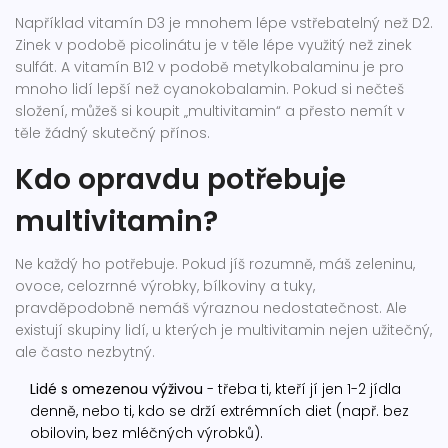
Například vitamín D3 je mnohem lépe vstřebatelný než D2.
Zinek v podobě picolinátu je v těle lépe využitý než zinek
sulfát. A vitamín B12 v podobě metylkobalaminu je pro
mnoho lidí lepší než cyanokobalamin. Pokud si nečteš
složení, můžeš si koupit „multivitamin“ a přesto nemít v
těle žádný skutečný přínos.
Kdo opravdu potřebuje
multivitamin?
Ne každý ho potřebuje. Pokud jíš rozumně, máš zeleninu,
ovoce, celozrnné výrobky, bílkoviny a tuky,
pravděpodobně nemáš výraznou nedostatečnost. Ale
existují skupiny lidí, u kterých je multivitamin nejen užitečný,
ale často nezbytný.
Lidé s omezenou výživou
- třeba ti, kteří jí jen 1-2 jídla
denně, nebo ti, kdo se drží extrémních diet (např. bez
obilovin, bez mléčných výrobků).