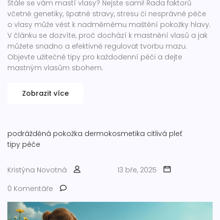
Stále se vám mastí vlasy? Nejste sami! Řada faktorů
včetně genetiky, špatné stravy, stresu či nesprávné péče
o vlasy může vést k nadměrnému maštění pokožky hlavy.
V článku se dozvíte, proč dochází k mastnění vlasů a jak
můžete snadno a efektivně regulovat tvorbu mazu.
Objevte užitečné tipy pro každodenní péči a dejte
mastným vlasům sbohem.
Zobrazit více
podrážděná pokožka
dermokosmetika
citlivá pleť
tipy péče
Kristýna Novotná
13 bře, 2025
0 Komentáře