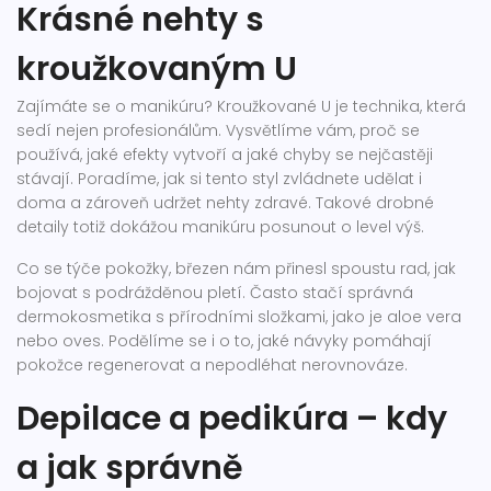
Krásné nehty s
kroužkovaným U
Zajímáte se o manikúru? Kroužkované U je technika, která
sedí nejen profesionálům. Vysvětlíme vám, proč se
používá, jaké efekty vytvoří a jaké chyby se nejčastěji
stávají. Poradíme, jak si tento styl zvládnete udělat i
doma a zároveň udržet nehty zdravé. Takové drobné
detaily totiž dokážou manikúru posunout o level výš.
Co se týče pokožky, březen nám přinesl spoustu rad, jak
bojovat s podrážděnou pletí. Často stačí správná
dermokosmetika s přírodními složkami, jako je aloe vera
nebo oves. Podělíme se i o to, jaké návyky pomáhají
pokožce regenerovat a nepodléhat nerovnováze.
Depilace a pedikúra – kdy
a jak správně