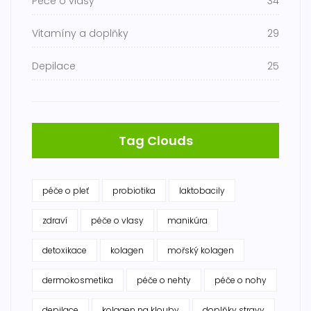
Péče o vlasy
34
Vitamíny a doplňky
29
Depilace
25
Tag Clouds
péče o pleť
probiotika
laktobacily
zdraví
péče o vlasy
manikúra
detoxikace
kolagen
mořský kolagen
dermokosmetika
péče o nehty
péče o nohy
depilace
kolagen na klouby
doplňky stravy