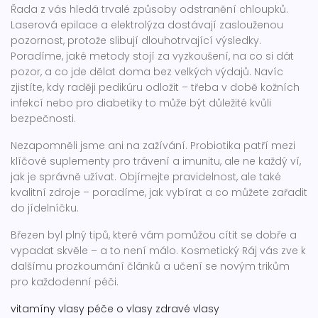
Řada z vás hledá trvalé způsoby odstranění chloupků.
Laserová epilace a elektrolýza dostávají zaslouženou
pozornost, protože slibují dlouhotrvající výsledky.
Poradíme, jaké metody stojí za vyzkoušení, na co si dát
pozor, a co jde dělat doma bez velkých výdajů. Navíc
zjistíte, kdy raději pedikúru odložit – třeba v době kožních
infekcí nebo pro diabetiky to může být důležité kvůli
bezpečnosti.
Nezapomněli jsme ani na zažívání. Probiotika patří mezi
klíčové suplementy pro trávení a imunitu, ale ne každý ví,
jak je správně užívat. Objímejte pravidelnost, ale také
kvalitní zdroje – poradíme, jak vybírat a co můžete zařadit
do jídelníčku.
Březen byl plný tipů, které vám pomůžou cítit se dobře a
vypadat skvěle – a to není málo. Kosmetický Ráj vás zve k
dalšímu prozkoumání článků a učení se novým trikům
pro každodenní péči.
vitamíny
vlasy
péče o vlasy
zdravé vlasy