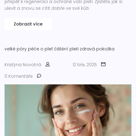
přispět k regeneraci a ochraně vaší pleti. Zjistěte, jak si
ulevit a znovu se cítit dobře ve své kůži.
Zobrazit více
velké póry
péče o pleť
čištění pleti
zdravá pokožka
Kristýna Novotná
12 bře, 2025
0 Komentáře