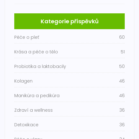
Kategorie příspěvků
Péče o pleť
60
Krása a péče o tělo
51
Probiotika a laktobacily
50
Kolagen
46
Manikúra a pedikúra
46
Zdraví a wellness
36
Detoxikace
36