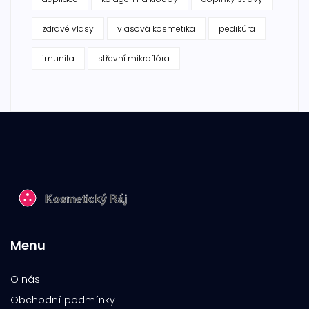
zdravé vlasy
vlasová kosmetika
pedikúra
imunita
střevní mikroflóra
Menu
O nás
Obchodní podmínky