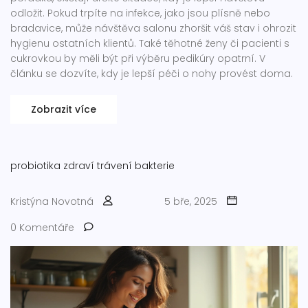
odložit. Pokud trpíte na infekce, jako jsou plísně nebo
bradavice, může návštěva salonu zhoršit váš stav i ohrozit
hygienu ostatních klientů. Také těhotné ženy či pacienti s
cukrovkou by měli být při výběru pedikúry opatrní. V
článku se dozvíte, kdy je lepší péči o nohy provést doma.
Zobrazit více
probiotika
zdraví
trávení
bakterie
Kristýna Novotná
5 bře, 2025
0 Komentáře