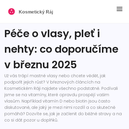
Péče o vlasy, pleť i
nehty: co doporučíme
v březnu 2025
Už vás trápí mastné vlasy nebo chcete vědět, jak
podpořit jejich růst? V březnových článcích na
Kosmetickém Ráji najdete všechno podstatné. Podívali
jsme se na vitamíny, které opravdu prospějí vašim
vlasům. Například vitamín D nebo biotin jsou často
diskutované, ale jaký je mezi nimi rozdíl a co skutečně
pomáhá? Dozvíte se, jak je začlenit do běžné stravy a na
co si dát pozor u doplňků.