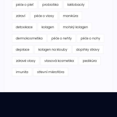
péče o pleť
probiotika
laktobacily
zdraví
péče o vlasy
manikúra
detoxikace
kolagen
mořský kolagen
dermokosmetika
péče o nehty
péče o nohy
depilace
kolagen na klouby
doplňky stravy
zdravé vlasy
vlasová kosmetika
pedikúra
imunita
střevní mikroflóra