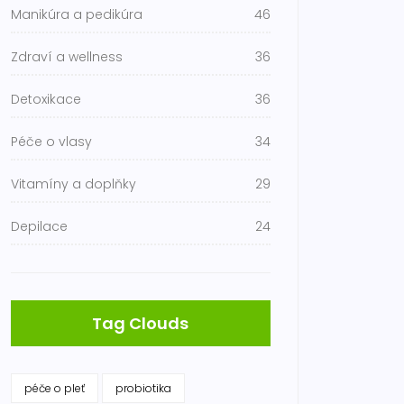
Manikúra a pedikúra
46
Zdraví a wellness
36
Detoxikace
36
Péče o vlasy
34
Vitamíny a doplňky
29
Depilace
24
Tag Clouds
péče o pleť
probiotika