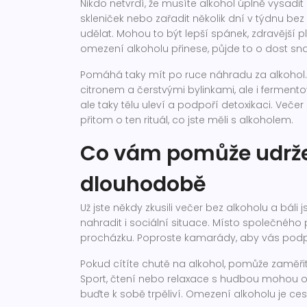
Nikdo netvrdí, že musíte alkohol úplně vysadi
skleniček nebo zařadit několik dní v týdnu bez 
udělat. Mohou to být lepší spánek, zdravější 
omezení alkoholu přinese, půjde to o dost sna
Pomáhá taky mít po ruce náhradu za alkohol.
citronem a čerstvými bylinkami, ale i ferment
ale taky tělu uleví a podpoří detoxikaci. Veče
přitom o ten rituál, co jste měli s alkoholem.
Co vám pomůže udrže
dlouhodobě
Už jste někdy zkusili večer bez alkoholu a báli 
nahradit i sociální situace. Místo společného
procházku. Poproste kamarády, aby vás podpoř
Pokud cítíte chutě na alkohol, pomůže zaměřit s
Sport, čtení nebo relaxace s hudbou mohou odv
buďte k sobě trpěliví. Omezení alkoholu je cest