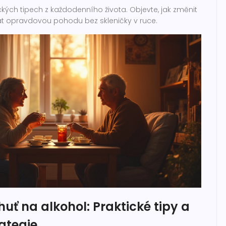
kých tipech z každodenního života. Objevte, jak změnit
řát opravdovou pohodu bez skleničky v ruce.
huť na alkohol: Praktické tipy a
ategie