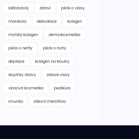
laktobacily
zdraví
péče o vlasy
manikúra
detoxikace
kolagen
mořský kolagen
dermokosmetika
péče o nehty
péče o nohy
depilace
kolagen na klouby
doplňky stravy
zdravé vlasy
vlasová kosmetika
pedikúra
imunita
střevní mikroflóra