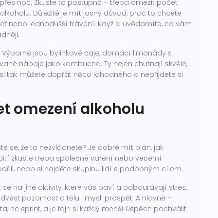
t přes noc. Zkuste to postupně – třeba omezit počet
alkoholu. Důležité je mít jasný důvod, proč to chcete
pleť nebo jednodušší trávení. Když si uvědomíte, co vám
dněji.
 Výborné jsou bylinkové čaje, domácí limonády s
ované nápoje jako kombucha. Ty nejen chutnají skvěle,
r si tak můžete dopřát něco lahodného a nepřijdete si
t omezení alkoholu
jste se, že to nezvládnete? Je dobré mít plán, jak
 pití zkuste třeba společné vaření nebo večerní
ili, nebo si najděte skupinu lidí s podobným cílem.
e na jiné aktivity, které vás baví a odbourávají stres.
ést pozornost a tělu i mysli prospět. A hlavně –
a, ne sprint, a je fajn si každý menší úspěch pochválit.