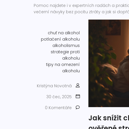
Pomoc najdete i v expertních radách a praktic
večerní návyky bez pocitu ztráty a jak si dop
chuť na alkohol
potlačení alkoholu
alkoholismus
strategie proti
alkoholu
tipy na omezení
alkoholu
Kristýna Novotná
30 čec, 2025
0 Komentáře
Jak snížit c
ověřené str