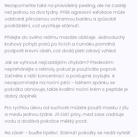
Nezapomeňte také na pravidelný peeling, ale ne častěji
než jednou za dva týdny. Příliš agresivní exfoliace může
odstranit přirozenou ochrannou bariéru a způsobit
podráždění, což urychluje stárnutí.
Přidejte do svého režimu masáže obličeje. Jednoduchý
kruhový pohyb prstů po lících a čumáku pomáhá
podpořit krevní oběh, což dodá pleti zdravý vzhled.
Jak se vyhnout nejčastějším chybám? Především
nepřehánějte s retinoly, pokud je používáte poprvé.
Začněte s nižší koncentrací a postupně zvyšujte. A
nezapomínejte na noční péči – během spánku se
pokožka obnovuje, takže kvalitní noční krém s peptide je
dobrý doplněk.
Pro rychlou úlevu od suchosti můžete použít masku z jílu
a medu jednou týdně. Jíl čistí póry, med zase zadržuje
vodu a dodává pokožce měkký pocit.
Na závěr – buďte trpěliví. Stárnutí pokožky se nedá vyřešit