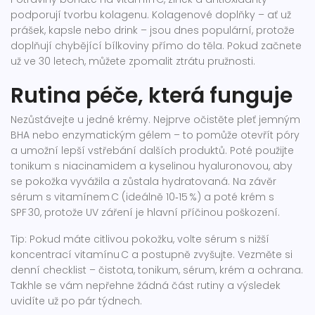
podporují tvorbu kolagenu. Kolagenové doplňky – ať už
prášek, kapsle nebo drink – jsou dnes populární, protože
doplňují chybějící bílkoviny přímo do těla. Pokud začnete
už ve 30 letech, můžete zpomalit ztrátu pružnosti.
Rutina péče, která funguje
Nezůstávejte u jedné krémy. Nejprve očistěte pleť jemným
BHA nebo enzymatickým gélem – to pomůže otevřít póry
a umožní lepší vstřebání dalších produktů. Poté použijte
tonikum s niacinamidem a kyselinou hyaluronovou, aby
se pokožka vyvážila a zůstala hydratovaná. Na závěr
sérum s vitamínem C (ideálně 10‑15 %) a poté krém s
SPF 30, protože UV záření je hlavní příčinou poškození.
Tip: Pokud máte citlivou pokožku, volte sérum s nižší
koncentrací vitamínu C a postupně zvyšujte. Vezměte si
denní checklist – čistota, tonikum, sérum, krém a ochrana.
Takhle se vám nepřehne žádná část rutiny a výsledek
uvidíte už po pár týdnech.