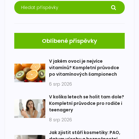
Oblíbené příspěvky
V jakém ovoci je nejvíce
vitamínů? Kompletní průvodce
po vitamínových šampionech
6 srp 2026
V kolika letech se holit tam dole?
Kompletní průvodce pro rodiče i
teenagery
8 srp 2026
Jak zjistit stáří kosmetiky: PAO,