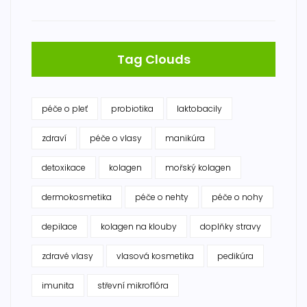
Tag Clouds
péče o pleť
probiotika
laktobacily
zdraví
péče o vlasy
manikúra
detoxikace
kolagen
mořský kolagen
dermokosmetika
péče o nehty
péče o nohy
depilace
kolagen na klouby
doplňky stravy
zdravé vlasy
vlasová kosmetika
pedikúra
imunita
střevní mikroflóra