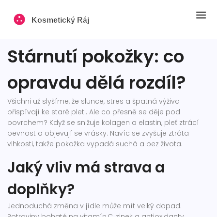
Stárnutí pokožky: co
opravdu dělá rozdíl?
Všichni už slyšíme, že slunce, stres a špatná výživa
přispívají ke staré pleti. Ale co přesně se děje pod
povrchem? Když se snižuje kolagen a elastin, pleť ztrácí
pevnost a objevují se vrásky. Navíc se zvyšuje ztráta
vlhkosti, takže pokožka vypadá suchá a bez života.
Jaký vliv má strava a
doplňky?
Jednoduchá změna v jídle může mít velký dopad.
Potraviny bohaté na vitamín C, zinek a antioxidanty