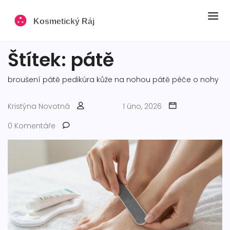
Štítek: pátě
broušení pátě
pedikúra
kůže na nohou
pátě
péče o nohy
Kristýna Novotná
1 úno, 2026
0 Komentáře