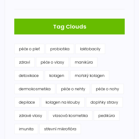
Tag Clouds
péče o pleť
probiotika
laktobacily
zdraví
péče o vlasy
manikúra
detoxikace
kolagen
mořský kolagen
dermokosmetika
péče o nehty
péče o nohy
depilace
kolagen na klouby
doplňky stravy
zdravé vlasy
vlasová kosmetika
pedikúra
imunita
střevní mikroflóra