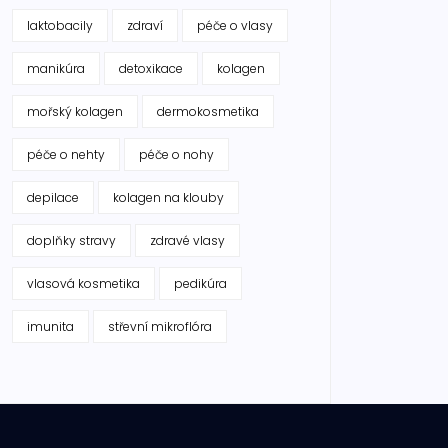
laktobacily
zdraví
péče o vlasy
manikúra
detoxikace
kolagen
mořský kolagen
dermokosmetika
péče o nehty
péče o nohy
depilace
kolagen na klouby
doplňky stravy
zdravé vlasy
vlasová kosmetika
pedikúra
imunita
střevní mikroflóra