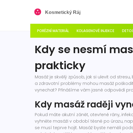
PORÉZNÍ MATERIÁL
KOLAGENOVÉ INJEKCE
DETOX
Kdy se nesmí mas
prakticky
Masáž je skvělý způsob, jak si ulevit od stresu
a zdravotní problémy mohou masáž poškodit 
vynechat? Přinášíme vám jasné odpovědi pro
Kdy masáž raději vy
Pokud máte akutní zánět, otevřené rány, infe
vyhněte masáži v období těsně po úrazu, např
se musí teprve hojit. Masáž byste neměli pods