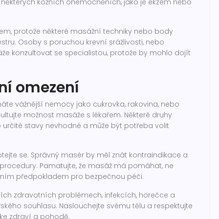
ři některých kožních onemocněních, jako je ekzém nebo
kem, protože některé masážní techniky nebo body
ru. Osoby s poruchou krevní srážlivosti, nebo
áže konzultovat se specialistou, protože by mohlo dojít
tní omezení
máte vážnější nemocy jako cukrovka, rakovina, nebo
ultujte možnost masáže s lékařem. Některé druhy
 určité stavy nevhodné a může být potřeba volit
, ptejte se. Správný masér by měl znát kontraindikace a
m procedury. Pamatujte, že masáž má pomáhat, ne
kladním předpokladem pro bezpečnou péči.
ních zdravotních problémech, infekcích, horečce a
ského souhlasu. Naslouchejte svému tělu a respektujte
 ke zdraví a pohodě.