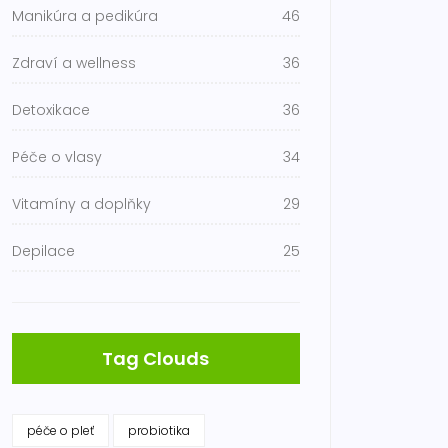
Manikúra a pedikúra
46
Zdraví a wellness
36
Detoxikace
36
Péče o vlasy
34
Vitamíny a doplňky
29
Depilace
25
Tag Clouds
péče o pleť
probiotika