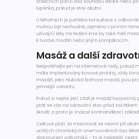
srdečních potíží bez souhlasu lékaře nebo p
lupénka, pokud je stav akutní.
U těhotných je potřeba konzultace s odborní
mohou být nevhodné, zejména v prvním trimest
užívající léky na ředění krve by také měli mas
k tvorbě modřin nebo jiným komplikacím.
Masáž a další zdravo
Nespoléhejte jen na internetové rady, pokud 
máte implantovány kovové protézy, vždy konz
masáží, jako hluboká tkáňová masáž, jsou pro
jemnější variantu.
Pokud si nejste jistí, zdali je masáž bezpečná
ptát se vás na zdravotní stav před začátke
škodit, a proto je znalost kontraindikací zá
Celkově platí, že masírovat se nesmí při akut
určitých chronických onemocněních bez lékař
doporučení odborníků – to je nejjistější cesta