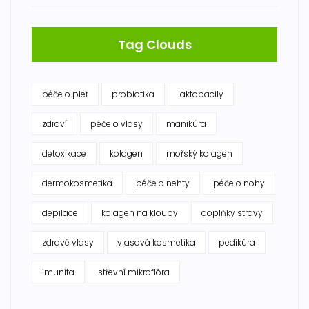
Tag Clouds
péče o pleť
probiotika
laktobacily
zdraví
péče o vlasy
manikúra
detoxikace
kolagen
mořský kolagen
dermokosmetika
péče o nehty
péče o nohy
depilace
kolagen na klouby
doplňky stravy
zdravé vlasy
vlasová kosmetika
pedikúra
imunita
střevní mikroflóra