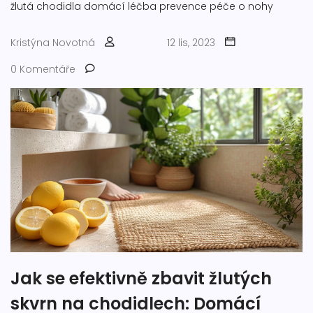
žlutá chodidla
domácí léčba
prevence
péče o nohy
Kristýna Novotná
12 lis, 2023
0 Komentáře
Jak se efektivně zbavit žlutých
skvrn na chodidlech: Domácí