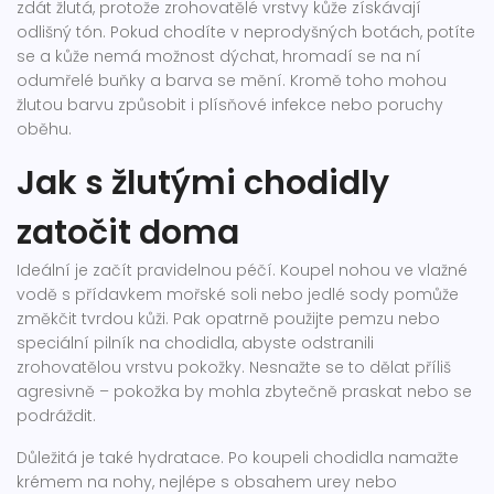
zdát žlutá, protože zrohovatělé vrstvy kůže získávají
odlišný tón. Pokud chodíte v neprodyšných botách, potíte
se a kůže nemá možnost dýchat, hromadí se na ní
odumřelé buňky a barva se mění. Kromě toho mohou
žlutou barvu způsobit i plísňové infekce nebo poruchy
oběhu.
Jak s žlutými chodidly
zatočit doma
Ideální je začít pravidelnou péčí. Koupel nohou ve vlažné
vodě s přídavkem mořské soli nebo jedlé sody pomůže
změkčit tvrdou kůži. Pak opatrně použijte pemzu nebo
speciální pilník na chodidla, abyste odstranili
zrohovatělou vrstvu pokožky. Nesnažte se to dělat příliš
agresivně – pokožka by mohla zbytečně praskat nebo se
podráždit.
Důležitá je také hydratace. Po koupeli chodidla namažte
krémem na nohy, nejlépe s obsahem urey nebo