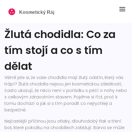
Žlutá chodidla: Co za
tím stojí a co s tím
dělat
Všimli jste si, že vaše chodidla mají žlutý odstín, který vás
trápí? Žlutá chodidla nejsou jen kosmetickou záležitostí,
často ukazují, že něco není v pořádku s péčí o nohy nebo
s celkovým zdravotním stavem. Pojďme si říct, proč k
tomu dochází a jak si s tím poradit co nejrychleji a
bezpečně.
Nejčastější příčinou jsou otlaky, dlouhodobý tlak a tření
bot, které pokožku na chodidlech zatěžují. Barva se může