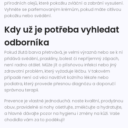
přírodních olejů, které pokožku zvláční a zabrání vysušení.
Vyhněte se parfemovaným krémům, pokud máte citlivou
pokožku nebo svědění.
Kdy už je potřeba vyhledat
odborníka
Pokud žlutá barva přetrvává, je velmi výrazná nebo se k ní
přidává svědění, praskliny, bolest či nepříjemný zápach,
není radno otálet. Může jít o plísňovou infekci nebo jiný
zdravotní problém, který vyžaduje léčbu. V takovém
případě není od věci navštívit kožního lékaře nebo
podiatra, který provede přesnou diagnózu a doporučí
správnou terapii.
Prevence je vlastně jednoduchá: noste kvalitní, prodyšnou
obuv, pravidelně si nohy ošetřujte, změkčujte a hydratujte,
a hlavně dávajte pozor na hygienu i změny na kůži. Vaše
chodidla vám za to poděkují!