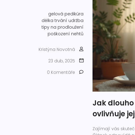
gelová pedikúra
délka trvání
udržba
tipy na prodloužení
poškození nehtů
Kristýna Novotná
23 dub, 2025
0 Komentáře
Jak dlouho
ovlivňuje je
Zajímají vás skuteč