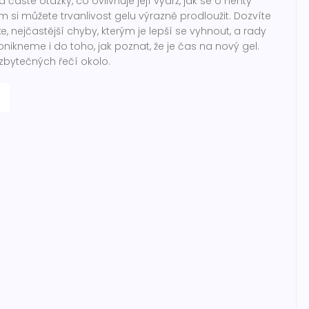
asté otázky, co ovlivňuje její výdrž, jak se o nehty
m si můžete trvanlivost gelu výrazně prodloužit. Dozvíte
e, nejčastější chyby, kterým je lepší se vyhnout, a rady
nikneme i do toho, jak poznat, že je čas na nový gel.
zbytečných řečí okolo.