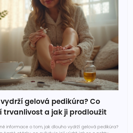
 vydrží gelová pedikúra? Co
jí trvanlivost a jak ji prodloužit
né informace o tom, jak dlouho vydrží gelová pedikúra?