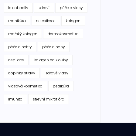
laktobacily
zdraví
péče o vlasy
manikúra
detoxikace
kolagen
mořský kolagen
dermokosmetika
péče o nehty
péče o nohy
depilace
kolagen na klouby
doplňky stravy
zdravé vlasy
vlasová kosmetika
pedikúra
imunita
střevní mikroflóra