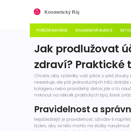
PORÉZNÍ MATERIÁL
KOLAGENOVÉ INJEKCE
DETOX
Jak prodlužovat úč
zdraví? Praktické 
Chcete, aby výsledky vaší péče o pleť, klouby
neexistuje, ale pár jednoduchých triků dokáže ef
kolagenu nebo pravidelný detox, jde o to nauč
mrknout na několik praktických tipů, které z
Pravidelnost a správ
Nejdůležitější je pravidelnost. Užíváte-li např
týden, aby se tělo mohlo na složky navyknout a 