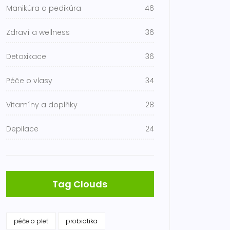
Manikúra a pedikúra
46
Zdraví a wellness
36
Detoxikace
36
Péče o vlasy
34
Vitamíny a doplňky
28
Depilace
24
Tag Clouds
péče o pleť
probiotika