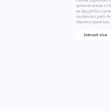
Článek odpovídá na č
správně starat a čí
se tipy přímo z prax
na domácí péči. Pro
Všechno jasně bez 
Zobrazit více