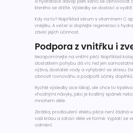
a hydratace dávají pleti šanci se obnovovat a 
kterého se držíte. Výsledky se dostaví a vydrž
Kdy na to? Například sérum s vitamínem C aplik
vnějšku. A večer si dopřejte regeneraci s h
závisí jejich účinnost.
Podpora z vnitřku i z
Nezapomínejte na vnitřní péči. Například kol
dostatkem pohybu dá víc než jen samostatné 
výživa, dostatek vody a vyhýbání se stresu. D
obnovit rovnováhu a podpořit účinky doplňků
Rychlé výsledky sice lákají, ale chce to trpěliv
vhodnými návyky, jako je kvalitný spánek nebo 
mnohem déle.
Zkrátka, prodloužení efektu péče není žádná 
vaši krásu a zdraví déle ve formě. Vyplatí se
odmění.