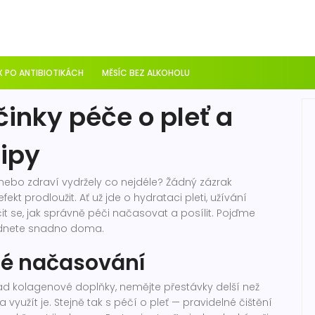
 PO ANTIBIOTIKÁCH
MĚSÍC BEZ ALKOHOLU
inky péče o pleť a
tipy
 nebo zdraví vydržely co nejdéle? Žádný zázrak
ekt prodloužit. Ať už jde o hydrataci pleti, užívání
it se, jak správně péči načasovat a posílit. Pojďme
vládnete snadno doma.
né načasování
íklad kolagenové doplňky, nemějte přestávky delší než
využít je. Stejně tak s péčí o pleť — pravidelné čištění