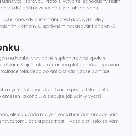
udržovat ji zdravou. Proto si vytvořte jednoduchý režim,
í déle, když péči nevynecháte jen tak po týdnu.
ujte ráno, kdy pleť chrání před škodlivými vlivy
ydratačním krémem. O správném načasování přípravků
venku
agen na klouby pravidelně suplementovat spolu s
užívání. Stejně tak pro krásnou pleť pomůže i správná
etoxikace těla, třeba po antibiotikách, zase pomůže
.
ost a systematičnost. Kombinujte péči o tělo i pleť s
omezení alkoholu, a sledujte, jak účinky vydrží
věda, ale spíš řada malých věcí, které dohromady udrží
 věnovat tomu čas a pozornost – vaše pleť i tělo se vám