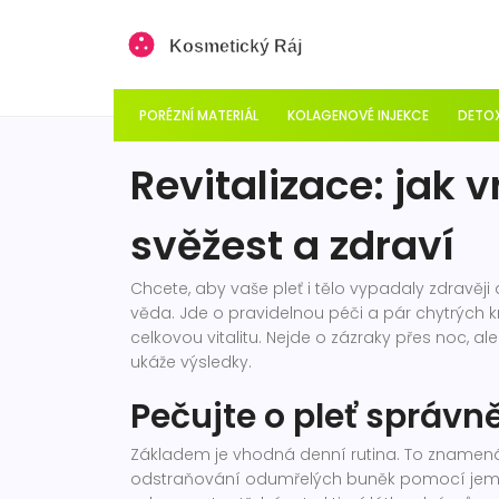
PORÉZNÍ MATERIÁL
KOLAGENOVÉ INJEKCE
DETOX
Revitalizace: jak vr
svěžest a zdraví
Chcete, aby vaše pleť i tělo vypadaly zdravěji 
věda. Jde o pravidelnou péči a pár chytrých kr
celkovou vitalitu. Nejde o zázraky přes noc, 
ukáže výsledky.
Pečujte o pleť správn
Základem je vhodná denní rutina. To znamená n
odstraňování odumřelých buněk pomocí jemné