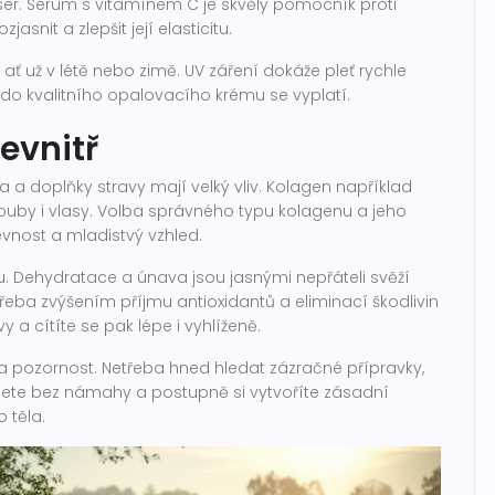
sér. Sérum s vitamínem C je skvělý pomocník proti
snit a zlepšit její elasticitu.
 už v létě nebo zimě. UV záření dokáže pleť rychle
 do kvalitního opalovacího krému se vyplatí.
evnitř
a a doplňky stravy mají velký vliv. Kolagen například
louby i vlasy. Volba správného typu kolagenu a jeho
evnost a mladistvý vzhled.
ku. Dehydratace a únava jsou jasnými nepřáteli svěží
 třeba zvýšením příjmu antioxidantů a eliminací škodlivin
a cítíte se pak lépe i vyhlíženě.
st a pozornost. Netřeba hned hledat zázračné přípravky,
dnete bez námahy a postupně si vytvoříte zásadní
 těla.