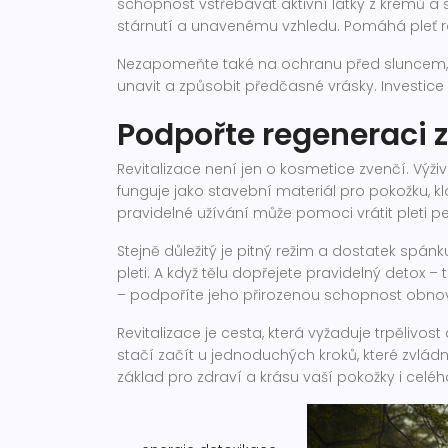
schopnost vstřebávat aktivní látky z krémů a 
stárnutí a unavenému vzhledu. Pomáhá pleť rozja
Nezapomeňte také na ochranu před sluncem, ať
unavit a způsobit předčasné vrásky. Investice
Podpořte regeneraci z
Revitalizace není jen o kosmetice zvenčí. Výživ
funguje jako stavební materiál pro pokožku, k
pravidelné užívání může pomoci vrátit pleti p
Stejně důležitý je pitný režim a dostatek spán
pleti. A když tělu dopřejete pravidelný detox –
– podpoříte jeho přirozenou schopnost obnovy 
Revitalizace je cesta, která vyžaduje trpělivo
stačí začít u jednoduchých kroků, které zvlá
základ pro zdraví a krásu vaší pokožky i celého