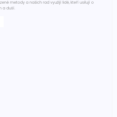
ozené metody a našich rad využijí lidé, kteří usilují o
 a duší.