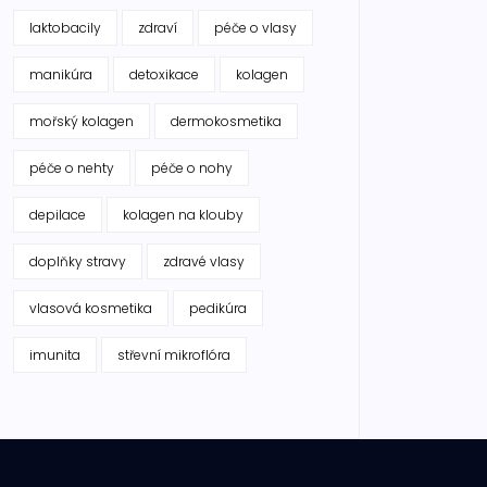
laktobacily
zdraví
péče o vlasy
manikúra
detoxikace
kolagen
mořský kolagen
dermokosmetika
péče o nehty
péče o nohy
depilace
kolagen na klouby
doplňky stravy
zdravé vlasy
vlasová kosmetika
pedikúra
imunita
střevní mikroflóra