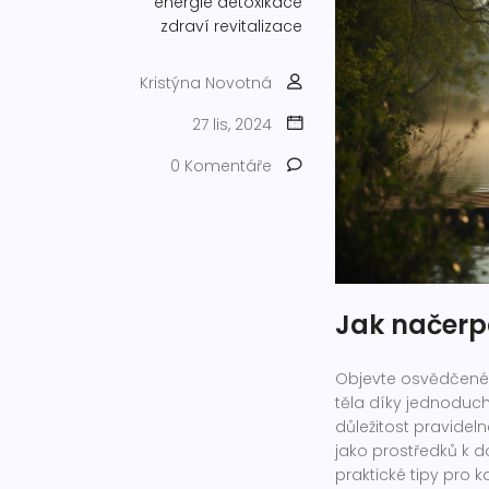
energie
detoxikace
zdraví
revitalizace
Kristýna Novotná
27 lis, 2024
0 Komentáře
Jak načerpa
Objevte osvědčené 
těla díky jednoduc
důležitost pravide
jako prostředků k d
praktické tipy pro k