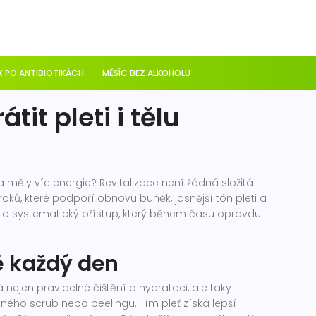
 PO ANTIBIOTIKÁCH
MĚSÍC BEZ ALKOHOLU
átit pleti i tělu
a měly víc energie? Revitalizace není žádná složitá
oků, které podpoří obnovu buněk, jasnější tón pleti a
ale o systematický přístup, který během času opravdu
ě každý den
ejen pravidelné čištění a hydrataci, ale taky
ho scrub nebo peelingu. Tím pleť získá lepší