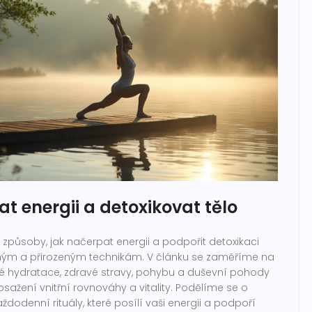
t energii a detoxikovat tělo
způsoby, jak načerpat energii a podpořit detoxikaci
hým a přirozeným technikám. V článku se zaměříme na
lné hydratace, zdravé stravy, pohybu a duševní pohody
osažení vnitřní rovnováhy a vitality. Podělíme se o
aždodenní rituály, které posílí vaši energii a podpoří