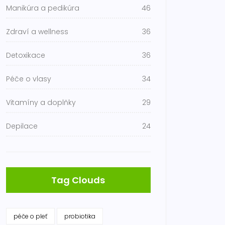
Manikúra a pedikúra
46
Zdraví a wellness
36
Detoxikace
36
Péče o vlasy
34
Vitamíny a doplňky
29
Depilace
24
Tag Clouds
péče o pleť
probiotika