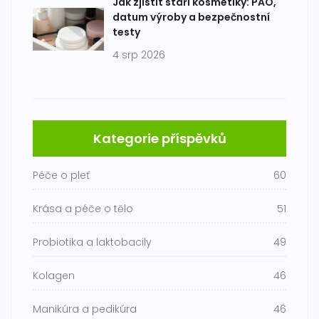
Jak zjistit stáří kosmetiky: PAO,
datum výroby a bezpečnostní
testy
4 srp 2026
Kategorie příspěvků
Péče o pleť
60
Krása a péče o tělo
51
Probiotika a laktobacily
49
Kolagen
46
Manikúra a pedikúra
46