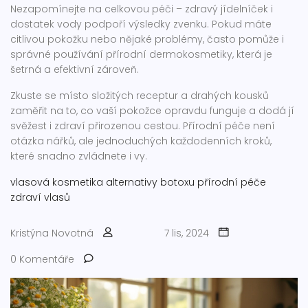
Nezapomínejte na celkovou péči – zdravý jídelníček i
dostatek vody podpoří výsledky zvenku. Pokud máte
citlivou pokožku nebo nějaké problémy, často pomůže i
správné používání přírodní dermokosmetiky, která je
šetrná a efektivní zároveň.
Zkuste se místo složitých receptur a drahých kousků
zaměřit na to, co vaší pokožce opravdu funguje a dodá jí
svěžest i zdraví přirozenou cestou. Přírodní péče není
otázka nářků, ale jednoduchých každodenních kroků,
které snadno zvládnete i vy.
vlasová kosmetika
alternativy botoxu
přírodní péče
zdraví vlasů
Kristýna Novotná
7 lis, 2024
0 Komentáře