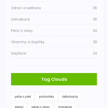
Zdraví a wellness
36
Detoxikace
36
Péče o vlasy
34
Vitamíny a doplňky
28
Depilace
24
Tag Clouds
péče o pleť
probiotika
laktobacily
zdraví
péče o vlasy
manikúra