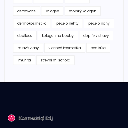
detoxikace
kolagen
mořský kolagen
dermokosmetika
péče o nehty
péče o nohy
depilace
kolagen na klouby
doplňky stravy
zdravé vlasy
vlasová kosmetika
pedikúra
imunita
střevní mikroflóra