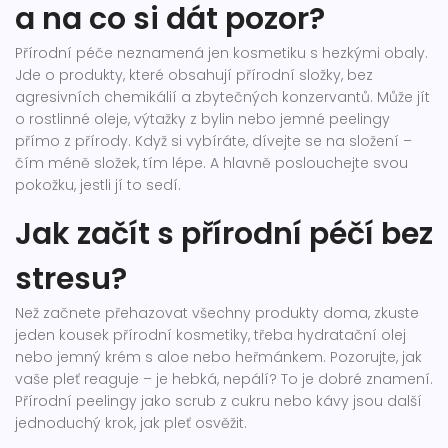
a na co si dát pozor?
Přírodní péče neznamená jen kosmetiku s hezkými obaly.
Jde o produkty, které obsahují přírodní složky, bez
agresivních chemikálií a zbytečných konzervantů. Může jít
o rostlinné oleje, výtažky z bylin nebo jemné peelingy
přímo z přírody. Když si vybíráte, dívejte se na složení –
čím méně složek, tím lépe. A hlavně poslouchejte svou
pokožku, jestli jí to sedí.
Jak začít s přírodní péčí bez
stresu?
Než začnete přehazovat všechny produkty doma, zkuste
jeden kousek přírodní kosmetiky, třeba hydratační olej
nebo jemný krém s aloe nebo heřmánkem. Pozorujte, jak
vaše pleť reaguje – je hebká, nepálí? To je dobré znamení.
Přírodní peelingy jako scrub z cukru nebo kávy jsou další
jednoduchý krok, jak pleť osvěžit.