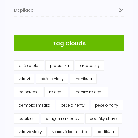
Depilace
24
Tag Clouds
péče o pleť
probiotika
laktobacily
zdraví
péče o vlasy
manikúra
detoxikace
kolagen
mořský kolagen
dermokosmetika
péče o nehty
péče o nohy
depilace
kolagen na klouby
doplňky stravy
zdravé vlasy
vlasová kosmetika
pedikúra