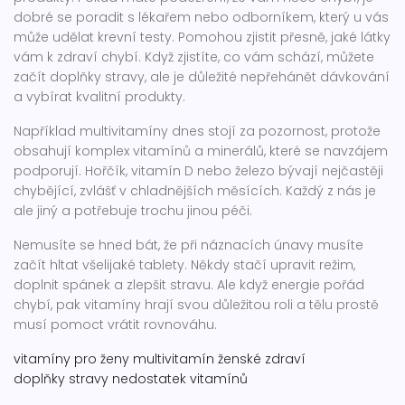
dobré se poradit s lékařem nebo odborníkem, který u vás
může udělat krevní testy. Pomohou zjistit přesně, jaké látky
vám k zdraví chybí. Když zjistíte, co vám schází, můžete
začít doplňky stravy, ale je důležité nepřehánět dávkování
a vybírat kvalitní produkty.
Například multivitamíny dnes stojí za pozornost, protože
obsahují komplex vitamínů a minerálů, které se navzájem
podporují. Hořčík, vitamín D nebo železo bývají nejčastěji
chybějící, zvlášť v chladnějších měsících. Každý z nás je
ale jiný a potřebuje trochu jinou péči.
Nemusíte se hned bát, že při náznacích únavy musíte
začít hltat všelijaké tablety. Někdy stačí upravit režim,
doplnit spánek a zlepšit stravu. Ale když energie pořád
chybí, pak vitamíny hrají svou důležitou roli a tělu prostě
musí pomoct vrátit rovnováhu.
vitamíny pro ženy
multivitamín
ženské zdraví
doplňky stravy
nedostatek vitamínů