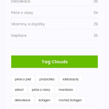
Detoxikace
36
Péče o vlasy
34
Vitamíny a doplňky
29
Depilace
25
Tag Clouds
péče o pleť
probiotika
laktobacily
zdraví
péče o vlasy
manikúra
detoxikace
kolagen
mořský kolagen