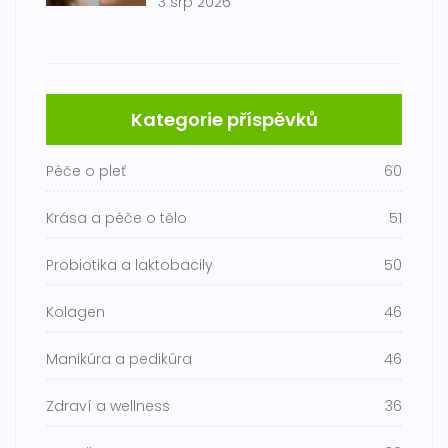
3 srp 2026
Kategorie příspěvků
Péče o pleť
60
Krása a péče o tělo
51
Probiotika a laktobacily
50
Kolagen
46
Manikúra a pedikúra
46
Zdraví a wellness
36