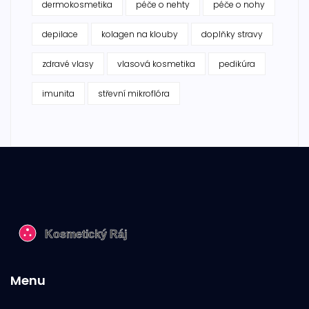
dermokosmetika
péče o nehty
péče o nohy
depilace
kolagen na klouby
doplňky stravy
zdravé vlasy
vlasová kosmetika
pedikúra
imunita
střevní mikroflóra
Menu