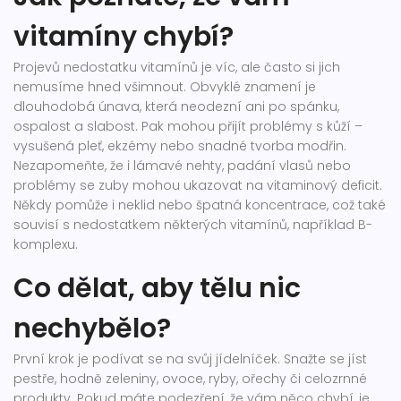
vitamíny chybí?
Projevů nedostatku vitamínů je víc, ale často si jich
nemusíme hned všimnout. Obvyklé znamení je
dlouhodobá únava, která neodezní ani po spánku,
ospalost a slabost. Pak mohou přijít problémy s kůží –
vysušená pleť, ekzémy nebo snadné tvorba modřin.
Nezapomeňte, že i lámavé nehty, padání vlasů nebo
problémy se zuby mohou ukazovat na vitaminový deficit.
Někdy pomůže i neklid nebo špatná koncentrace, což také
souvisí s nedostatkem některých vitamínů, například B-
komplexu.
Co dělat, aby tělu nic
nechybělo?
První krok je podívat se na svůj jídelníček. Snažte se jíst
pestře, hodně zeleniny, ovoce, ryby, ořechy či celozrnné
produkty. Pokud máte podezření, že vám něco chybí, je