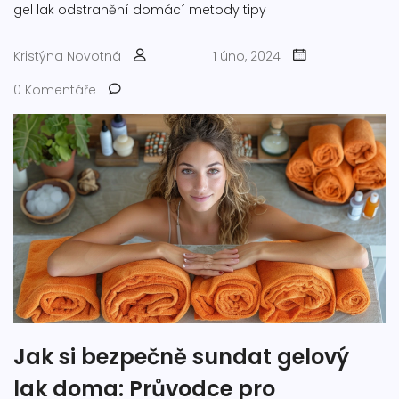
gel lak
odstranění
domácí metody
tipy
Kristýna Novotná
1 úno, 2024
0 Komentáře
Jak si bezpečně sundat gelový
lak doma: Průvodce pro