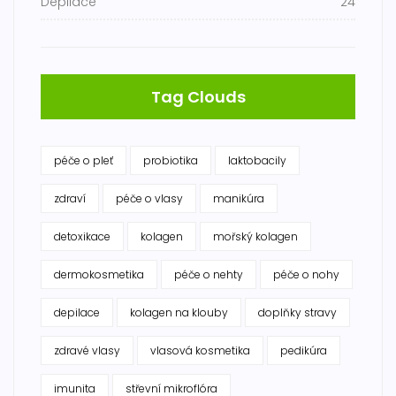
Depilace
24
Tag Clouds
péče o pleť
probiotika
laktobacily
zdraví
péče o vlasy
manikúra
detoxikace
kolagen
mořský kolagen
dermokosmetika
péče o nehty
péče o nohy
depilace
kolagen na klouby
doplňky stravy
zdravé vlasy
vlasová kosmetika
pedikúra
imunita
střevní mikroflóra