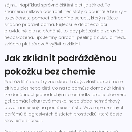
zájmu. Například správné čištění pleti je základ. To
znamená celkově odstranit nečistoty a odumřelé buňky –
to zvládnete pomocí přírodního scrubu, který můžete
snadno připravit doma. Nejlepší je dělat exfoliaci
pravidelně, ale ne přehánět to, aby pleť zůstala zdravá a
nepoškozená. Tip: Jemný přírodní peeling z cukru a medu
zvládne pleť zároveň vyživit a zklidnit.
Jak zklidnit podrážděnou
pokožku bez chemie
Podráždění pokožky zná skoro každý, zvlášť pokud máte
citlivou pleť nebo děti. Co na to pomůže doma? Zklidnění
lze dosáhnout jednoduchými prostředky jako je aloe vera
gel, domácí okurková maska, nebo třeba heřmánkový
odvar nanesený na postižené místo. Vyvarujte se silných
parfémů či agresivních čisticích prostředků, které často
stav ještě zhoršují.
Pokud jde o zdraví jako celek, existují doma dostupné