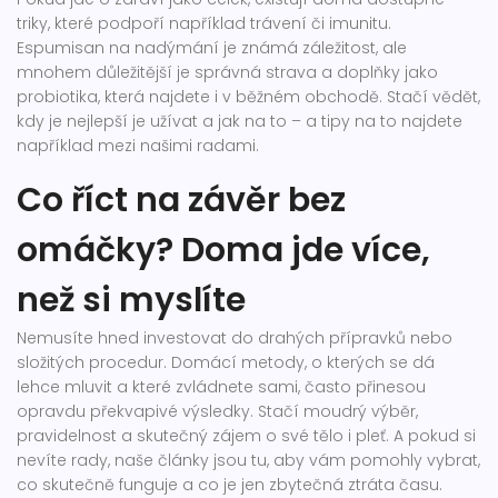
triky, které podpoří například trávení či imunitu.
Espumisan na nadýmání je známá záležitost, ale
mnohem důležitější je správná strava a doplňky jako
probiotika, která najdete i v běžném obchodě. Stačí vědět,
kdy je nejlepší je užívat a jak na to – a tipy na to najdete
například mezi našimi radami.
Co říct na závěr bez
omáčky? Doma jde více,
než si myslíte
Nemusíte hned investovat do drahých přípravků nebo
složitých procedur. Domácí metody, o kterých se dá
lehce mluvit a které zvládnete sami, často přinesou
opravdu překvapivé výsledky. Stačí moudrý výběr,
pravidelnost a skutečný zájem o své tělo i pleť. A pokud si
nevíte rady, naše články jsou tu, aby vám pomohly vybrat,
co skutečně funguje a co je jen zbytečná ztráta času.