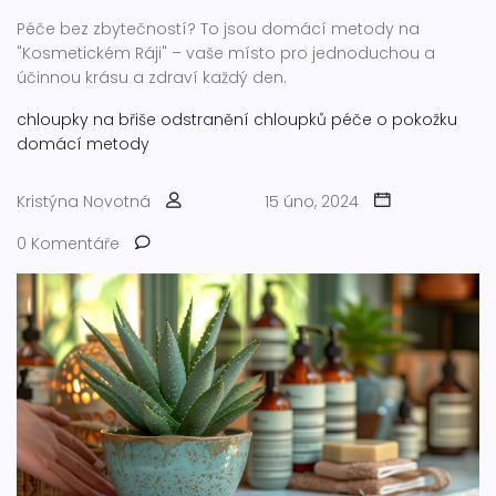
Péče bez zbytečností? To jsou domácí metody na
"Kosmetickém Ráji" – vaše místo pro jednoduchou a
účinnou krásu a zdraví každý den.
chloupky na břiše
odstranění chloupků
péče o pokožku
domácí metody
Kristýna Novotná
15 úno, 2024
0 Komentáře