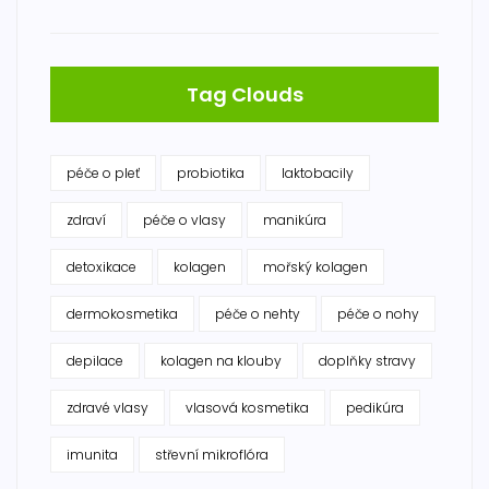
Tag Clouds
péče o pleť
probiotika
laktobacily
zdraví
péče o vlasy
manikúra
detoxikace
kolagen
mořský kolagen
dermokosmetika
péče o nehty
péče o nohy
depilace
kolagen na klouby
doplňky stravy
zdravé vlasy
vlasová kosmetika
pedikúra
imunita
střevní mikroflóra