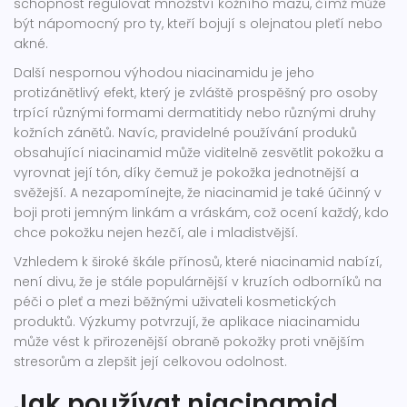
schopnost regulovat množství kožního mazu, čímž může
být nápomocný pro ty, kteří bojují s olejnatou pleťí nebo
akné.
Další nespornou výhodou niacinamidu je jeho
protizánětlivý efekt, který je zvláště prospěšný pro osoby
trpící různými formami dermatitidy nebo různými druhy
kožních zánětů. Navíc, pravidelné používání produků
obsahující niacinamid může viditelně zesvětlit pokožku a
vyrovnat její tón, díky čemuž je pokožka jednotnější a
svěžejší. A nezapomínejte, že niacinamid je také účinný v
boji proti jemným linkám a vráskám, což ocení každý, kdo
chce pokožku nejen hezčí, ale i mladistvější.
Vzhledem k široké škále přínosů, které niacinamid nabízí,
není divu, že je stále populárnější v kruzích odborníků na
péči o pleť a mezi běžnými uživateli kosmetických
produktů. Výzkumy potvrzují, že aplikace niacinamidu
může vést k přirozenější obraně pokožky proti vnějším
stresorům a zlepšit její celkovou odolnost.
Jak používat niacinamid