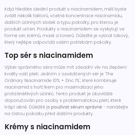
Když hledáte ideální produkt s niacinamidem, měli byste
zvážit několik faktorů, včetně koncentrace niacinamidu,
dalších účinných složek a typu pokožky, pro kterou je
produkt určen. Produkty s niacinamidem se vyskytují ve
formě sér, krémů, mask a tonerů. Důležité je vybrat takový,
který nejlépe odpovídá vašim potřebám pokožky.
Top sér s niacinamidem
Výběr správného séra může mít zásadní vliv na zlepšení
kvality vaší pleti. Jedním z osvědčených sér je 'The
Ordinary Niacinamide 10% + Zinc 1%', které kombinuje
niacinamid s hořčíkem pro maximalizaci jeho
protizánětlivých účinků. Tento produkt je obzvláště
doporučován pro osoby s problematickou pletí, které
trápí akné. Důležité je
používat sérum správně
- nanášejte
na čistou pokožku před dalšími produkty.
Krémy s niacinamidem