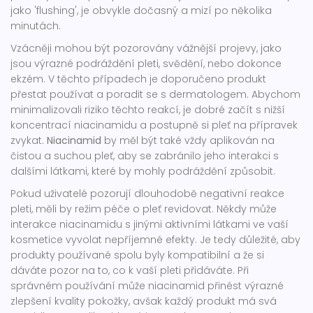
jako 'flushing', je obvykle dočasný a mizí po několika
minutách.
Vzácněji mohou být pozorovány vážnější projevy, jako
jsou výrazné podráždění pleti, svědění, nebo dokonce
ekzém. V těchto případech je doporučeno produkt
přestat používat a poradit se s dermatologem. Abychom
minimalizovali riziko těchto reakcí, je dobré začít s nižší
koncentrací niacinamidu a postupně si pleť na přípravek
zvykat.
Niacinamid
by měl být také vždy aplikován na
čistou a suchou pleť, aby se zabránilo jeho interakci s
dalšími látkami, které by mohly podráždění způsobit.
Pokud uživatelé pozorují dlouhodobě negativní reakce
pleti, měli by režim péče o pleť revidovat. Někdy může
interakce niacinamidu s jinými aktivními látkami ve vaší
kosmetice vyvolat nepříjemné efekty. Je tedy důležité, aby
produkty používané spolu byly kompatibilní a že si
dáváte pozor na to, co k vaší pleti přidáváte. Při
správném používání může niacinamid přinést výrazné
zlepšení kvality pokožky, avšak každý produkt má svá