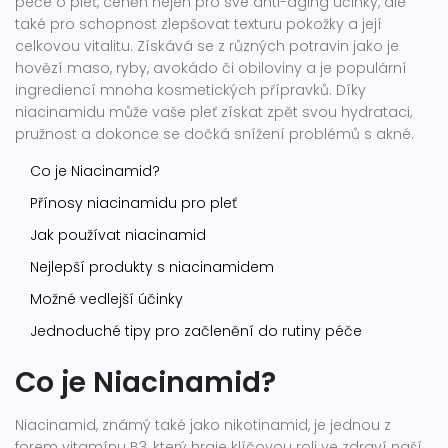
péče o pleť, ceněn nejen pro své anti-aging účinky, ale
také pro schopnost zlepšovat texturu pokožky a její
celkovou vitalitu. Získává se z různých potravin jako je
hovězí maso, ryby, avokádo či obiloviny a je populární
ingrediencí mnoha kosmetických přípravků. Díky
niacinamidu může vaše pleť získat zpět svou hydrataci,
pružnost a dokonce se dočká snížení problémů s akné.
Co je Niacinamid?
Přínosy niacinamidu pro pleť
Jak používat niacinamid
Nejlepší produkty s niacinamidem
Možné vedlejší účinky
Jednoduché tipy pro začlenění do rutiny péče
Co je Niacinamid?
Niacinamid, známý také jako nikotinamid, je jednou z
forem vitamínu B3, který hraje klíčovou roli ve zdraví naší