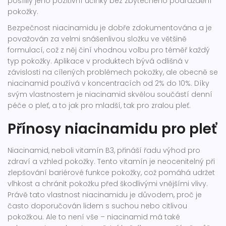
posílily jeho pozitivní účinky bez zbytečného podráždění
pokožky.
Bezpečnost niacinamidu je dobře zdokumentována a je
považován za velmi snášenlivou složku ve většině
formulací, což z něj činí vhodnou volbu pro téměř každý
typ pokožky. Aplikace v produktech bývá odlišná v
závislosti na cílených problémech pokožky, ale obecně se
niacinamid používá v koncentracích od 2% do 10%. Díky
svým vlastnostem je niacinamid skvělou součástí denní
péče o pleť, a to jak pro mladší, tak pro zralou pleť.
Přínosy niacinamidu pro pleť
Niacinamid, neboli vitamín B3, přináší řadu výhod pro
zdraví a vzhled pokožky. Tento vitamín je neocenitelný při
zlepšování bariérové funkce pokožky, což pomáhá udržet
vlhkost a chránit pokožku před škodlivými vnějšími vlivy.
Právě tato vlastnost niacinamidu je důvodem, proč je
často doporučován lidem s suchou nebo citlivou
pokožkou. Ale to není vše – niacinamid má také