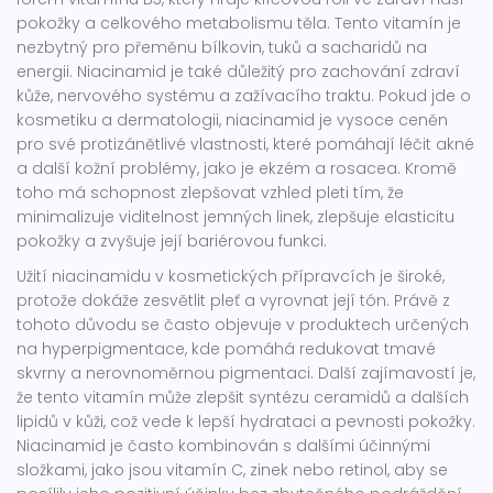
pokožky a celkového metabolismu těla. Tento vitamín je
nezbytný pro přeměnu bílkovin, tuků a sacharidů na
energii. Niacinamid je také důležitý pro zachování zdraví
kůže, nervového systému a zažívacího traktu. Pokud jde o
kosmetiku a dermatologii, niacinamid je vysoce ceněn
pro své protizánětlivé vlastnosti, které pomáhají léčit akné
a další kožní problémy, jako je ekzém a rosacea. Kromě
toho má schopnost zlepšovat vzhled pleti tím, že
minimalizuje viditelnost jemných linek, zlepšuje elasticitu
pokožky a zvyšuje její bariérovou funkci.
Užití niacinamidu v kosmetických přípravcích je široké,
protože dokáže zesvětlit pleť a vyrovnat její tón. Právě z
tohoto důvodu se často objevuje v produktech určených
na hyperpigmentace, kde pomáhá redukovat tmavé
skvrny a nerovnoměrnou pigmentaci. Další zajímavostí je,
že tento vitamín může zlepšit syntézu ceramidů a dalších
lipidů v kůži, což vede k lepší hydrataci a pevnosti pokožky.
Niacinamid je často kombinován s dalšími účinnými
složkami, jako jsou vitamín C, zinek nebo retinol, aby se