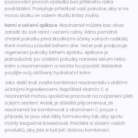
pozorování prvních výsledků bez přílišného rizika
podráždění. Poskytuje příležitost vaší pokožce, aby si na
novou složku ve vašem rituálu krásy zvykla.
Ranní a večerní aplikace
. Niacinamid můžete bez obav
zařadit do své ranní i večerní rutiny. Ráno pomáhá
chránit pokožku před škodlivými účinky volných radikálů,
které mohou působit během dne. Večer pak podporuje
regeneraci pokožky během spánku. Aplikace je
jednoduchá: po očištění pokožky naneste sérum nebo
krém s niacinamidem a nechte ho působit. Následně
použijte svůj oblíbený hydratační krém.
Jako další krok zvažte kombinaci niacinamidu s dalšími
účinnými ingrediencemi. Například vitamín C a
niacinamid mohou společně pracovat na rozjasnění pleti
a jejím zesílení. Avšak, je důležité připomenout, že
niacinamid lze kombinovat s vitamínem C pouze v
případě, že jsou obě látky formulovány tak, aby spolu
mohly bezpečně koexistovat. Přečtěte si složení vašich
produktů, aby jste si byli jistí dobrou kombinací.