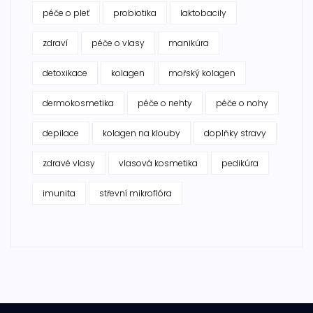
péče o pleť
probiotika
laktobacily
zdraví
péče o vlasy
manikúra
detoxikace
kolagen
mořský kolagen
dermokosmetika
péče o nehty
péče o nohy
depilace
kolagen na klouby
doplňky stravy
zdravé vlasy
vlasová kosmetika
pedikúra
imunita
střevní mikroflóra