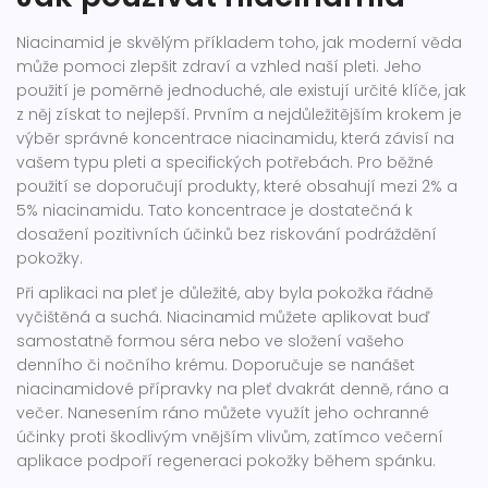
Niacinamid je skvělým příkladem toho, jak moderní věda
může pomoci zlepšit zdraví a vzhled naší pleti. Jeho
použití je poměrně jednoduché, ale existují určité klíče, jak
z něj získat to nejlepší. Prvním a nejdůležitějším krokem je
výběr správné koncentrace niacinamidu, která závisí na
vašem typu pleti a specifických potřebách. Pro běžné
použití se doporučují produkty, které obsahují mezi 2% a
5% niacinamidu. Tato koncentrace je dostatečná k
dosažení pozitivních účinků bez riskování podráždění
pokožky.
Při aplikaci na pleť je důležité, aby byla pokožka řádně
vyčištěná a suchá. Niacinamid můžete aplikovat buď
samostatně formou séra nebo ve složení vašeho
denního či nočního krému. Doporučuje se nanášet
niacinamidové přípravky na pleť dvakrát denně, ráno a
večer. Nanesením ráno můžete využít jeho ochranné
účinky proti škodlivým vnějším vlivům, zatímco večerní
aplikace podpoří regeneraci pokožky během spánku.