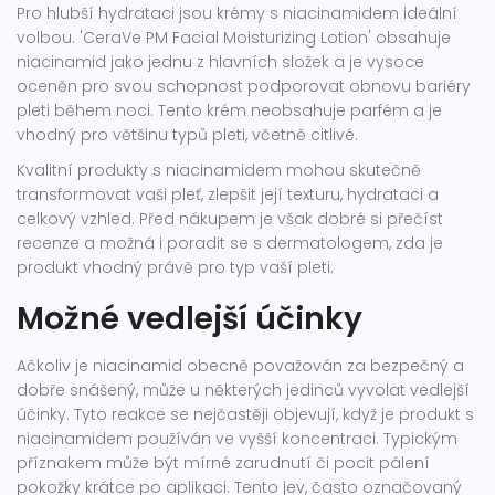
Pro hlubší hydrataci jsou krémy s niacinamidem ideální
volbou. 'CeraVe PM Facial Moisturizing Lotion' obsahuje
niacinamid jako jednu z hlavních složek a je vysoce
oceněn pro svou schopnost podporovat obnovu bariéry
pleti během noci. Tento krém neobsahuje parfém a je
vhodný pro většinu typů pleti, včetně citlivé.
Kvalitní produkty s niacinamidem mohou skutečně
transformovat vaši pleť, zlepšit její texturu, hydrataci a
celkový vzhled. Před nákupem je však dobré si přečíst
recenze a možná i poradit se s dermatologem, zda je
produkt vhodný právě pro typ vaší pleti.
Možné vedlejší účinky
Ačkoliv je niacinamid obecně považován za bezpečný a
dobře snášený, může u některých jedinců vyvolat vedlejší
účinky. Tyto reakce se nejčastěji objevují, když je produkt s
niacinamidem používán ve vyšší koncentraci. Typickým
příznakem může být mírné zarudnutí či pocit pálení
pokožky krátce po aplikaci. Tento jev, často označovaný