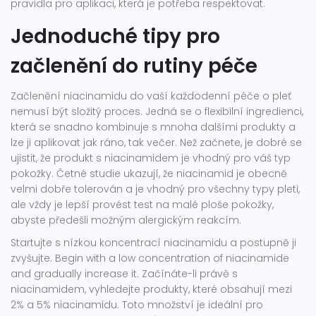
pravidla pro aplikaci, která je potřeba respektovat.
Jednoduché tipy pro
začlenění do rutiny péče
Začlenění niacinamidu do vaší každodenní péče o pleť
nemusí být složitý proces. Jedná se o flexibilní ingredienci,
která se snadno kombinuje s mnoha dalšími produkty a
lze ji aplikovat jak ráno, tak večer. Než začnete, je dobré se
ujistit, že produkt s niacinamidem je vhodný pro váš typ
pokožky. Četné studie ukazují, že niacinamid je obecně
velmi dobře tolerován a je vhodný pro všechny typy pleti,
ale vždy je lepší provést test na malé ploše pokožky,
abyste předešli možným alergickým reakcím.
Startujte s nízkou koncentrací niacinamidu a postupně ji
zvyšujte. Begin with a low concentration of niacinamide
and gradually increase it. Začínáte-li právě s
niacinamidem, vyhledejte produkty, které obsahují mezi
2% a 5% niacinamidu. Toto množství je ideální pro