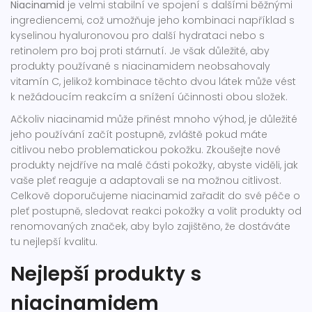
Niacinamid
je velmi stabilní ve spojení s dalšími běžnými
ingrediencemi, což umožňuje jeho kombinaci například s
kyselinou hyaluronovou pro další hydrataci nebo s
retinolem pro boj proti stárnutí. Je však důležité, aby
produkty používané s niacinamidem neobsahovaly
vitamín C, jelikož kombinace těchto dvou látek může vést
k nežádoucím reakcím a snížení účinnosti obou složek.
Ačkoliv niacinamid může přinést mnoho výhod, je důležité
jeho používání začít postupně, zvláště pokud máte
citlivou nebo problematickou pokožku. Zkoušejte nové
produkty nejdříve na malé části pokožky, abyste viděli, jak
vaše pleť reaguje a adaptovali se na možnou citlivost.
Celkově doporučujeme niacinamid zařadit do své péče o
pleť postupně, sledovat reakci pokožky a volit produkty od
renomovaných značek, aby bylo zajištěno, že dostáváte
tu nejlepší kvalitu.
Nejlepší produkty s
niacinamidem