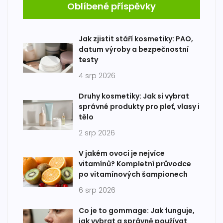
Oblíbené příspěvky
Jak zjistit stáří kosmetiky: PAO,
datum výroby a bezpečnostní
testy
4 srp 2026
Druhy kosmetiky: Jak si vybrat
správné produkty pro pleť, vlasy i
tělo
2 srp 2026
V jakém ovoci je nejvíce
vitamínů? Kompletní průvodce
po vitamínových šampionech
6 srp 2026
Co je to gommage: Jak funguje,
jak vybrat a správně používat