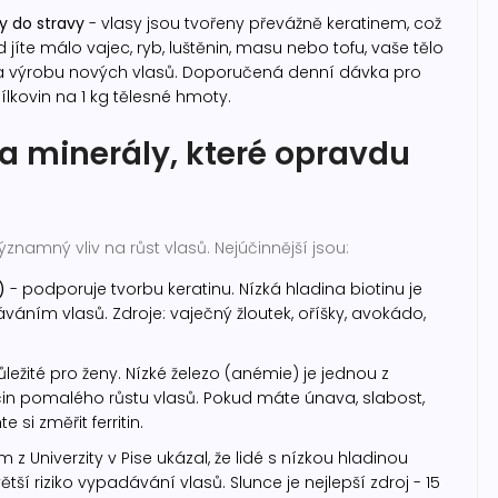
ny do stravy
- vlasy jsou tvořeny převážně keratinem, což
d jíte málo vajec, ryb, luštěnin, masu nebo tofu, vaše tělo
a výrobu nových vlasů. Doporučená denní dávka pro
ílkovin na 1 kg tělesné hmoty.
a minerály, které opravdu
ýznamný vliv na růst vlasů. Nejúčinnější jsou:
)
- podporuje tvorbu keratinu. Nízká hladina biotinu je
áním vlasů. Zdroje: vaječný žloutek, oříšky, avokádo,
ůležité pro ženy. Nízké železo (anémie) je jednou z
čin pomalého růstu vlasů. Pokud máte únava, slabost,
 si změřit ferritin.
 z Univerzity v Pise ukázal, že lidé s nízkou hladinou
tší riziko vypadávání vlasů. Slunce je nejlepší zdroj - 15