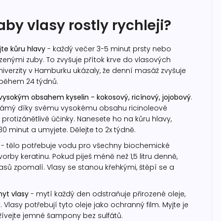
aby vlasy rostly rychleji?
jte kůru hlavy
- každý večer 3-5 minut prsty nebo
enými zuby. To zvyšuje přítok krve do vlasových
 Univerzity v Hamburku ukázaly, že denní masáž zvyšuje
 během 24 týdnů.
s vysokým obsahem kyselin - kokosový, ricínový, jojobový
.
 známý díky svému vysokému obsahu ricinoleové
 protizánětlivé účinky. Nanesete ho na kůru hlavy,
0 minut a umyjete. Dělejte to 2x týdně.
- tělo potřebuje vodu pro všechny biochemické
orby keratinu. Pokud piješ méně než 1,5 litru denně,
asů zpomalí. Vlasy se stanou křehkými, štěpí se a
yt vlasy
- mytí každý den odstraňuje přirozené oleje,
. Vlasy potřebují tyto oleje jako ochranný film. Myjte je
žívejte jemné šampony bez sulfátů.