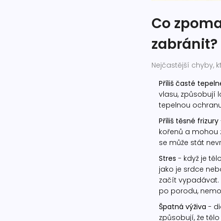
Co zpomal
zabránit?
Nejčastější chyby, kt
Příliš časté tepel
vlasu, způsobují 
tepelnou ochranu
Příliš těsné frizury
kořenů a mohou zp
se může stát nev
Stres
- když je těl
jako je srdce neb
začít vypadávat. 
po porodu, nemoc
Špatná výživa
- di
způsobují, že tělo