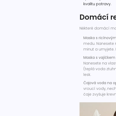
kvalitu potravy.
Domácí re
Některé domácí ma
Maska s ricínov
medu. Nanesete n
minut a umyjete. D
Maska s vajíčkem
Nanesete na vlas
(teplá voda ztuhn
lesk.
Čajová voda na o
vroucí vody, nech
čaje zvyšuje krev