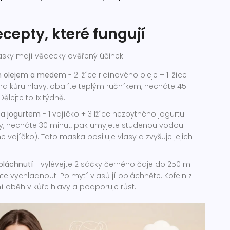
cepty, které fungují
sky mají vědecky ověřený účinek:
ým olejem a medem
- 2 lžíce ricínového oleje + 1 lžíce
a kůru hlavy, obalíte teplým ručníkem, necháte 45
ělejte to 1x týdně.
 a jogurtem
- 1 vajíčko + 3 lžíce nezbytného jogurtu.
y, necháte 30 minut, pak umyjete studenou vodou
e vajíčko). Tato maska posiluje vlasy a zvyšuje jejich
pláchnutí
- vylévejte 2 sáčky černého čaje do 250 ml
te vychladnout. Po mytí vlasů jí opláchněte. Kofein z
ní oběh v kůře hlavy a podporuje růst.