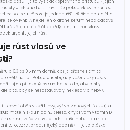
otázka času - je to výsledek správného přístupu k jejich
nímu stylu. Mnoho lidí si myslí, že pokud vlasy nerostou
genetice. Ale skutečnost je jednodušší: většina pomalého
teré lze ovlivnit. A nejde jen o drahé sérum nebo časově
které věci, které děláte každý den, mohou vlasy
ak urychlit jejich růst.
uje růst vlasů ve
ti?
ěru o 0,3 až 0,5 mm denně, což je přesně 1 cm za
pro většinu lidí. Pokud chcete, aby vaše vlasy rostly
ořit jejich přirozený cyklus. Nejde o to, aby rostly
, ale o to, aby se nezastavovaly, neklesaly a nebyly
tři: krevní oběh v kůži hlavy, výživa vlasových folikulů a
Pokud máte nízkou hladinu železa, chybí vám vitamín D
ckém stresu, vaše vlasy se jednoduše nebudou moci
ení to otázka „přidat nějaký doplněk“ - je to otázka