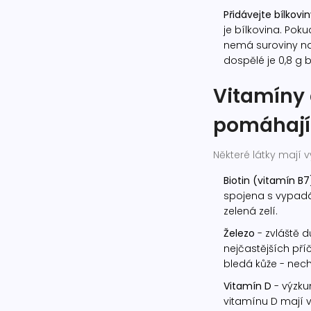
Přidávejte bílkovi
je bílkovina. Poku
nemá suroviny n
dospělé je 0,8 g b
Vitamíny 
pomáhají
Některé látky mají v
Biotin (vitamín B7
spojena s vypadáv
zelená zelí.
Železo
- zvláště d
nejčastějších pří
bledá kůže - nechte
Vitamín D
- výzkum
vitamínu D mají vě