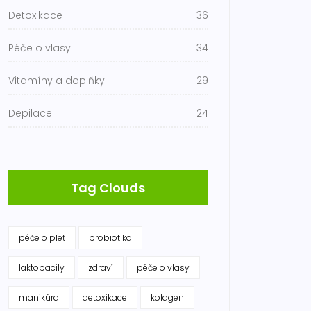
Detoxikace
36
Péče o vlasy
34
Vitamíny a doplňky
29
Depilace
24
Tag Clouds
péče o pleť
probiotika
laktobacily
zdraví
péče o vlasy
manikúra
detoxikace
kolagen