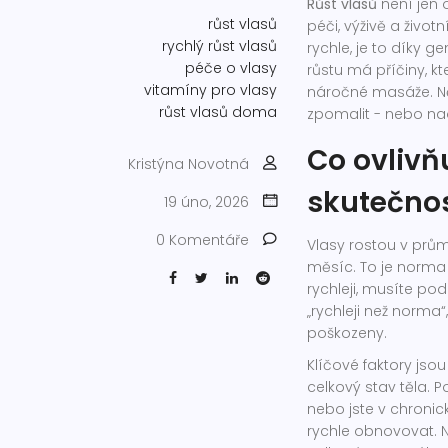
Růst vlasů
není jen 
růst vlasů
péči, výživě a život
rychlý růst vlasů
rychle, je to díky 
péče o vlasy
růstu má příčiny, k
vitamíny pro vlasy
náročné masáže. Ně
růst vlasů doma
zpomalit - nebo naop
Co ovlivň
Kristýna Novotná
skutečnos
19 úno, 2026
0 Komentáře
Vlasy rostou v prům
měsíc. To je norma 
rychleji, musíte podp
„rychleji než norma“
poškozeny.
Klíčové faktory jsou 
celkový stav těla. 
nebo jste v chroni
rychle obnovovat. N