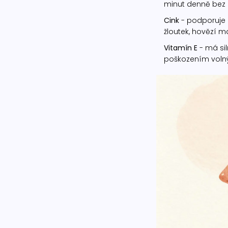
minut denně bez k
Cink
- podporuje d
žloutek, hovězí m
Vitamín E
- má sil
poškozením volnými