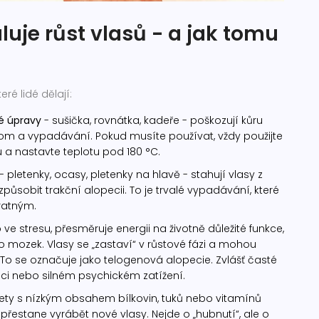
uje růst vlasů - a jak tomu
eré lidé dělají:
né úpravy
- sušička, rovnátka, kadeře - poškozují kůru
lom a vypadávání. Pokud musíte používat, vždy použijte
 a nastavte teplotu pod 180 °C.
- pletenky, ocasy, pletenky na hlavě - stahují vlasy z
ůsobit trakční alopecii. To je trvalé vypadávání, které
ratným.
o ve stresu, přesměruje energii na životně důležité funkce,
o mozek. Vlasy se „zastaví“ v růstové fázi a mohou
To se označuje jako telogenová alopecie. Zvlášť časté
i nebo silném psychickém zatížení.
ety s nízkým obsahem bílkovin, tuků nebo vitamínů
 přestane vyrábět nové vlasy. Nejde o „hubnutí“, ale o