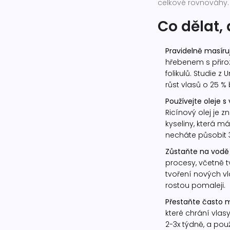
celkové rovnováhy.
Co dělat, 
Pravidelně masíru
hřebenem s přiroz
folikulů. Studie z
růst vlasů o 25 %
Používejte oleje 
Ricínový olej je
kyseliny, která má
necháte působit 3
Zůstaňte na vodě
procesy, včetně tv
tvoření nových vl
rostou pomaleji.
Přestaňte často m
které chrání vlasy
2-3x týdně, a pou