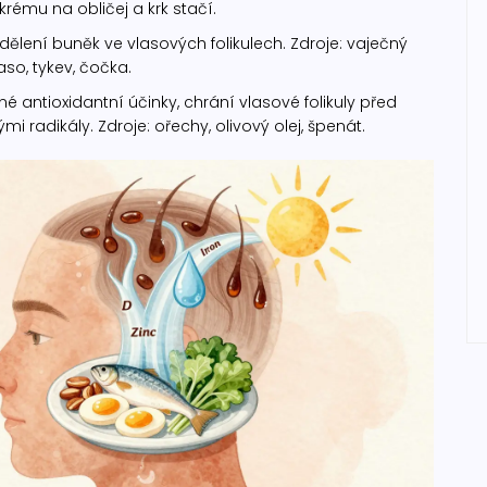
rému na obličej a krk stačí.
ělení buněk ve vlasových folikulech. Zdroje: vaječný
aso, tykev, čočka.
né antioxidantní účinky, chrání vlasové folikuly před
 radikály. Zdroje: ořechy, olivový olej, špenát.