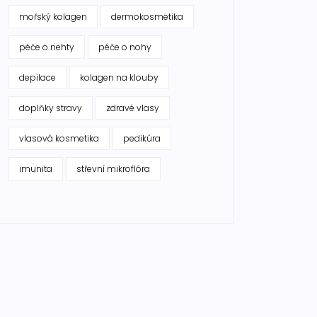
mořský kolagen
dermokosmetika
péče o nehty
péče o nohy
depilace
kolagen na klouby
doplňky stravy
zdravé vlasy
vlasová kosmetika
pedikúra
imunita
střevní mikroflóra