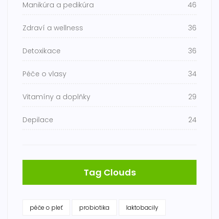
Manikúra a pedikúra
46
Zdraví a wellness
36
Detoxikace
36
Péče o vlasy
34
Vitamíny a doplňky
29
Depilace
24
Tag Clouds
péče o pleť
probiotika
laktobacily