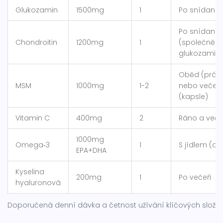
Glukozamin
1500mg
1
Po snídani
Po snídani
Chondroitin
1200mg
1
(společně s
glukozamin
Oběd (práše
MSM
1000mg
1-2
nebo večer
(kapsle)
Vitamin C
400mg
2
Ráno a veče
1000mg
Omega‑3
1
S jídlem (o
EPA+DHA
Kyselina
200mg
1
Po večeři
hyaluronová
Doporučená denní dávka a četnost užívání klíčových slože