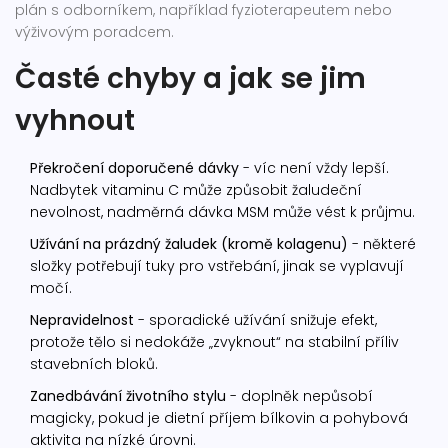
plán s odborníkem, například fyzioterapeutem nebo
výživovým poradcem.
Časté chyby a jak se jim
vyhnout
Překročení doporučené dávky
- víc není vždy lepší.
Nadbytek vitaminu C může způsobit žaludeční
nevolnost, nadměrná dávka MSM může vést k průjmu.
Užívání na prázdný žaludek (kromě kolagenu)
- některé
složky potřebují tuky pro vstřebání, jinak se vyplavují
močí.
Nepravidelnost
- sporadické užívání snižuje efekt,
protože tělo si nedokáže „zvyknout“ na stabilní příliv
stavebních bloků.
Zanedbávání životního stylu
- doplněk nepůsobí
magicky, pokud je dietní příjem bílkovin a pohybová
aktivita na nízké úrovni.