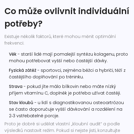
Co může ovlivnit individuální
potřeby?
Existuje několik faktorů, které mohou měnit optimální
frekvenci:
Věk
- starší lidé mají pomalejší syntézu kolagenu, proto
mohou potřebovat vyšší nebo častější dávky.
Fyzická zátěž
- sportovci, zejména běžci a hybriči, těží z
častějšího doplňování po tréninku.
Strava
- pokud jíte málo bílkovin nebo máte nízký
příjem vitamínu C, doplněk je potřeba užívat častěji.
Stav kloubů
- u lidí s diagnostikovanou osteoartrózou
se často doporučuje vyšší dávkování a rozdělení na
2‑3 vstřebatelné porcje.
Proto je dobré si udělat vlastní „kloubní audit“ a podle
výsledků nastavit režim. Pokud si nejste jisti, konzultujte