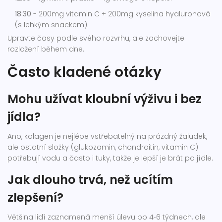
18:30
- 200mg vitamin C + 200mg kyselina hyaluronová
(s lehkým snackem).
Upravte časy podle svého rozvrhu, ale zachovejte
rozložení během dne.
Často kladené otázky
Mohu užívat kloubní výživu i bez
jídla?
Ano, kolagen je nejlépe vstřebatelný na prázdný žaludek,
ale ostatní složky (glukozamin, chondroitin, vitamin C)
potřebují vodu a často i tuky, takže je lepší je brát po jídle.
Jak dlouho trvá, než ucítím
zlepšení?
Většina lidí zaznamená menší úlevu po 4‑6 týdnech, ale