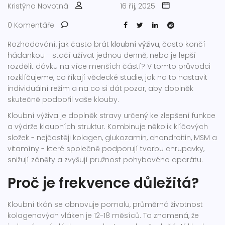
Kristýna Novotná
16 říj, 2025
0 Komentáře
Rozhodování, jak často brát
kloubní výživu
, často končí
hádankou - stačí užívat jednou denně, nebo je lepší
rozdělit dávku na více menších částí? V tomto průvodci
rozklíčujeme, co říkají vědecké studie, jak na to nastavit
individuální režim a na co si dát pozor, aby doplněk
skutečně podpořil vaše klouby.
Kloubní výživa
je doplněk stravy určený ke zlepšení funkce
a výdrže kloubních struktur. Kombinuje několik klíčových
složek - nejčastěji kolagen, glukozamin, chondroitin, MSM a
vitamíny - které společně podporují tvorbu chrupavky,
snižují záněty a zvyšují pružnost pohybového aparátu.
Proč je frekvence důležitá?
Kloubní tkáň se obnovuje pomalu, průměrná životnost
kolagenových vláken je 12-18 měsíců. To znamená, že