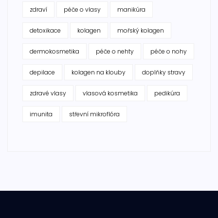
zdraví
péče o vlasy
manikúra
detoxikace
kolagen
mořský kolagen
dermokosmetika
péče o nehty
péče o nohy
depilace
kolagen na klouby
doplňky stravy
zdravé vlasy
vlasová kosmetika
pedikúra
imunita
střevní mikroflóra