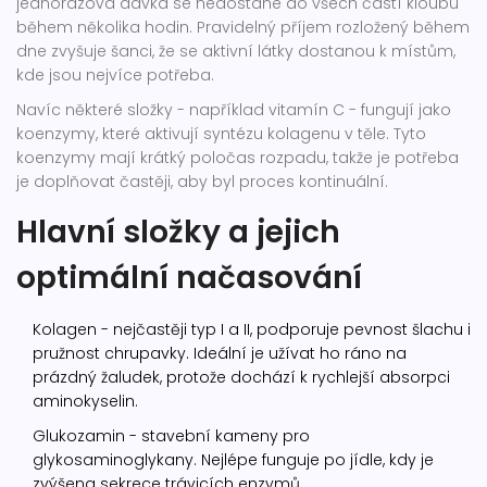
jednorázová dávka se nedostane do všech částí kloubu
během několika hodin. Pravidelný příjem rozložený během
dne zvyšuje šanci, že se aktivní látky dostanou k místům,
kde jsou nejvíce potřeba.
Navíc některé složky - například vitamín C - fungují jako
koenzymy, které aktivují syntézu kolagenu v těle. Tyto
koenzymy mají krátký poločas rozpadu, takže je potřeba
je doplňovat častěji, aby byl proces kontinuální.
Hlavní složky a jejich
optimální načasování
Kolagen
- nejčastěji typ I a II, podporuje pevnost šlachu i
pružnost chrupavky. Ideální je užívat ho ráno na
prázdný žaludek, protože dochází k rychlejší absorpci
aminokyselin.
Glukozamin
- stavební kameny pro
glykosaminoglykany. Nejlépe funguje po jídle, kdy je
zvýšena sekrece trávicích enzymů.