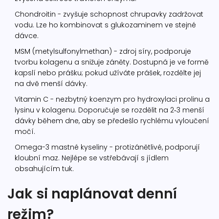
Chondroitin
- zvyšuje schopnost chrupavky zadržovat
vodu. Lze ho kombinovat s glukozaminem ve stejné
dávce.
MSM
(metylsulfonylmethan) - zdroj síry, podporuje
tvorbu kolagenu a snižuje záněty. Dostupná je ve formě
kapslí nebo prášku; pokud užíváte prášek, rozdělte jej
na dvě menší dávky.
Vitamin C
- nezbytný koenzym pro hydroxylaci prolinu a
lysinu v kolagenu. Doporučuje se rozdělit na 2‑3 menší
dávky během dne, aby se předešlo rychlému vyloučení
močí.
Omega-3 mastné kyseliny
- protizánětlivé, podporují
kloubní maz. Nejlépe se vstřebávají s jídlem
obsahujícím tuk.
Jak si naplánovat denní
režim?