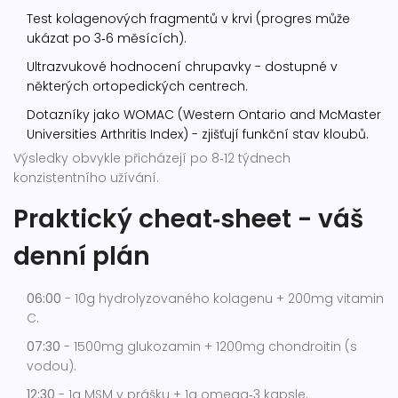
Test kolagenových fragmentů v krvi (progres může
ukázat po 3‑6 měsících).
Ultrazvukové hodnocení chrupavky - dostupné v
některých ortopedických centrech.
Dotazníky jako WOMAC (Western Ontario and McMaster
Universities Arthritis Index) - zjišťují funkční stav kloubů.
Výsledky obvykle přicházejí po 8‑12 týdnech
konzistentního užívání.
Praktický cheat‑sheet - váš
denní plán
06:00
- 10g hydrolyzovaného kolagenu + 200mg vitamin
C.
07:30
- 1500mg glukozamin + 1200mg chondroitin (s
vodou).
12:30
- 1g MSM v prášku + 1g omega‑3 kapsle.