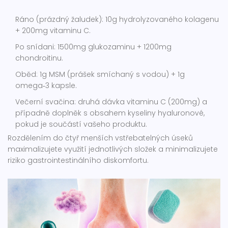
Ráno (prázdný žaludek): 10g hydrolyzovaného kolagenu
+ 200mg vitaminu C.
Po snídani: 1500mg glukozaminu + 1200mg
chondroitinu.
Oběd: 1g MSM (prášek smíchaný s vodou) + 1g
omega‑3 kapsle.
Večerní svačina: druhá dávka vitaminu C (200mg) a
případně doplněk s obsahem kyseliny hyaluronové,
pokud je součástí vašeho produktu.
Rozdělením do čtyř menších vstřebatelných úseků
maximalizujete využití jednotlivých složek a minimalizujete
riziko gastrointestinálního diskomfortu.