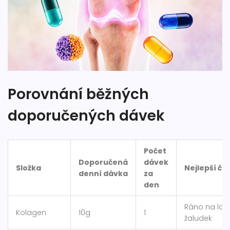
Porovnání běžných
doporučených dávek
Počet
Doporučená
dávek
Složka
Nejlepší ča
denní dávka
za
den
Ráno na lač
Kolagen
10g
1
žaludek