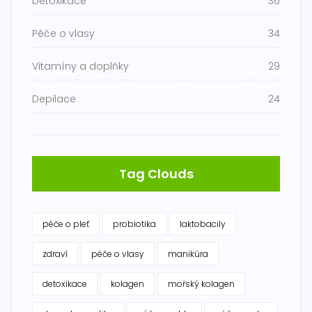
Detoxikace
36
Péče o vlasy
34
Vitamíny a doplňky
29
Depilace
24
Tag Clouds
péče o pleť
probiotika
laktobacily
zdraví
péče o vlasy
manikúra
detoxikace
kolagen
mořský kolagen