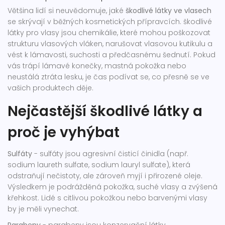
Většina lidí si neuvědomuje, jaké
škodlivé látky ve vlasech
se skrývají v běžných kosmetických přípravcích.
škodlivé
látky pro vlasy
jsou
chemikálie, které mohou poškozovat
strukturu vlasových vláken, narušovat vlasovou kutikulu a
vést k lámavosti, suchosti a předčasnému šednutí
. Pokud
vás trápí lámavé konečky, mastná pokožka nebo
neustálá ztráta lesku, je čas podívat se, co přesně se ve
vašich produktech děje.
Nejčastější škodlivé látky a
proč je vyhýbat
Sulfáty
-
sulfáty
jsou
agresivní čisticí činidla (např.
sodium laureth sulfate, sodium lauryl sulfate)
, která
odstraňují nečistoty, ale zároveň myjí i přirozené oleje.
Výsledkem je podrážděná pokožka, suché vlasy a zvýšená
křehkost. Lidé s citlivou pokožkou nebo barvenými vlasy
by je měli vynechat.