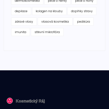
dermokosmetika
péče o nehty
péče o nohy
depilace
kolagen na klouby
doplňky stravy
zdravé vlasy
vlasová kosmetika
pedikúra
imunita
střevní mikroflóra