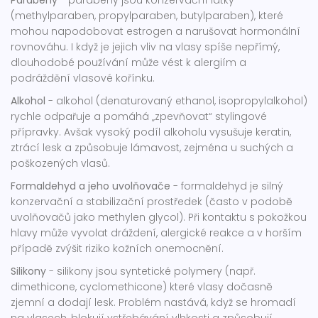
Parabeny
-
parabeny
jsou
konzervační látky
(methylparaben, propylparaben, butylparaben)
, které
mohou napodobovat estrogen a narušovat hormonální
rovnováhu. I když je jejich vliv na vlasy spíše nepřímý,
dlouhodobé používání může vést k alergiím a
podráždění vlasové kořínku.
Alkohol
-
alkohol
(denaturovaný ethanol, isopropylalkohol)
rychle odpařuje a pomáhá „zpevňovat“ stylingové
přípravky. Avšak vysoký podíl alkoholu vysušuje keratin,
ztrácí lesk a způsobuje lámavost, zejména u suchých a
poškozených vlasů.
Formaldehyd a jeho uvolňovače
-
formaldehyd
je
silný
konzervační a stabilizační prostředek (často v podobě
uvolňovačů jako methylen glycol)
. Při kontaktu s pokožkou
hlavy může vyvolat dráždení, alergické reakce a v horším
případě zvýšit riziko kožních onemocnění.
Silikony
-
silikony
jsou
syntetické polymery (např.
dimethicone, cyclomethicone)
které vlasy dočasně
zjemní a dodají lesk. Problém nastává, když se hromadí