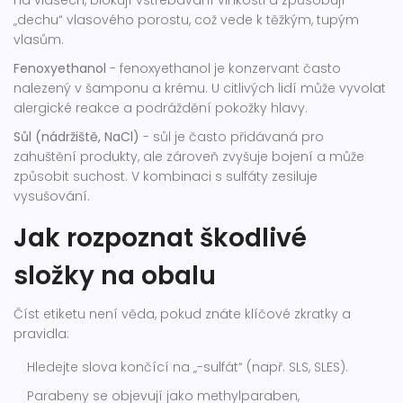
na vlasech, blokují vstřebávání vlhkosti a způsobují
„dechu“ vlasového porostu, což vede k těžkým, tupým
vlasům.
Fenoxyethanol
-
fenoxyethanol
je
konzervant často
nalezený v šamponu a krému
. U citlivých lidí může vyvolat
alergické reakce a podráždění pokožky hlavy.
Sůl (nádržiště, NaCl)
-
sůl
je
často přidávaná pro
zahuštění produkty, ale zároveň zvyšuje bojení a může
způsobit suchost
. V kombinaci s sulfáty zesiluje
vysušování.
Jak rozpoznat škodlivé
složky na obalu
Číst etiketu není věda, pokud znáte klíčové zkratky a
pravidla:
Hledejte slova končící na „-sulfát“ (např. SLS, SLES).
Parabeny se objevují jako methylparaben,