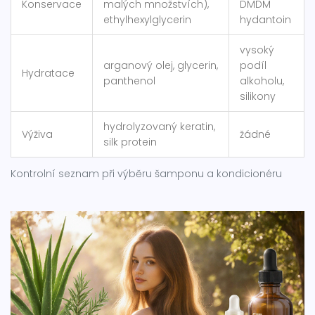
Konservace
malých množstvích),
DMDM
ethylhexylglycerin
hydantoin
vysoký
arganový olej, glycerin,
podíl
Hydratace
panthenol
alkoholu,
silikony
hydrolyzovaný keratin,
Výživa
žádné
silk protein
Kontrolní seznam při výběru šamponu a kondicionéru