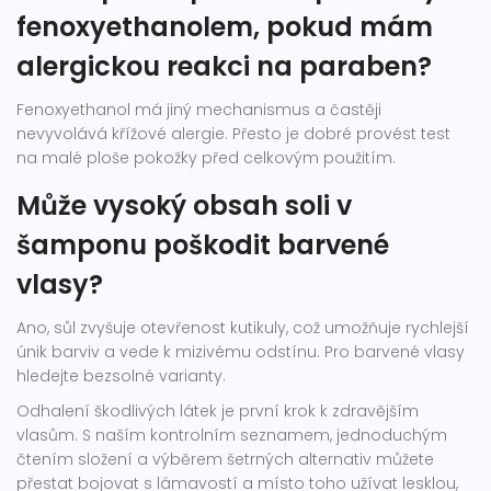
fenoxyethanolem, pokud mám
alergickou reakci na paraben?
Fenoxyethanol má jiný mechanismus a častěji
nevyvolává křížové alergie. Přesto je dobré provést test
na malé ploše pokožky před celkovým použitím.
Může vysoký obsah soli v
šamponu poškodit barvené
vlasy?
Ano, sůl zvyšuje otevřenost kutikuly, což umožňuje rychlejší
únik barviv a vede k mizivému odstínu. Pro barvené vlasy
hledejte bezsolné varianty.
Odhalení škodlivých látek je první krok k zdravějším
vlasům. S naším kontrolním seznamem, jednoduchým
čtením složení a výběrem šetrných alternativ můžete
přestat bojovat s lámavostí a místo toho užívat lesklou,