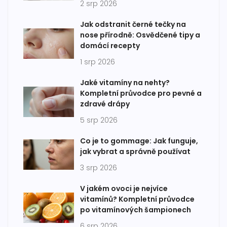
2 srp 2026
Jak odstranit černé tečky na
nose přírodně: Osvědčené tipy a
domácí recepty
1 srp 2026
Jaké vitamíny na nehty?
Kompletní průvodce pro pevné a
zdravé drápy
5 srp 2026
Co je to gommage: Jak funguje,
jak vybrat a správně používat
3 srp 2026
V jakém ovoci je nejvíce
vitamínů? Kompletní průvodce
po vitamínových šampionech
6 srp 2026