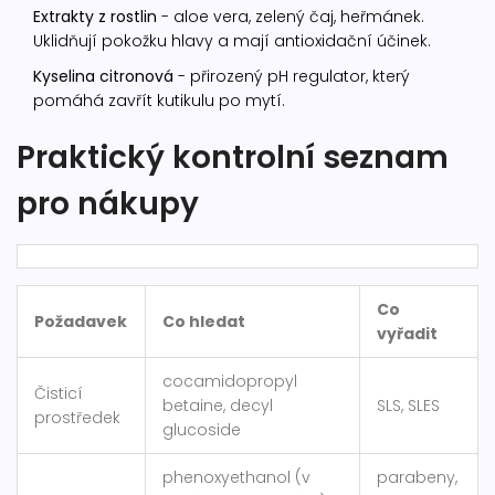
Extrakty z rostlin
- aloe vera, zelený čaj, heřmánek.
Uklidňují pokožku hlavy a mají antioxidační účinek.
Kyselina citronová
- přirozený pH regulator, který
pomáhá zavřít kutikulu po mytí.
Praktický kontrolní seznam
pro nákupy
Co
Požadavek
Co hledat
vyřadit
cocamidopropyl
Čisticí
betaine, decyl
SLS, SLES
prostředek
glucoside
phenoxyethanol (v
parabeny,