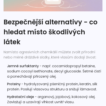
Bezpečnější alternativy - co
hledat místo škodlivých
látek
Namísto agresivních chemikálií můžete zvolit přírodní
nebo méně dráždivé složky, které vlasům dodají živost:
Jemné surfaktanty
- např. cocamidopropyl betaine,
sodium cocoyl isethionate, decyl glucoside. Šetrně čistí
a ponechávají přirozený olej.
Proteiny
- hydrolyzovaný pšeničný protein, keratin, silk
protein. Posilují vlasovou strukturu a snižují lámavost.
Hydratační oleje
- arganový, jojobový, kokosový olej.
Zavlažují a uzavírají vlhkost uvnitř vlasu.