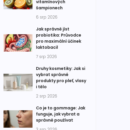
vitamínových
šampionech
6 srp 2026
Jak správně jíst
probiotika: Průvodce
pro maximální účinek
laktobacil
7 srp 2026
Druhy kosmetiky: Jak si
vybrat správné
produkty pro pleť, vlasy
i tělo
2 srp 2026
Co je to gommage: Jak
funguje, jak vybrat a
správně používat
3 srp 2026