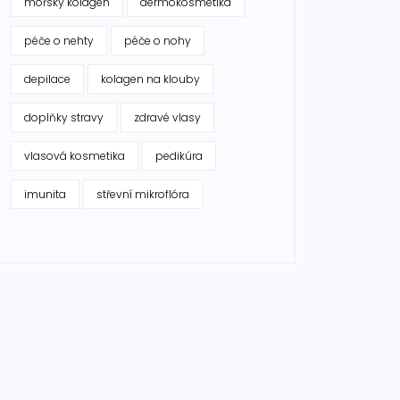
mořský kolagen
dermokosmetika
péče o nehty
péče o nohy
depilace
kolagen na klouby
doplňky stravy
zdravé vlasy
vlasová kosmetika
pedikúra
imunita
střevní mikroflóra