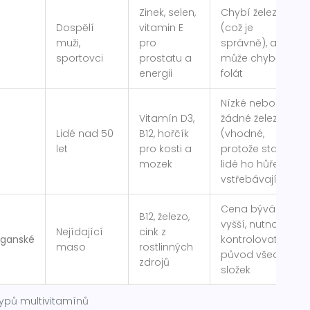
Zinek, selen,
Chybí železo
Dospělí
vitamin E
(což je
muži,
pro
správně), ale
sportovci
prostatu a
může chybět
energii
folát
Nízké nebo
Vitamín D3,
žádné železo
Lidé nad 50
B12, hořčík
(vhodné,
let
pro kosti a
protože starší
mozek
lidé ho hůře
vstřebávají)
Cena bývá
B12, železo,
vyšší, nutnost
Nejídající
cink z
eganské
kontrolovat
maso
rostlinných
původ všech
zdrojů
složek
typů multivitamínů