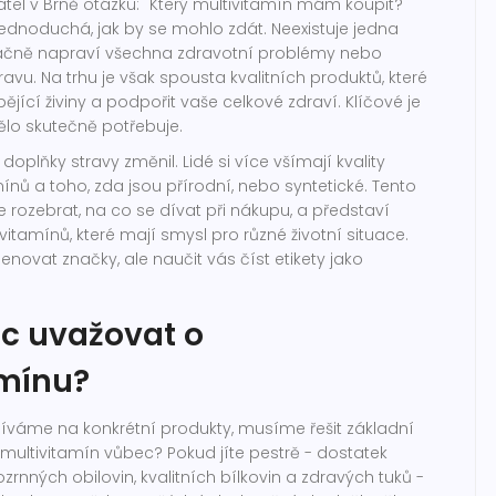
tel v Brně otázku: "Který multivitamín mám koupit?"
ednoduchá, jak by se mohlo zdát. Neexistuje jedna
zračně napraví všechna zdravotní problémy nebo
avu. Na trhu je však spousta kvalitních produktů, které
jící živiny a podpořit vaše celkové zdraví. Klíčové je
ělo skutečně potřebuje.
 doplňky stravy změnil. Lidé si více všímají kvality
mínů a toho, zda jsou přírodní, nebo syntetické. Tento
rozebrat, na co se dívat při nákupu, a představí
vitamínů, které mají smysl pro různé životní situace.
enovat značky, ale naučit vás číst etikety jako
c uvažovat o
amínu?
díváme na konkrétní produkty, musíme řešit základní
 multivitamín vůbec? Pokud jíte pestrě - dostatek
ozrnných obilovin, kvalitních bílkovin a zdravých tuků -