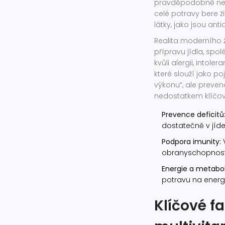
pravděpodobně neb
celé potravy bere ž
látky, jako jsou ant
Realita moderního 
přípravu jídla, sp
kvůli alergii, intol
které slouží jako po
výkonu“, ale prev
nedostatkem klíčov
Prevence deficitů
dostatečně v jíde
Podpora imunity:
V
obranyschopnost
Energie a metabo
potravu na energ
Klíčové f