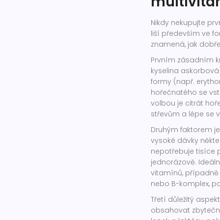
multivit
Nikdy nekupujte prvn
liší především ve fo
znamená, jak dobře 
Prvním zásadním kr
kyselina askorbová)
formy (např. erytho
hořečnatého se vst
volbou je citrát hoř
střevům a lépe se 
Druhým faktorem j
vysoké dávky někter
nepotřebuje tisíce
jednorázově. Ideální
vitamínů, případně 
nebo B-komplex, pok
Třetí důležitý aspekt
obsahovat zbytečné 