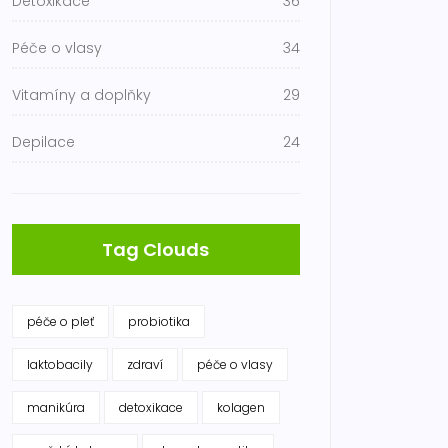
Detoxikace
36
Péče o vlasy
34
Vitamíny a doplňky
29
Depilace
24
Tag Clouds
péče o pleť
probiotika
laktobacily
zdraví
péče o vlasy
manikúra
detoxikace
kolagen