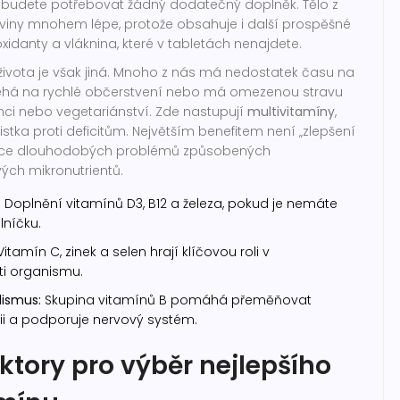
udete potřebovat žádný dodatečný doplněk. Tělo z
iviny mnohem lépe, protože obsahuje i další prospěšné
ioxidanty a vláknina, které v tabletách nenajdete.
života je však jiná. Mnoho z nás má nedostatek času na
oléhá na rychlé občerstvení nebo má omezenou stravu
eranci nebo vegetariánství. Zde nastupují
multivitamíny
,
jistka proti deficitům. Největším benefitem není „zlepšení
ence dlouhodobých problémů způsobených
ých mikronutrientů.
:
Doplnění vitamínů D3, B12 a železa, pokud je nemáte
lníčku.
itamín C, zinek a selen hrají klíčovou roli v
i organismu.
lismus:
Skupina vitamínů B pomáhá přeměňovat
ii a podporuje nervový systém.
aktory pro výběr nejlepšího