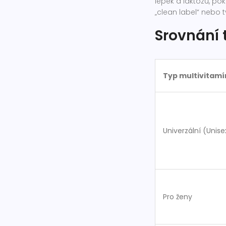
lepek a laktózu, po
„clean label“ nebo t
Srovnání 
Typ multivitam
Univerzální (Unise
Pro ženy