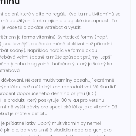
amínu
í balení, které vidíte na regálu. Kvalita multivitamínů se
rmě použitých látek a jejich biologické dostupnosti. To
je vaše tělo dokáže vstřebat a využít.
itériem je
forma vitamínů
. Syntetické formy (např.
 jsou levnější, ale často méně efektivní než přírodní
rbát sodný). Například hořčíc ve formě oxidu
řebává velmi špatně a může způsobit průjmy. Lepší
ečnatý nebo bisglycinát hořečnatý, který je šetrný ke
vstřebává.
e
dávkování
. Některé multivitamíny obsahují extrémně
ých látek, což může být kontraproduktivní. Většina lidí
 procent doporučeného denního příjmu (RDI)
 je produkt, který poskytuje 100 % RDI pro většinu
mírně vyšší dávky pro specifické látky jako vitamín D3
ud je máte v deficitu.
 je
přídatné látky
. Dobrý multivitamín by neměl
plnidla, barviva, umělé sladidla nebo alergen jako