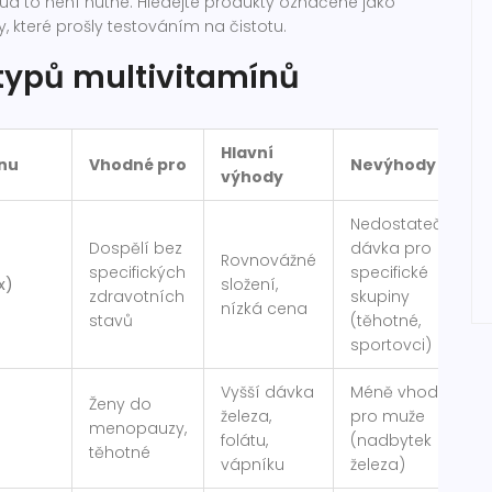
kud to není nutné. Hledejte produkty označené jako
y, které prošly testováním na čistotu.
typů multivitamínů
Hlavní
ínu
Vhodné pro
Nevýhody
výhody
Nedostatečná
Dospělí bez
dávka pro
Rovnovážné
specifických
specifické
x)
složení,
zdravotních
skupiny
nízká cena
stavů
(těhotné,
sportovci)
Vyšší dávka
Méně vhodné
Ženy do
železa,
pro muže
menopauzy,
folátu,
(nadbytek
těhotné
vápníku
železa)