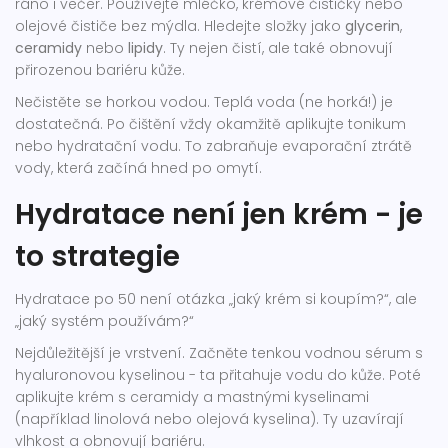
ráno i večer. Používejte mléčko, krémové čističky nebo
olejové čističe bez mýdla. Hledejte složky jako
glycerin
,
ceramidy
nebo
lipidy
. Ty nejen čistí, ale také obnovují
přirozenou bariéru kůže.
Nečistěte se horkou vodou. Teplá voda (ne horká!) je
dostatečná. Po čištění vždy okamžitě aplikujte tonikum
nebo hydratační vodu. To zabraňuje evaporační ztrátě
vody, která začíná hned po omytí.
Hydratace není jen krém - je
to strategie
Hydratace po 50 není otázka „jaký krém si koupím?“, ale
„jaký systém používám?“
Nejdůležitější je vrstvení. Začněte tenkou vodnou sérum s
hyaluronovou kyselinou - ta přitahuje vodu do kůže. Poté
aplikujte krém s ceramidy a mastnými kyselinami
(například linolová nebo olejová kyselina). Ty uzavírají
vlhkost a obnovují bariéru.