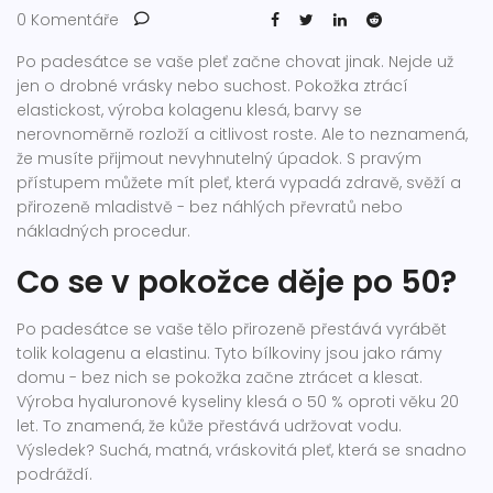
0 Komentáře
Po padesátce se vaše pleť začne chovat jinak. Nejde už
jen o drobné vrásky nebo suchost. Pokožka ztrácí
elastickost, výroba kolagenu klesá, barvy se
nerovnoměrně rozloží a citlivost roste. Ale to neznamená,
že musíte přijmout nevyhnutelný úpadok. S pravým
přístupem můžete mít pleť, která vypadá zdravě, svěží a
přirozeně mladistvě - bez náhlých převratů nebo
nákladných procedur.
Co se v pokožce děje po 50?
Po padesátce se vaše tělo přirozeně přestává vyrábět
tolik kolagenu a elastinu. Tyto bílkoviny jsou jako rámy
domu - bez nich se pokožka začne ztrácet a klesat.
Výroba hyaluronové kyseliny klesá o 50 % oproti věku 20
let. To znamená, že kůže přestává udržovat vodu.
Výsledek? Suchá, matná, vráskovitá pleť, která se snadno
podráždí.