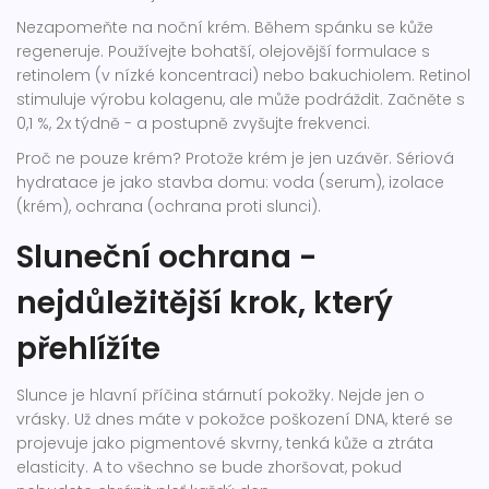
Nezapomeňte na noční krém. Během spánku se kůže
regeneruje. Používejte bohatší, olejovější formulace s
retinolem (v nízké koncentraci) nebo bakuchiolem. Retinol
stimuluje výrobu kolagenu, ale může podráždit. Začněte s
0,1 %, 2x týdně - a postupně zvyšujte frekvenci.
Proč ne pouze krém? Protože krém je jen uzávěr. Sériová
hydratace je jako stavba domu: voda (serum), izolace
(krém), ochrana (ochrana proti slunci).
Sluneční ochrana -
nejdůležitější krok, který
přehlížíte
Slunce je hlavní příčina stárnutí pokožky. Nejde jen o
vrásky. Už dnes máte v pokožce poškození DNA, které se
projevuje jako pigmentové skvrny, tenká kůže a ztráta
elasticity. A to všechno se bude zhoršovat, pokud