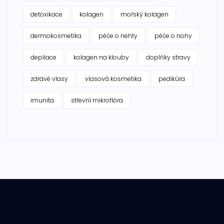
detoxikace
kolagen
mořský kolagen
dermokosmetika
péče o nehty
péče o nohy
depilace
kolagen na klouby
doplňky stravy
zdravé vlasy
vlasová kosmetika
pedikúra
imunita
střevní mikroflóra