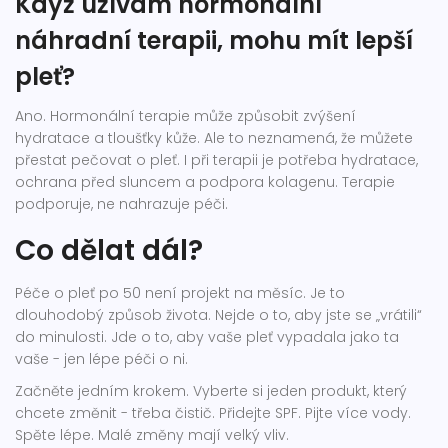
Když užívám hormonální
náhradní terapii, mohu mít lepší
pleť?
Ano. Hormonální terapie může způsobit zvýšení
hydratace a tloušťky kůže. Ale to neznamená, že můžete
přestat pečovat o pleť. I při terapii je potřeba hydratace,
ochrana před sluncem a podpora kolagenu. Terapie
podporuje, ne nahrazuje péči.
Co dělat dál?
Péče o pleť po 50 není projekt na měsíc. Je to
dlouhodobý způsob života. Nejde o to, aby jste se „vrátili“
do minulosti. Jde o to, aby vaše pleť vypadala jako ta
vaše - jen lépe péči o ni.
Začněte jedním krokem. Vyberte si jeden produkt, který
chcete změnit - třeba čistič. Přidejte SPF. Pijte více vody.
Spěte lépe. Malé změny mají velký vliv.