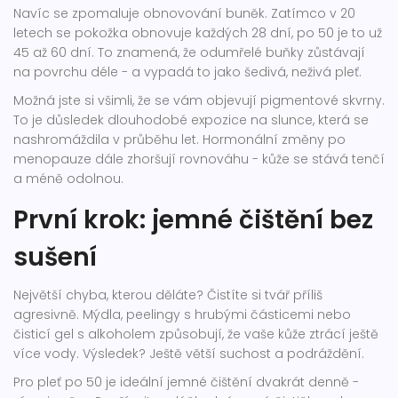
Navíc se zpomaluje obnovování buněk. Zatímco v 20
letech se pokožka obnovuje každých 28 dní, po 50 je to už
45 až 60 dní. To znamená, že odumřelé buňky zůstávají
na povrchu déle - a vypadá to jako šedivá, neživá pleť.
Možná jste si všimli, že se vám objevují pigmentové skvrny.
To je důsledek dlouhodobé expozice na slunce, která se
nashromáždila v průběhu let. Hormonální změny po
menopauze dále zhoršují rovnováhu - kůže se stává tenčí
a méně odolnou.
První krok: jemné čištění bez
sušení
Největší chyba, kterou děláte? Čistíte si tvář příliš
agresivně. Mýdla, peelingy s hrubými částicemi nebo
čisticí gel s alkoholem způsobují, že vaše kůže ztrácí ještě
více vody. Výsledek? Ještě větší suchost a podráždění.
Pro pleť po 50 je ideální jemné čištění dvakrát denně -