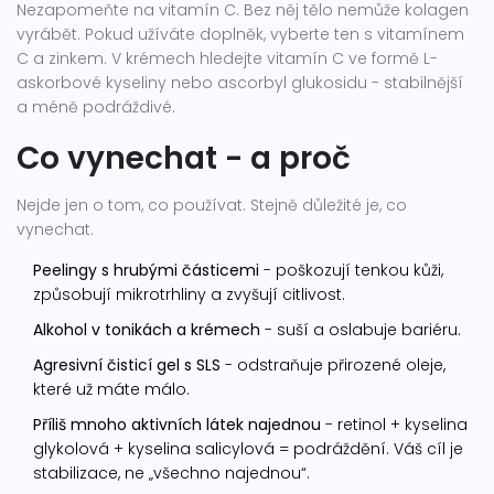
Nezapomeňte na vitamín C. Bez něj tělo nemůže kolagen
vyrábět. Pokud užíváte doplněk, vyberte ten s vitamínem
C a zinkem. V krémech hledejte vitamín C ve formě L-
askorbové kyseliny nebo ascorbyl glukosidu - stabilnější
a méně podráždivé.
Co vynechat - a proč
Nejde jen o tom, co používat. Stejně důležité je, co
vynechat.
Peelingy s hrubými částicemi
- poškozují tenkou kůži,
způsobují mikrotrhliny a zvyšují citlivost.
Alkohol v tonikách a krémech
- suší a oslabuje bariéru.
Agresivní čisticí gel s SLS
- odstraňuje přirozené oleje,
které už máte málo.
Příliš mnoho aktivních látek najednou
- retinol + kyselina
glykolová + kyselina salicylová = podráždění. Váš cíl je
stabilizace, ne „všechno najednou“.