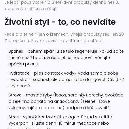
Je lepší používat jen 2-3 efektivní produkty denně než 8,
které vaši pleť jen zatěžují.
Životní styl - to, co nevidíte
Péče o pleť není jen o krémech. Vnější produkty řeší jen 20
% problému. Zbytek závisí na vnitřním prostředí.
Spánek
- během spánku se tělo regeneruje. Pokud spíte
méně než 7 hodin, vaše pleť se neobnoví. Věnujte
spánku prioritu.
Hydratace
- piješ dostatek vody? Voda sama o sobě
neodstraní suchost, ale pomáhá tělu fungovat. Cíl: 1,5-2
litry denně.
Strava
- mastné ryby (losos, sardinky), ořechy, avokádo
a zelenina bohatá na antioxidanty (zelené listové
zeleniny, rajčata, brokolice) podporují kůži zevnitř.
Stres
- vysoký kortizol ničí kolagen. Pokud se cítíte
vyčerpaní, zkuste denní 10 minut meditace nebo