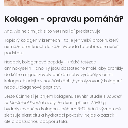
Kolagen - opravdu pomáhá?
Ano. Ale ne tím, jak si to většina lidí představuje.
Topický kolagen v krémech - to je jen velký protein, který
nemůže proniknout do kůže. Vypadá to dobře, ale neřeší
podstatu.
Naopak, kolagenové peptidy - krátké řetězce
aminokyselin - ano. Ty jsou dostatečně malé, aby pronikly
do kůže a signalizovaly buňkám, aby vyráběly vlastní
kolagen. Hledejte v součástkách „hydrolyzovaný kolagen“
nebo „kolagenové peptidy“.
Ještě účinnější je příjem kolagenu zevnitř. Studie z
Journal
of Medicinal Food
ukázaly, že denní příjem 2,5-10 g
hydrolyzovaného kolagenu během 8-12 týdnů významně
zlepšuje elasticitu a hydrataci pokožky. Nejde o zázrak -
ale o postupnou podporu těla.