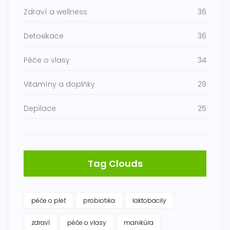
Zdraví a wellness
36
Detoxikace
36
Péče o vlasy
34
Vitamíny a doplňky
29
Depilace
25
Tag Clouds
péče o pleť
probiotika
laktobacily
zdraví
péče o vlasy
manikúra