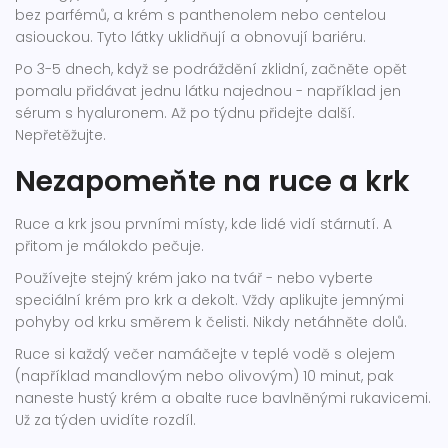
bez parfémů, a krém s panthenolem nebo centelou
asiouckou. Tyto látky uklidňují a obnovují bariéru.
Po 3-5 dnech, když se podráždění zklidní, začněte opět
pomalu přidávat jednu látku najednou - například jen
sérum s hyaluronem. Až po týdnu přidejte další.
Nepřetěžujte.
Nezapomeňte na ruce a krk
Ruce a krk jsou prvními místy, kde lidé vidí stárnutí. A
přitom je málokdo pečuje.
Používejte stejný krém jako na tvář - nebo vyberte
speciální krém pro krk a dekolt. Vždy aplikujte jemnými
pohyby od krku směrem k čelisti. Nikdy netáhněte dolů.
Ruce si každý večer namáčejte v teplé vodě s olejem
(například mandlovým nebo olivovým) 10 minut, pak
naneste hustý krém a obalte ruce bavlněnými rukavicemi.
Už za týden uvidíte rozdíl.