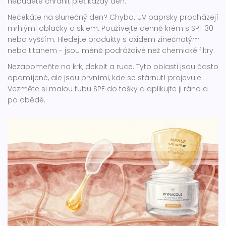
nebudete chránit pleť každý den.
Nečekáte na slunečný den? Chyba. UV paprsky procházejí
mrhlými oblačky a sklem. Používejte denně krém s SPF 30
nebo vyšším. Hledejte produkty s oxidem zinečnatým
nebo titanem - jsou méně podráždivé než chemické filtry.
Nezapomeňte na krk, dekolt a ruce. Tyto oblasti jsou často
opomíjené, ale jsou prvními, kde se stárnutí projevuje.
Vezměte si malou tubu SPF do tašky a aplikujte ji ráno a
po obědě.