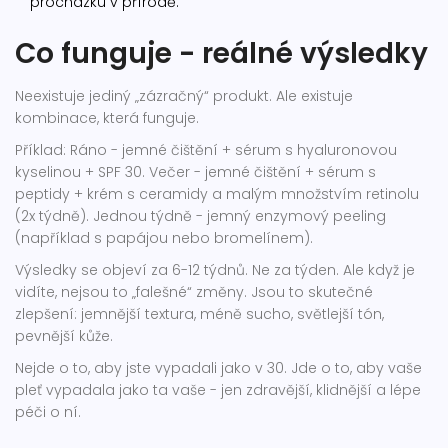
procházku v přírodě.
Co funguje - reálné výsledky
Neexistuje jediný „zázračný“ produkt. Ale existuje
kombinace, která funguje.
Příklad: Ráno - jemné čištění + sérum s hyaluronovou
kyselinou + SPF 30. Večer - jemné čištění + sérum s
peptidy + krém s ceramidy a malým množstvím retinolu
(2x týdně). Jednou týdně - jemný enzymový peeling
(například s papájou nebo bromelínem).
Výsledky se objeví za 6-12 týdnů. Ne za týden. Ale když je
vidíte, nejsou to „falešné“ změny. Jsou to skutečné
zlepšení: jemnější textura, méně sucho, světlejší tón,
pevnější kůže.
Nejde o to, aby jste vypadali jako v 30. Jde o to, aby vaše
pleť vypadala jako ta vaše - jen zdravější, klidnější a lépe
péči o ní.