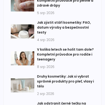
Kompletní průvodce pro pevné a
zdravé drápy
5 srp 2026
Jak zjistit stáří kosmetiky: PAO,
datum výroby a bezpečnostní
testy
4 srp 2026
V kolika letech se holit tam dole?
Kompletní průvodce pro rodiče i
teenagery
8 srp 2026
Druhy kosmetiky: Jak si vybrat
správné produkty pro pleť, vlasy i
tělo
2 srp 2026
Jak odstranit černé tečky na