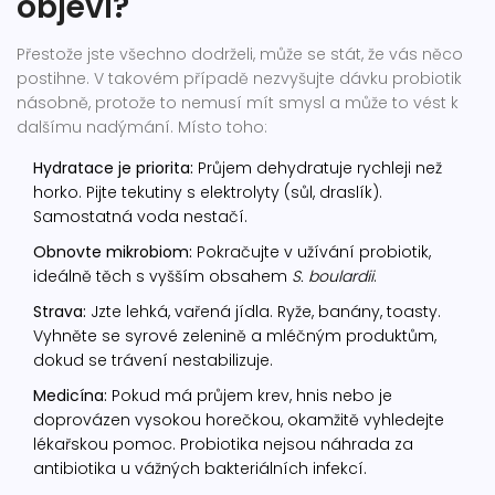
objeví?
Přestože jste všechno dodrželi, může se stát, že vás něco
postihne. V takovém případě nezvyšujte dávku probiotik
násobně, protože to nemusí mít smysl a může to vést k
dalšímu nadýmání. Místo toho:
Hydratace je priorita:
Průjem dehydratuje rychleji než
horko. Pijte tekutiny s elektrolyty (sůl, draslík).
Samostatná voda nestačí.
Obnovte mikrobiom:
Pokračujte v užívání probiotik,
ideálně těch s vyšším obsahem
S. boulardii
.
Strava:
Jzte lehká, vařená jídla. Ryže, banány, toasty.
Vyhněte se syrové zelenině a mléčným produktům,
dokud se trávení nestabilizuje.
Medicína:
Pokud má průjem krev, hnis nebo je
doprovázen vysokou horečkou, okamžitě vyhledejte
lékařskou pomoc. Probiotika nejsou náhrada za
antibiotika u vážných bakteriálních infekcí.