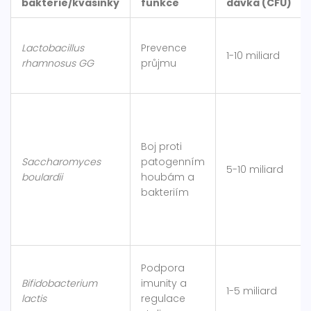
bakterie/kvasinky
funkce
dávka (CFU)
Lactobacillus
Prevence
1-10 miliard
rhamnosus GG
průjmu
Boj proti
Saccharomyces
patogenním
5-10 miliard
boulardii
houbám a
bakteriím
Podpora
Bifidobacterium
imunity a
1-5 miliard
lactis
regulace