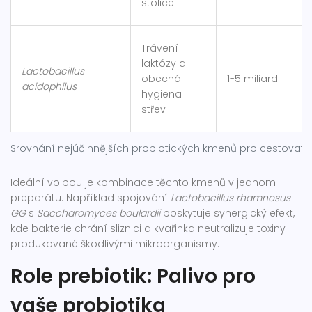
stolice
Trávení
laktózy a
Lactobacillus
obecná
1-5 miliard
acidophilus
hygiena
střev
Srovnání nejúčinnějších probiotických kmenů pro cestovate
Ideální volbou je kombinace těchto kmenů v jednom
preparátu. Například spojování
Lactobacillus rhamnosus
GG
s
Saccharomyces boulardii
poskytuje synergický efekt,
kde bakterie chrání sliznici a kvařinka neutralizuje toxiny
produkované škodlivými mikroorganismy.
Role prebiotik: Palivo pro
vaše probiotika