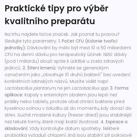
Praktické tipy pro výběr
kvalitního preparátu
Na trhu najdete tisíce značek. Jak poznat tu pravou?
Sledujte tyto parametry:
1. Počet CFU (Kolonie tvořící
jednotky):
Dávkování by mělo být mezi 10 a 50 miliardami
CFU na denní dávku pro terapeutický účinek. Nižší dávky
(pod 1 miliardu) slouží spíše k údržbě u zcela zdravých
jedinců.
2. Šíření kmenů:
Vyhněte se generickým
označením jako „obsahuje 10 druhů bakterií" bez uvedení
konkrétních latinských názvů. Musíte vidět např.
Lactobacillus plantarum
, ne jen
Lactobacillus spp.
3. Forma
aplikace:
Kapsly s enterickým obalem jsou lepší než
prášky nebo tablety, protože obal chrání bakterie před
kyselinou solnou v žaludku až do momentu, kdy dorazí do
střev. Suché mražené kultury (freeze-dried) jsou stabilnější
než tekuté formy, které mají kratší životnost.
4. Expirace a
skladování:
Vždy kontrolujte datum spotřeby. Některé
probiotika vyžadují chlazení, jiná jsou stabilní při pokojové