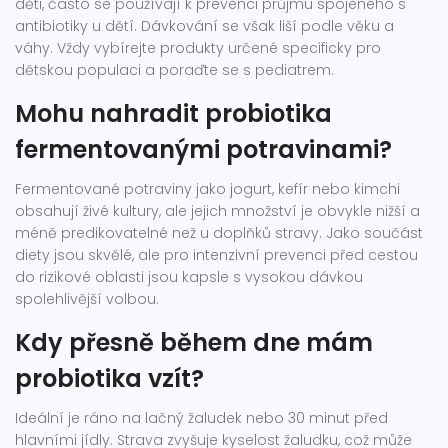
děti, často se používají k prevenci průjmu spojeného s
antibiotiky u dětí. Dávkování se však liší podle věku a
váhy. Vždy vybírejte produkty určené specificky pro
dětskou populaci a poraďte se s pediatrem.
Mohu nahradit probiotika
fermentovanými potravinami?
Fermentované potraviny jako jogurt, kefír nebo kimchi
obsahují živé kultury, ale jejich množství je obvykle nižší a
méně predikovatelné než u doplňků stravy. Jako součást
diety jsou skvělé, ale pro intenzivní prevenci před cestou
do rizikové oblasti jsou kapsle s vysokou dávkou
spolehlivější volbou.
Kdy přesně během dne mám
probiotika vzít?
Ideální je ráno na lačný žaludek nebo 30 minut před
hlavními jídly. Strava zvyšuje kyselost žaludku, což může