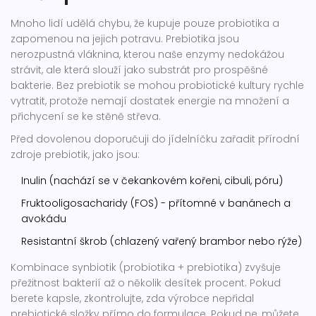
Mnoho lidí udělá chybu, že kupuje pouze probiotika a
zapomenou na jejich potravu. Prebiotika jsou
nerozpustná vláknina, kterou naše enzymy nedokážou
strávit, ale která slouží jako substrát pro prospěšné
bakterie. Bez prebiotik se mohou probiotické kultury rychle
vytratit, protože nemají dostatek energie na množení a
přichycení se ke stěně střeva.
Před dovolenou doporučuji do jídelníčku zařadit přírodní
zdroje prebiotik, jako jsou:
Inulin (nachází se v čekankovém kořeni, cibuli, póru)
Fruktooligosacharidy (FOS) - přítomné v banánech a
avokádu
Resistantní škrob (chlazený vařený brambor nebo rýže)
Kombinace synbiotik (probiotika + prebiotika) zvyšuje
přežitnost bakterií až o několik desítek procent. Pokud
berete kapsle, zkontrolujte, zda výrobce nepřidal
prebiotické složky přímo do formulace. Pokud ne, můžete