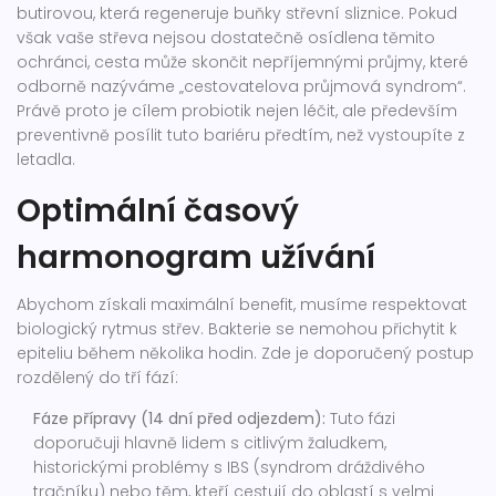
butirovou, která regeneruje buňky střevní sliznice. Pokud
však vaše střeva nejsou dostatečně osídlena těmito
ochránci, cesta může skončit nepříjemnými průjmy, které
odborně nazýváme „cestovatelova průjmová syndrom“.
Právě proto je cílem probiotik nejen léčit, ale především
preventivně posílit tuto bariéru předtím, než vystoupíte z
letadla.
Optimální časový
harmonogram užívání
Abychom získali maximální benefit, musíme respektovat
biologický rytmus střev. Bakterie se nemohou přichytit k
epiteliu během několika hodin. Zde je doporučený postup
rozdělený do tří fází:
Fáze přípravy (14 dní před odjezdem):
Tuto fázi
doporučuji hlavně lidem s citlivým žaludkem,
historickými problémy s IBS (syndrom dráždivého
tračníku) nebo těm, kteří cestují do oblastí s velmi