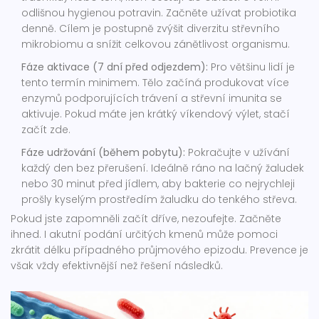
odlišnou hygienou potravin. Začněte užívat probiotika
denně. Cílem je postupně zvýšit diverzitu střevního
mikrobiomu a snížit celkovou zánětlivost organismu.
Fáze aktivace (7 dní před odjezdem):
Pro většinu lidí je
tento termín minimem. Tělo začíná produkovat více
enzymů podporujících trávení a střevní imunita se
aktivuje. Pokud máte jen krátký víkendový výlet, stačí
začít zde.
Fáze udržování (během pobytu):
Pokračujte v užívání
každý den bez přerušení. Ideálně ráno na lačný žaludek
nebo 30 minut před jídlem, aby bakterie co nejrychleji
prošly kyselým prostředím žaludku do tenkého střeva.
Pokud jste zapomněli začít dříve, nezoufejte. Začněte
ihned. I akutní podání určitých kmenů může pomoci
zkrátit délku případného průjmového epizodu. Prevence je
však vždy efektivnější než řešení následků.