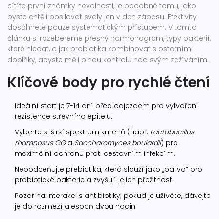
cítíte první známky nevolnosti, je podobné tomu, jako
byste chtěli posilovat svaly jen v den zápasu. Efektivity
dosáhnete pouze systematickým přístupem. V tomto
článku si rozebereme přesný harmonogram, typy bakterií,
které hledat, a jak probiotika kombinovat s ostatními
doplňky, abyste měli plnou kontrolu nad svým zažíváním.
Klíčové body pro rychlé čtení
Ideální start je 7-14 dní před odjezdem pro vytvoření
rezistence střevního epitelu.
Vyberte si širší spektrum kmenů (např.
Lactobacillus
rhamnosus GG
a
Saccharomyces boulardii
) pro
maximální ochranu proti cestovním infekcím.
Nepodceňujte prebiotika, která slouží jako „palivo“ pro
probiotické bakterie a zvyšují jejich přežitnost.
Pozor na interakci s antibiotiky; pokud je užíváte, dávejte
je do rozmezí alespoň dvou hodin.