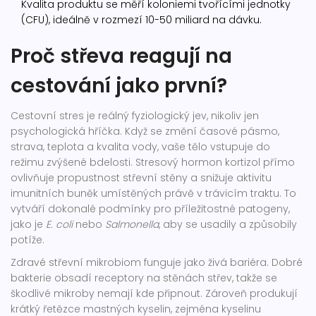
Kvalita produktu se měří koloniemi tvořícími jednotky
(CFU), ideálně v rozmezí 10-50 miliard na dávku.
Proč střeva reagují na
cestování jako první?
Cestovní stres je reálný fyziologický jev, nikoliv jen
psychologická hříčka. Když se změní časové pásmo,
strava, teplota a kvalita vody, vaše tělo vstupuje do
režimu zvýšené bdelosti. Stresový hormon kortizol přímo
ovlivňuje propustnost střevní stěny a snižuje aktivitu
imunitních buněk umístěných právě v trávicím traktu. To
vytváří dokonalé podmínky pro příležitostné patogeny,
jako je
E. coli
nebo
Salmonella
, aby se usadily a způsobily
potíže.
Zdravé střevní mikrobiom funguje jako živá bariéra. Dobré
bakterie obsadí receptory na stěnách střev, takže se
škodlivé mikroby nemají kde připnout. Zároveň produkují
krátký řetězce mastných kyselin, zejména kyselinu