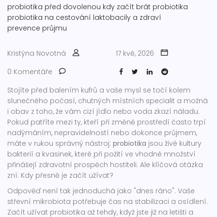
probiotika před dovolenou
kdy začít brát probiotika
probiotika na cestování
laktobacily a zdraví
prevence průjmu
Kristýna Novotná
17 kvě, 2026
0 Komentáře
Stojíte před balením kufrů a vaše mysl se točí kolem
slunečného počasí, chutných místních specialit a možná
i obav z toho, že vám cizí jídlo nebo voda zkazí náladu.
Pokud patříte mezi ty, kteří při změně prostředí často trpí
nadýmáním, nepravidelností nebo dokonce průjmem,
máte v rukou správný nástroj:
probiotika
jsou
živé kultury
bakterií a kvasinek, které při požití ve vhodné množství
přinášejí zdravotní prospěch hostiteli
.
Ale klíčová otázka
zní: Kdy přesně je začít užívat?
Odpověď není tak jednoduchá jako "dnes ráno". Vaše
střevní mikrobiota potřebuje čas na stabilizaci a osídlení.
Začít užívat probiotika až tehdy, když jste již na letišti a