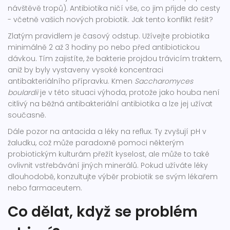
návštěvě tropů). Antibiotika ničí vše, co jim přijde do cesty
- včetně vašich nových probiotik. Jak tento konflikt řešit?
Zlatým pravidlem je časový odstup. Užívejte probiotika
minimálně 2 až 3 hodiny po nebo před antibiotickou
dávkou. Tím zajistíte, že bakterie projdou trávicím traktem,
aniž by byly vystaveny vysoké koncentraci
antibakteriálního přípravku. Kmen
Saccharomyces
boulardii
je v této situaci výhoda, protože jako houba není
citlivý na běžná antibakteriální antibiotika a lze jej užívat
současně.
Dále pozor na antacida a léky na reflux. Ty zvyšují pH v
žaludku, což může paradoxně pomoci některým
probiotickým kulturám přežít kyselost, ale může to také
ovlivnit vstřebávání jiných minerálů. Pokud užíváte léky
dlouhodobě, konzultujte výběr probiotik se svým lékařem
nebo farmaceutem.
Co dělat, když se problém