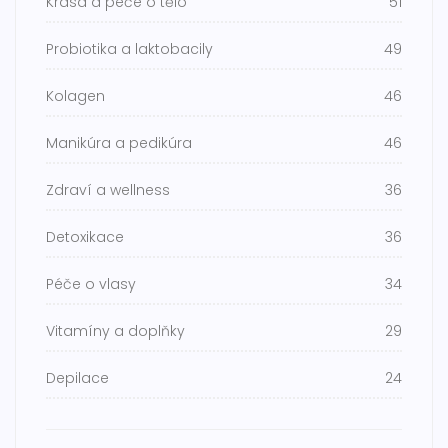
Krása a péče o tělo
51
Probiotika a laktobacily
49
Kolagen
46
Manikúra a pedikúra
46
Zdraví a wellness
36
Detoxikace
36
Péče o vlasy
34
Vitamíny a doplňky
29
Depilace
24