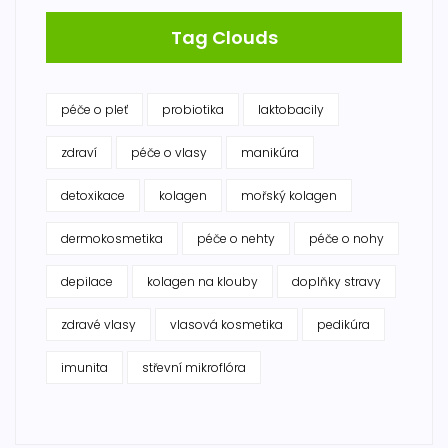
Tag Clouds
péče o pleť
probiotika
laktobacily
zdraví
péče o vlasy
manikúra
detoxikace
kolagen
mořský kolagen
dermokosmetika
péče o nehty
péče o nohy
depilace
kolagen na klouby
doplňky stravy
zdravé vlasy
vlasová kosmetika
pedikúra
imunita
střevní mikroflóra