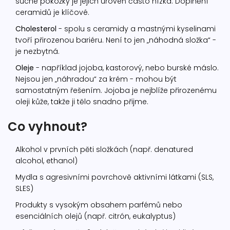
suché pokožky je jejich úroveň často nízká. Doplnění
ceramidů je klíčové.
Cholesterol
- spolu s ceramidy a mastnými kyselinami
tvoří přirozenou bariéru. Není to jen „náhodná složka“ -
je nezbytná.
Oleje
- například jojoba, kastorový, nebo burské máslo.
Nejsou jen „náhradou“ za krém - mohou být
samostatným řešením. Jojoba je nejblíže přirozenému
oleji kůže, takže ji tělo snadno přijme.
Co vyhnout?
Alkohol v prvních pěti složkách (např. denatured
alcohol, ethanol)
Mydla s agresivními povrchově aktivními látkami (SLS,
SLES)
Produkty s vysokým obsahem parfémů nebo
esenciálních olejů (např. citrón, eukalyptus)