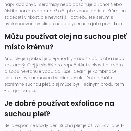
například chybí ceramidy nebo obsahuje alkohol. Nebo
čistíte horkou vodou, což ničí přirozenou bariéru. Krém jen
zapečetí vlhkost, ale nevrátí ji - potřebujete sérum s
hyaluronovou kyselinou nebo glycerinem jako první krok.
Můžu používat olej na suchou pleť
místo krému?
Ano, ale jen pokud je olej vhodný - například jojoba nebo
kastorový. Olej je skvělý pro zapečetění vlhkosti, ale sám
o sobě nevtahuje vodu do kůže. Ideální je kombinace:
sérum s hyaluronovou kyselinou + olej. Pokud máte
extrémně suchou pleť, olej může být i jediným produktem
- ale jen v noci.
Je dobré používat exfoliace na
suchou pleť?
Ne, alespoň ne každý den. Suchá pleť je citlivá. Exfoliace 1-