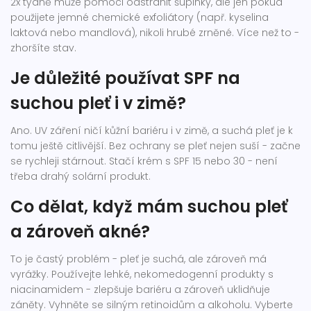
2x týdně může pomoci odstranit šupinky, ale jen pokud
použijete jemné chemické exfoliátory (např. kyselina
laktová nebo mandlová), nikoli hrubé zrněné. Více než to -
zhoršíte stav.
Je důležité používat SPF na
suchou pleť i v zimě?
Ano. UV záření ničí kůžní bariéru i v zimě, a suchá pleť je k
tomu ještě citlivější. Bez ochrany se pleť nejen suší - začne
se rychleji stárnout. Stačí krém s SPF 15 nebo 30 - není
třeba drahý solární produkt.
Co dělat, když mám suchou pleť
a zároveň akné?
To je častý problém - pleť je suchá, ale zároveň má
vyrážky. Používejte lehké, nekomedogenní produkty s
niacinamidem - zlepšuje bariéru a zároveň uklidňuje
záněty. Vyhněte se silným retinoidům a alkoholu. Vyberte