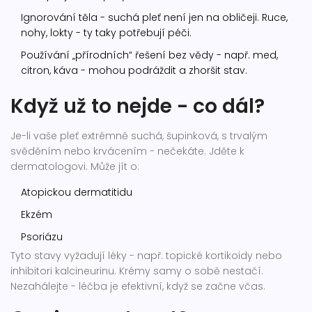
Ignorování těla - suchá pleť není jen na obličeji. Ruce,
nohy, lokty - ty taky potřebují péči.
Používání „přírodních“ řešení bez vědy - např. med,
citron, káva - mohou podráždit a zhoršit stav.
Když už to nejde - co dál?
Je-li vaše pleť extrémně suchá, šupinková, s trvalým
svěděním nebo krvácením - nečekáte. Jděte k
dermatologovi. Může jít o:
Atopickou dermatitidu
Ekzém
Psoriázu
Tyto stavy vyžadují léky - např. topické kortikoidy nebo
inhibitori kalcineurinu. Krémy samy o sobě nestačí.
Nezahálejte - léčba je efektivní, když se začne včas.