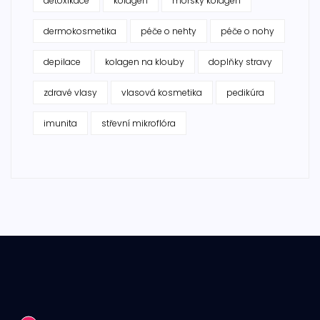
detoxikace
kolagen
mořský kolagen
dermokosmetika
péče o nehty
péče o nohy
depilace
kolagen na klouby
doplňky stravy
zdravé vlasy
vlasová kosmetika
pedikúra
imunita
střevní mikroflóra