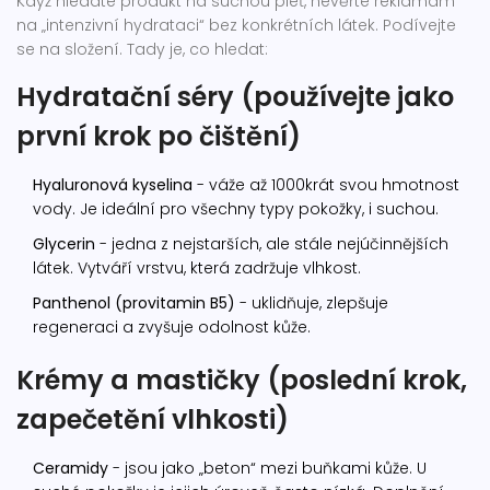
Když hledáte produkt na suchou pleť, nevěřte reklamám
na „intenzivní hydrataci“ bez konkrétních látek. Podívejte
se na složení. Tady je, co hledat:
Hydratační séry (používejte jako
první krok po čištění)
Hyaluronová kyselina
- váže až 1000krát svou hmotnost
vody. Je ideální pro všechny typy pokožky, i suchou.
Glycerin
- jedna z nejstarších, ale stále nejúčinnějších
látek. Vytváří vrstvu, která zadržuje vlhkost.
Panthenol (provitamin B5)
- uklidňuje, zlepšuje
regeneraci a zvyšuje odolnost kůže.
Krémy a mastičky (poslední krok,
zapečetění vlhkosti)
Ceramidy
- jsou jako „beton“ mezi buňkami kůže. U