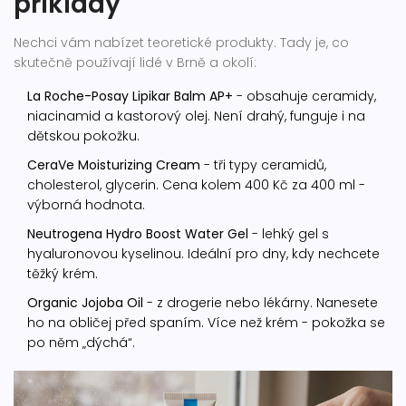
příklady
Nechci vám nabízet teoretické produkty. Tady je, co
skutečně používají lidé v Brně a okolí:
La Roche-Posay Lipikar Balm AP+
- obsahuje ceramidy,
niacinamid a kastorový olej. Není drahý, funguje i na
dětskou pokožku.
CeraVe Moisturizing Cream
- tři typy ceramidů,
cholesterol, glycerin. Cena kolem 400 Kč za 400 ml -
výborná hodnota.
Neutrogena Hydro Boost Water Gel
- lehký gel s
hyaluronovou kyselinou. Ideální pro dny, kdy nechcete
těžký krém.
Organic Jojoba Oil
- z drogerie nebo lékárny. Nanesete
ho na obličej před spaním. Více než krém - pokožka se
po něm „dýchá“.