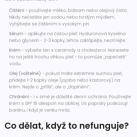
Čištění
- používejte mléko, balsam nebo olejový čistič.
Nikdy nečistěte jen vodou nebo tvrdým mýdlem.
Vyhýbejte se čištěním s vysokým pH.
Sérum
- aplikujte na čistou pleť. Hyaluronová kyselina
nebo glycerin - 2-3 kapky, lehce zaklápějte, neotírejte.
Krém
- vyberte ten s ceramidy a cholesterol. Nanesete
ho na ještě trochu vlhkou pleť - to pomůže „zapečetit“
vodu.
Olej (volitelně)
- pokud máte extrémně suchou pleť,
přidejte 1-2 kapky oleje (jojoba nebo kastorový) na
krém. Nejde o „příliš“, ale o „doplnění“.
Chránění
- i v zimě je důležité denní ochrana. Používejte
krém s SPF 15 alespoň na obličej. UV paprsky poškozují
bariéru, i když je venku mráz.
Co dělat, když to nefunguje?