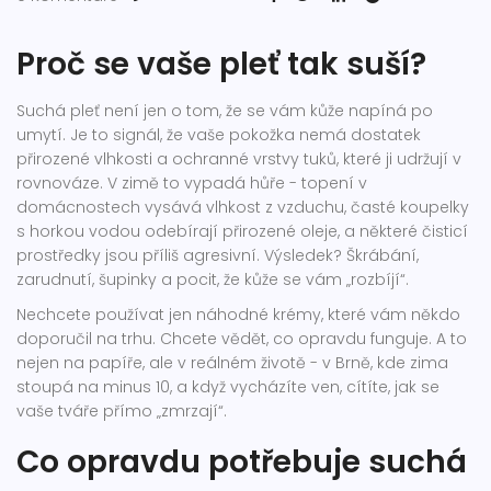
Proč se vaše pleť tak suší?
Suchá pleť není jen o tom, že se vám kůže napíná po
umytí. Je to signál, že vaše pokožka nemá dostatek
přirozené vlhkosti a ochranné vrstvy tuků, které ji udržují v
rovnováze. V zimě to vypadá hůře - topení v
domácnostech vysává vlhkost z vzduchu, časté koupelky
s horkou vodou odebírají přirozené oleje, a některé čisticí
prostředky jsou příliš agresivní. Výsledek? Škrábání,
zarudnutí, šupinky a pocit, že kůže se vám „rozbíjí“.
Nechcete používat jen náhodné krémy, které vám někdo
doporučil na trhu. Chcete vědět, co opravdu funguje. A to
nejen na papíře, ale v reálném životě - v Brně, kde zima
stoupá na minus 10, a když vycházíte ven, cítíte, jak se
vaše tváře přímo „zmrzají“.
Co opravdu potřebuje suchá