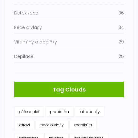
Detoxikace
36
Péče o vlasy
34
Vitamíny a doplňky
29
Depilace
25
Tag Clouds
péče o pleť
probiotika
laktobacily
zdraví
péče o vlasy
manikúra