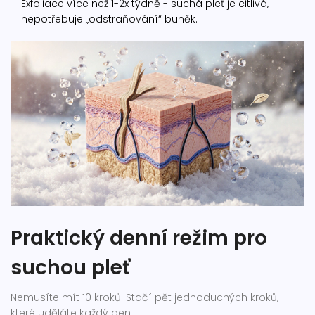
Exfoliace více než 1-2x týdně - suchá pleť je citlivá,
nepotřebuje „odstraňování“ buněk.
Praktický denní režim pro
suchou pleť
Nemusíte mít 10 kroků. Stačí pět jednoduchých kroků,
které uděláte každý den.