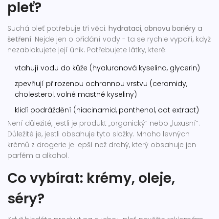
pleť?
Suchá pleť potřebuje tři věci:
hydrataci
,
obnovu bariéry
a
šetření
. Nejde jen o přidání vody - ta se rychle vypaří, když
nezablokujete její únik. Potřebujete látky, které:
vtahují vodu do kůže (hyaluronová kyselina, glycerin)
zpevňují přirozenou ochrannou vrstvu (ceramidy,
cholesterol, volné mastné kyseliny)
klidí podráždění (niacinamid, panthenol, oat extract)
Není důležité, jestli je produkt „organický“ nebo „luxusní“.
Důležité je, jestli obsahuje tyto složky. Mnoho levných
krémů z drogerie je lepší než drahý, který obsahuje jen
parfém a alkohol.
Co vybírat: krémy, oleje,
séry?