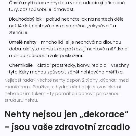
Časté mytí rukou
- mydlo a voda odebírají přirozené
tuky, což způsobuje lámavost.
Dlouhodobý lak
- pokud necháte lak na nehtech déle
než 14 dní, nehtová deska se začne „zakysávat“ a
ztenčuje.
Umělé nehty
- mnoho lidí si je nechává na dlouhou
dobu, ale tyto konstrukce poškozují nehtové měřítko a
mohou způsobit trvalé poškození.
Chemikálie
- čistící prostředky, barvy, ředidla - všechny
tyto látky mohou způsobit zánět nehtového měřítka.
Nejlepší rada? Nechte nehty aspoň 2 týdny „dýchat“ mezi
manikúrami. Používejte hydratační oleje s kvasinkami
nebo kozím tukem - ty pomáhají obnovit přirozenou
strukturu nehtu.
Nehty nejsou jen „dekorace“
- jsou vaše zdravotní zrcadlo