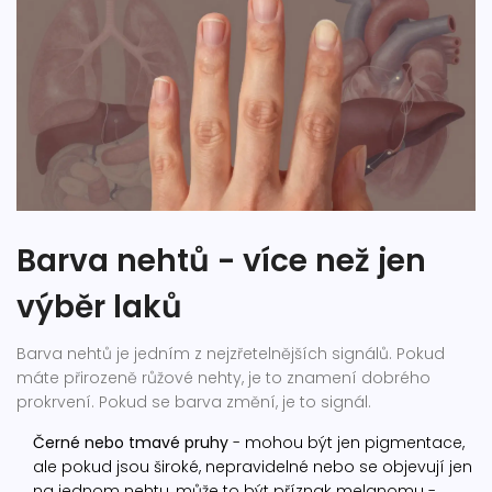
Barva nehtů - více než jen
výběr laků
Barva nehtů je jedním z nejzřetelnějších signálů. Pokud
máte přirozeně růžové nehty, je to znamení dobrého
prokrvení. Pokud se barva změní, je to signál.
Černé nebo tmavé pruhy
- mohou být jen pigmentace,
ale pokud jsou široké, nepravidelné nebo se objevují jen
na jednom nehtu, může to být příznak melanomu -