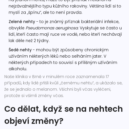
nejzávažnějšího typu kůžního rakoviny. Většina lidí si to
myslí za „špínu“, ale to není pravda.
Zelené nehty
- to je známý příznak bakteriální infekce,
obvykle
Pseudomonas aeruginosa
. Vyskytuje se často u
lidí, kteří často mají ruce ve vodě, nebo kteří nechávají
lak déle než 2 týdny.
Šedé nehty
- mohou být způsobeny chronickým
užíváním některých léků nebo selháním jater. V
některých případech to souvisí s přílišným užíváním
alkoholu.
Naše klinika v Brně v minulém roce zaznamenala 17
případů, kdy lidé přišli kvůli „černému nehtu“, a ukázalo se,
že se jednalo o melanom. Všichni byli včas vyléčeni,
protože si všimli změny včas.
Co dělat, když se na nehtech
objeví změny?