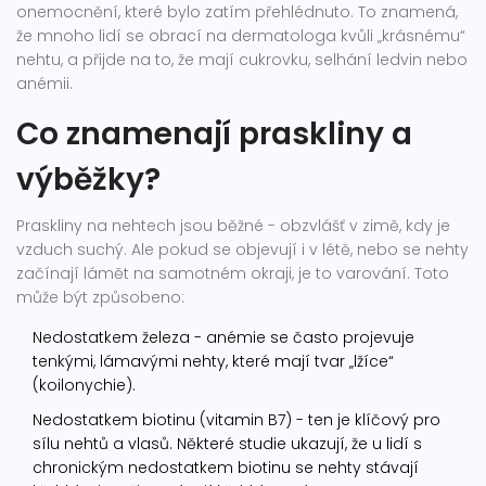
onemocnění, které bylo zatím přehlédnuto. To znamená,
že mnoho lidí se obrací na dermatologa kvůli „krásnému“
nehtu, a přijde na to, že mají cukrovku, selhání ledvin nebo
anémii.
Co znamenají praskliny a
výběžky?
Praskliny na nehtech jsou běžné - obzvlášť v zimě, kdy je
vzduch suchý. Ale pokud se objevují i v létě, nebo se nehty
začínají lámět na samotném okraji, je to varování. Toto
může být způsobeno:
Nedostatkem železa - anémie se často projevuje
tenkými, lámavými nehty, které mají tvar „lžíce“
(koilonychie).
Nedostatkem biotinu (vitamin B7) - ten je klíčový pro
sílu nehtů a vlasů. Některé studie ukazují, že u lidí s
chronickým nedostatkem biotinu se nehty stávají