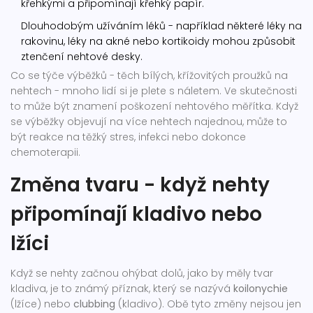
křehkými a připomínají křehký papír.
Dlouhodobým užíváním léků - například některé léky na
rakovinu, léky na akné nebo kortikoidy mohou způsobit
ztenčení nehtové desky.
Co se týče výběžků - těch bílých, křížovitých proužků na
nehtech - mnoho lidí si je plete s náletem. Ve skutečnosti
to může být znamení poškození nehtového měřítka. Když
se výběžky objevují na více nehtech najednou, může to
být reakce na těžký stres, infekci nebo dokonce
chemoterapii.
Změna tvaru - když nehty
připomínají kladivo nebo
lžíci
Když se nehty začnou ohýbat dolů, jako by měly tvar
kladiva, je to známý příznak, který se nazývá
koilonychie
(lžíce) nebo
clubbing
(kladivo). Obě tyto změny nejsou jen