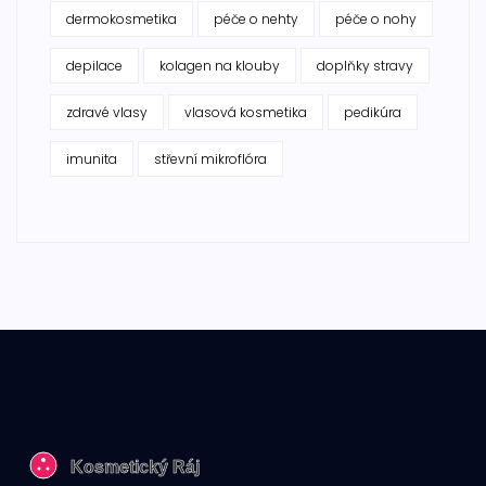
dermokosmetika
péče o nehty
péče o nohy
depilace
kolagen na klouby
doplňky stravy
zdravé vlasy
vlasová kosmetika
pedikúra
imunita
střevní mikroflóra