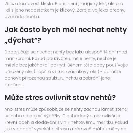
25 % a lámavost klesla. Biotin není „magický lék“, ale pro
lidi s jeho nedostatkem je klíčový. Zdroje: vajíčka, ořechy,
avokádo, čočka.
Jak často bych měl nechat nehty
„dýchat“?
Doporučuje se nechat nehty bez laku alespoň 14 dní mezi
manikúrami. Pokud používáte umělé nehty, nechte je
měsíc bez jakéhokoli pokrytí. Během této doby používejte
přirozený olej (např. kozí tuk, kvasinkový olej) - pomůže
obnovit přirozenou strukturu nehtu a zabrání jeho
ztenčení.
Může stres ovlivnit stav nehtů?
Ano, stres může způsobit, že se nehty začnou lámět, ztenčí
se nebo se objeví výběžky. Dlouhodobý stres ovlivňuje
krevní oběh a dodávání živin k nehtovému měřítku. Pokud
jste v období vysokého stresu a zároveň máte změny na