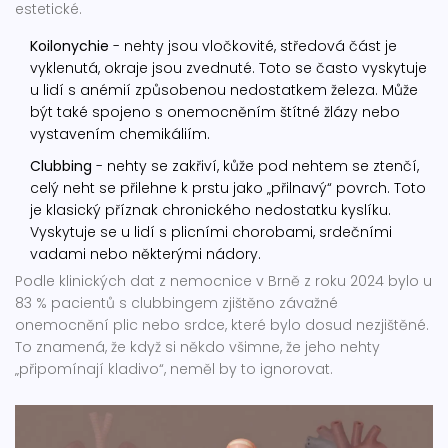
estetické.
Koilonychie
- nehty jsou vločkovité, středová část je
vyklenutá, okraje jsou zvednuté. Toto se často vyskytuje
u lidí s anémií způsobenou nedostatkem železa. Může
být také spojeno s onemocněním štítné žlázy nebo
vystavením chemikáliím.
Clubbing
- nehty se zakřiví, kůže pod nehtem se ztenčí,
celý neht se přilehne k prstu jako „přilnavý“ povrch. Toto
je klasický příznak chronického nedostatku kyslíku.
Vyskytuje se u lidí s plicními chorobami, srdečními
vadami nebo některými nádory.
Podle klinických dat z nemocnice v Brně z roku 2024 bylo u
83 % pacientů s clubbingem zjištěno závažné
onemocnění plic nebo srdce, které bylo dosud nezjištěné.
To znamená, že když si někdo všimne, že jeho nehty
„připomínají kladivo“, neměl by to ignorovat.