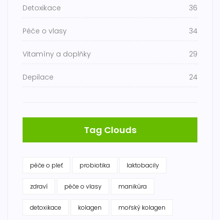
Detoxikace
36
Péče o vlasy
34
Vitamíny a doplňky
29
Depilace
24
Tag Clouds
péče o pleť
probiotika
laktobacily
zdraví
péče o vlasy
manikúra
detoxikace
kolagen
mořský kolagen