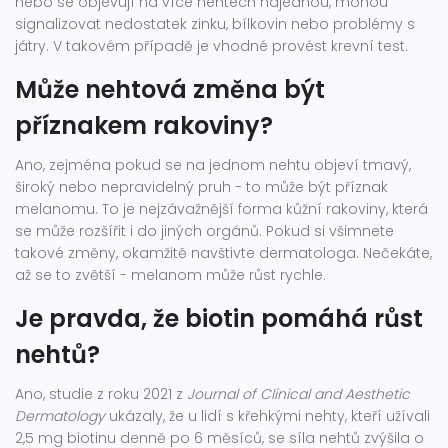
nebo se objevují na více nehtech najednou, mohou
signalizovat nedostatek zinku, bílkovin nebo problémy s
játry. V takovém případě je vhodné provést krevní test.
Může nehtová změna být
příznakem rakoviny?
Ano, zejména pokud se na jednom nehtu objeví tmavý,
široký nebo nepravidelný pruh - to může být příznak
melanomu. To je nejzávažnější forma kůžní rakoviny, která
se může rozšířit i do jiných orgánů. Pokud si všimnete
takové změny, okamžitě navštivte dermatologa. Nečekáte,
až se to zvětší - melanom může růst rychle.
Je pravda, že biotin pomáhá růst
nehtů?
Ano, studie z roku 2021 z
Journal of Clinical and Aesthetic
Dermatology
ukázaly, že u lidí s křehkými nehty, kteří užívali
2,5 mg biotinu denně po 6 měsíců, se síla nehtů zvýšila o