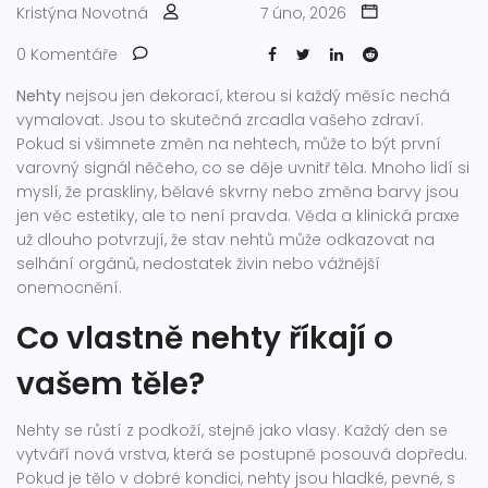
Kristýna Novotná
7 úno, 2026
0 Komentáře
Nehty
nejsou jen dekorací, kterou si každý měsíc nechá
vymalovat. Jsou to skutečná zrcadla vašeho zdraví.
Pokud si všimnete změn na nehtech, může to být první
varovný signál něčeho, co se děje uvnitř těla. Mnoho lidí si
myslí, že praskliny, bělavé skvrny nebo změna barvy jsou
jen věc estetiky, ale to není pravda. Věda a klinická praxe
už dlouho potvrzují, že stav nehtů může odkazovat na
selhání orgánů, nedostatek živin nebo vážnější
onemocnění.
Co vlastně nehty říkají o
vašem těle?
Nehty se růstí z podkoží, stejně jako vlasy. Každý den se
vytváří nová vrstva, která se postupně posouvá dopředu.
Pokud je tělo v dobré kondici, nehty jsou hladké, pevné, s