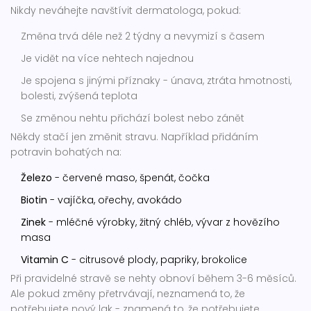
Nikdy neváhejte navštívit dermatologa, pokud:
Změna trvá déle než 2 týdny a nevymizí s časem
Je vidět na více nehtech najednou
Je spojena s jinými příznaky - únava, ztráta hmotnosti,
bolesti, zvýšená teplota
Se změnou nehtu přichází bolest nebo zánět
Někdy stačí jen změnit stravu. Například přidáním
potravin bohatých na:
Železo
- červené maso, špenát, čočka
Biotin
- vajíčka, ořechy, avokádo
Zinek
- mléčné výrobky, žitný chléb, vývar z hovězího
masa
Vitamin C
- citrusové plody, papriky, brokolice
Při pravidelné stravě se nehty obnoví během 3-6 měsíců.
Ale pokud změny přetrvávají, neznamená to, že
potřebujete nový lak - znamená to, že potřebujete