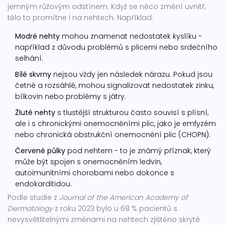
jemným růžovým odstínem. Když se něco změní uvnitř,
tělo to promítne i na nehtech. Například:
Modré nehty
mohou znamenat nedostatek kyslíku -
například z důvodu problémů s plicemi nebo srdečního
selhání.
Bílé skvrny
nejsou vždy jen následek nárazu. Pokud jsou
četné a rozsáhlé, mohou signalizovat nedostatek zinku,
bílkovin nebo problémy s játry.
Žluté nehty
s tlustější strukturou často souvisí s plísní,
ale i s chronickými onemocněními plic, jako je emfyzém
nebo chronická obstrukční onemocnění plic (CHOPN).
Červené půlky
pod nehtem - to je známý příznak, který
může být spojen s onemocněním ledvin,
autoimunitními chorobami nebo dokonce s
endokarditidou.
Podle studie z
Journal of the American Academy of
Dermatology
z roku 2023 bylo u 68 % pacientů s
nevysvětlitelnými změnami na nehtech zjištěno skryté