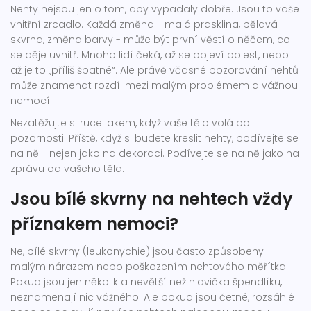
Nehty nejsou jen o tom, aby vypadaly dobře. Jsou to vaše
vnitřní zrcadlo. Každá změna - malá prasklina, bělavá
skvrna, změna barvy - může být první věstí o něčem, co
se děje uvnitř. Mnoho lidí čeká, až se objeví bolest, nebo
až je to „příliš špatné“. Ale právě včasné pozorování nehtů
může znamenat rozdíl mezi malým problémem a vážnou
nemocí.
Nezatěžujte si ruce lakem, když vaše tělo volá po
pozornosti. Příště, když si budete kreslit nehty, podívejte se
na ně - nejen jako na dekoraci. Podívejte se na ně jako na
zprávu od vašeho těla.
Jsou bílé skvrny na nehtech vždy
příznakem nemoci?
Ne, bílé skvrny (leukonychie) jsou často způsobeny
malým nárazem nebo poškozením nehtového měřítka.
Pokud jsou jen několik a nevětší než hlavička špendlíku,
neznamenají nic vážného. Ale pokud jsou četné, rozsáhlé