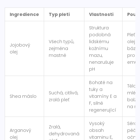
Ingredience
Typ pleti
Vlastnosti
Použi
Struktura
podobná
Pleťo
Všech typů,
lidskému
oleje,
Jojobový
zejména
kožnímu
báze
olej
mastné
mazu,
pro
nenarušuje
emul
pH
Bohaté na
Tělov
tuky a
Suchá, citlivá,
mléka
Shea máslo
vitamíny E a
zralá pleť
balz
F, silně
na rty
regenerující
Vysoký
Séra,
Zralá,
Arganový
obsah
péče
dehydrovaná
olej
vitaminu E,
oční