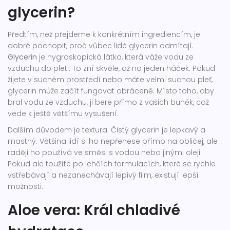
glycerin?
Předtím, než přejdeme k konkrétním ingrediencím, je
dobré pochopit, proč vůbec lidé glycerin odmítají.
Glycerin
je
hygroskopická látka, která váže vodu ze
vzduchu do pleti
. To zní skvěle, až na jeden háček. Pokud
žijete v suchém prostředí nebo máte velmi suchou pleť,
glycerin může začít fungovat obráceně. Místo toho, aby
bral vodu ze vzduchu, ji bere přímo z vašich buněk, což
vede k ještě většímu vysušení.
Dalším důvodem je textura. Čistý glycerin je lepkavý a
mastný. Většina lidí si ho nepřenese přímo na obličej, ale
raději ho používá ve směsi s vodou nebo jinými oleji.
Pokud ale toužíte po lehčích formulacích, které se rychle
vstřebávají a nezanechávají lepivý film, existují lepší
možnosti.
Aloe vera: Král chladivé