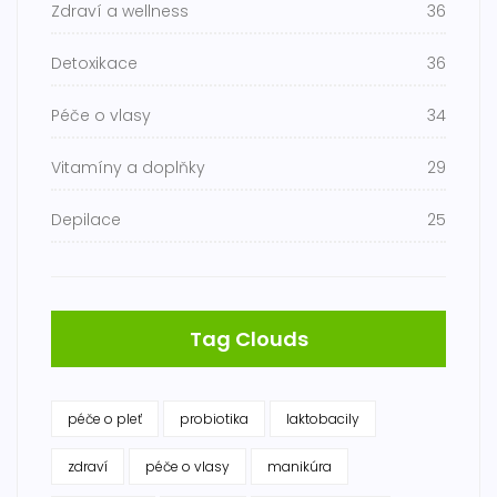
Zdraví a wellness
36
Detoxikace
36
Péče o vlasy
34
Vitamíny a doplňky
29
Depilace
25
Tag Clouds
péče o pleť
probiotika
laktobacily
zdraví
péče o vlasy
manikúra