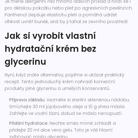
Je méně alergenní než mnoho dalších přísad a hodí se i
pro dětskou pokožku nebo pleť po agresivních peelinzích.
Panthenol zlepšuje elasticitu pleti a pomáhá udržet
vlhkost uvnitř buněk, aniž by ji tahal ze zevního prostředí.
Jak si vyrobit vlastní
hydratační krém bez
glycerinu
Nyní, když znáte alternativy, pojďme si ukázat praktický
recept. Tento jednoduchý krém nahradí komerční
produkty plné glycerinu a umělých konzervantů.
Příprava základu:
Vezměte si sterilní skleněnou nádobu.
Smíchejte 30 ml jojobového oleje a 10 g shea másla.
Zahřejte ve vodní lázni, dokud se máslo nerozpustí.
Přidání hydratace:
Nechte směs mírně zchladit a
přidejte 20 ml aloe vera gelu. Toto je váš hlavní
zvlhčovač místo glycerinu.