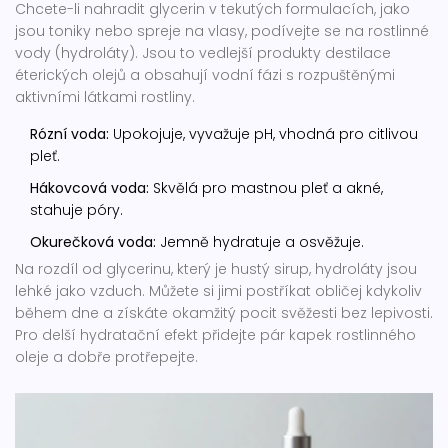
Chcete-li nahradit glycerin v tekutých formulacích, jako
jsou toniky nebo spreje na vlasy, podívejte se na rostlinné
vody (hydroláty). Jsou to vedlejší produkty destilace
éterických olejů a obsahují vodní fázi s rozpuštěnými
aktivními látkami rostliny.
Rózní voda:
Upokojuje, vyvažuje pH, vhodná pro citlivou
pleť.
Hákovcová voda:
Skvělá pro mastnou pleť a akné,
stahuje póry.
Okurečková voda:
Jemně hydratuje a osvěžuje.
Na rozdíl od glycerinu, který je hustý sirup, hydroláty jsou
lehké jako vzduch. Můžete si jimi postříkat obličej kdykoliv
během dne a získáte okamžitý pocit svěžesti bez lepivosti.
Pro delší hydratační efekt přidejte pár kapek rostlinného
oleje a dobře protřepejte.