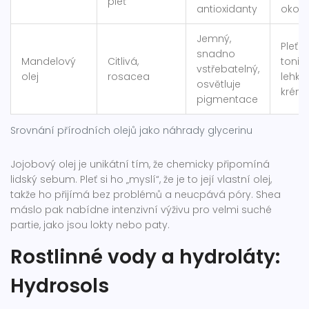
pleť
antioxidanty
okolí
Jemný,
Pleťo
snadno
Mandelový
Citlivá,
toniky
vstřebatelný,
olej
rosacea
lehké
osvětluje
krém
pigmentace
Srovnání přírodních olejů jako náhrady glycerinu
Jojobový olej je unikátní tím, že chemicky připomíná
lidský sebum. Pleť si ho „myslí“, že je to její vlastní olej,
takže ho přijímá bez problémů a neucpává póry. Shea
máslo pak nabídne intenzivní výživu pro velmi suché
partie, jako jsou lokty nebo paty.
Rostlinné vody a hydroláty:
Hydrosols