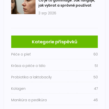
Co je to gommage: Jak funguje,
jak vybrat a správně používat
3 srp 2026
Kategorie příspěvků
Péče o pleť
60
Krása a péče o tělo
51
Probiotika a laktobacily
50
Kolagen
47
Manikúra a pedikúra
46