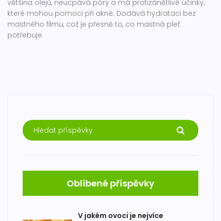
většina olejů, neucpává póry a má protizánětlivé účinky,
které mohou pomoci při akné. Dodává hydrataci bez
mastného filmu, což je přesně to, co mastná pleť
potřebuje.
Oblíbené příspěvky
V jakém ovoci je nejvíce