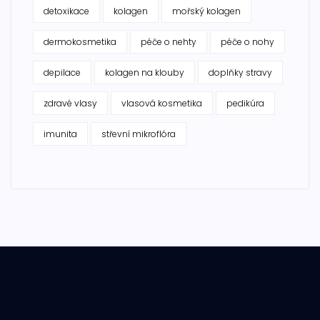
detoxikace
kolagen
mořský kolagen
dermokosmetika
péče o nehty
péče o nohy
depilace
kolagen na klouby
doplňky stravy
zdravé vlasy
vlasová kosmetika
pedikúra
imunita
střevní mikroflóra