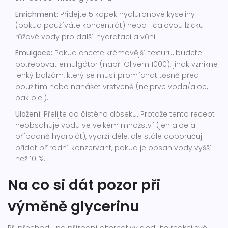
Enrichment:
Přidejte 5 kapek hyaluronové kyseliny
(pokud používáte koncentrát) nebo 1 čajovou lžičku
růžové vody pro další hydrataci a vůni.
Emulgace:
Pokud chcete krémovější texturu, budete
potřebovat emulgátor (např. Olivem 1000), jinak vznikne
lehký balzám, který se musí promíchat těsně před
použitím nebo nanášet vrstveně (nejprve voda/aloe,
pak olej).
Uložení:
Přelijte do čistého dóseku. Protože tento recept
neobsahuje vodu ve velkém množství (jen aloe a
případně hydrolát), vydrží déle, ale stále doporučuji
přidat přírodní konzervant, pokud je obsah vody vyšší
než 10 %.
Na co si dát pozor při
výměně glycerinu