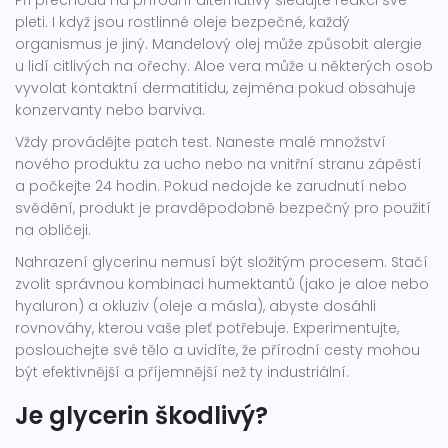
Při přechodu na přírodní alternativy sledujte reakci své
pleti. I když jsou rostlinné oleje bezpečné, každý
organismus je jiný. Mandelový olej může způsobit alergie
u lidí citlivých na ořechy. Aloe vera může u některých osob
vyvolat kontaktní dermatitidu, zejména pokud obsahuje
konzervanty nebo barviva.
Vždy provádějte patch test. Naneste malé množství
nového produktu za ucho nebo na vnitřní stranu zápěstí
a počkejte 24 hodin. Pokud nedojde ke zarudnutí nebo
svědění, produkt je pravděpodobně bezpečný pro použití
na obličeji.
Nahrazení glycerinu nemusí být složitým procesem. Stačí
zvolit správnou kombinaci humektantů (jako je aloe nebo
hyaluron) a okluziv (oleje a másla), abyste dosáhli
rovnováhy, kterou vaše pleť potřebuje. Experimentujte,
poslouchejte své tělo a uvidíte, že přírodní cesty mohou
být efektivnější a příjemnější než ty industriální.
Je glycerin škodlivý?