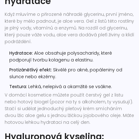
hydratace
Když mluvíme o přirozené náhradě glycerinu, první jméno,
které by mělo padnout, je aloe vera. Gel z listů této rostliny
je plný vody, vitamínů a enzymů. Na rozdíl od glycerinu,
který pouze váže vodu, aloe vera dodává pleťi živiny a klidí
podráždění.
Hydratace:
Aloe obsahuje polysacharidy, které
podporují tvorbu kolagenu a elastinu.
Protizánětlivý efekt:
Skvělé pro akné, popáleniny od
slunce nebo ekzémy.
Textura:
Lehká, nelepivá a okamžitě se vsákne.
V domácí kosmetice můžete použít čerstvý gel z listu
nebo hotový biogel (pozor na ty s alkoholem, ty vysušují).
Stačí si udělat jednoduchý pleťový krém smícháním
dvou lžic aloe gelu s jednou lžičkou jojobového oleje. Máte
hotovou lehkou hydrataci na celý den.
Hyaluronová kyselina: