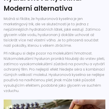
Moderní alternativa
Možná si říkáte, že hyaluronová kyselina je jen
marketingový trik, ale ve skutečnosti je to jedna z
nejúčinnějších hydratačních látek, jaké existují. Zatímco
glycerin váže vodu, hyaluronan ji dokáže uchovat až
tisíckrát více než vlastní váha. Je to přirozená součást
naší pokožky, kterou s věkem ztrácíme.
Při nákupu si dejte pozor na molekulární hmotnost.
Nízkomolekulární hyaluron proniká hlouběji do vrstev pleti,
zatímco vysokomolekulární zůstává na povrchu a vytváří
ochranný film. Pro nejlepší efekt hledejte séra s kombinací
různých velikostí molekul. Hyaluronová kyselina se nejlépe
používá na navlhčenou pleť, jinak může také působit
vysušujícím efektem, podobně jako glycerin ve suchém
vzduchu.