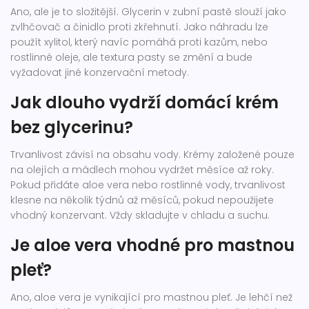
Ano, ale je to složitější. Glycerin v zubní pastě slouží jako
zvlhčovač a činidlo proti zkřehnutí. Jako náhradu lze
použít xylitol, který navíc pomáhá proti kazům, nebo
rostlinné oleje, ale textura pasty se změní a bude
vyžadovat jiné konzervační metody.
Jak dlouho vydrží domácí krém
bez glycerinu?
Trvanlivost závisí na obsahu vody. Krémy založené pouze
na olejích a mádlech mohou vydržet měsíce až roky.
Pokud přidáte aloe vera nebo rostlinné vody, trvanlivost
klesne na několik týdnů až měsíců, pokud nepoužijete
vhodný konzervant. Vždy skladujte v chladu a suchu.
Je aloe vera vhodné pro mastnou
pleť?
Ano, aloe vera je vynikající pro mastnou pleť. Je lehčí než